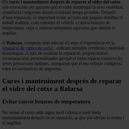
Els
cures i manteniment després de reparar el vidre del cotxe
són essencials per garantir que el vidre mantingui la seva visibilitat,
resistència i seguretat durant el màxim temps possible. Després
d’una reparació, és important evitar accions que puguin debilitar el
treball realitzat, com sotmetre el vehicle a canvis bruscos de
temperatura, cops o utilitzar netejadors agressius que danyin el
segellat.
A
Ralarsa
, comptem amb més de 45 anys d’experiència en la
reparació de vidres de cotxe
, aplicant mètodes certificats i materials
homologats. A més de realitzar la reparació, proporcionem
recomanacions personalitzades perquè el vidre reparat conservi les
seves prestacions òptimes, assegurant que el teu vehicle compleixi
totes les normatives de seguretat.
Cures i manteniment després de reparar
el vidre del cotxe a Ralarsa
Evitar canvis bruscos de temperatura
No rentar el cotxe amb aigua molt calenta o molt freda
immediatament després de la reparació, ja que pot afectar la resina i
el segellat.