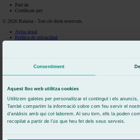
Part de
Certificats per
© 2026 Ralarsa - Tots els drets reservats.
Aviso legal
Política de privacidad
Política de cookies
Truca gratis
Demanar cita
Et truquem
Consentiment
De
Sense compromís
671 015 121
Escriu-nos
900 333 733
Aquest lloc web utilitza cookies
ATENCIÓ 24/7
Contacta'ns
Utilitzem galetes per personalitzar el contingut i els anuncis, o
També compartim la informació sobre com feu servir el nostre 
d'anàlisis amb qui col·laborem. Al seu torn, ells la poden c
recopilat a partir de l'ús que heu fet dels seus serveis.