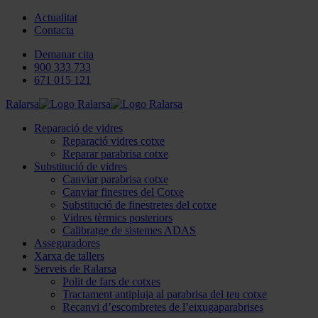
Actualitat
Contacta
Demanar cita
900 333 733
671 015 121
Ralarsa
Reparació de vidres
Reparació vidres cotxe
Reparar parabrisa cotxe
Substitució de vidres
Canviar parabrisa cotxe
Canviar finestres del Cotxe
Substitució de finestretes del cotxe
Vidres tèrmics posteriors
Calibratge de sistemes ADAS
Asseguradores
Xarxa de tallers
Serveis de Ralarsa
Polit de fars de cotxes
Tractament antipluja al parabrisa del teu cotxe
Recanvi d’escombretes de l’eixugaparabrises