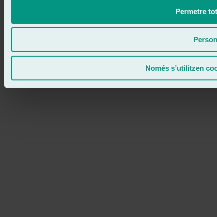
Permetre tot
Person
Només s’utilitzen co