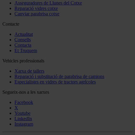
Asseguradores de Llunes del Cotxe
Reparació vidres cotxe
Canviar parabrisa cotxe
Contacte
Actualitat
Consells
Contacta
Et Truquem
Vehicles professionals
Xarxa de tallers
Reparació i substitució de parabrisa de camions
Especialistes en vidres de tractors agrícoles
Segueix-nos a les xarxes
Facebook
X
Youtube
LinkedIn
Instagram