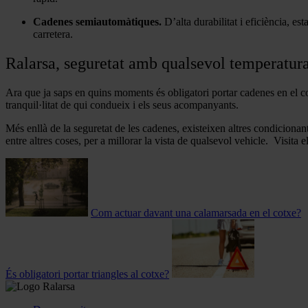
Cadenes semiautomàtiques.
D’alta durabilitat i eficiència, es
carretera.
Ralarsa, seguretat amb qualsevol temperatur
Ara que ja saps en quins moments és obligatori portar cadenes en el c
tranquil·litat de qui condueix i els seus acompanyants.
Més enllà de la seguretat de les cadenes, existeixen altres condicionants
entre altres coses, per a millorar la vista de qualsevol vehicle. Visita 
Com actuar davant una calamarsada en el cotxe?
És obligatori portar triangles al cotxe?