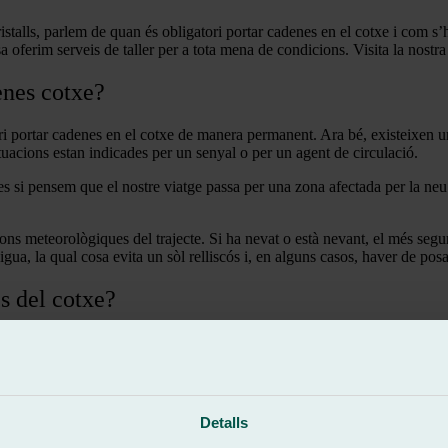
 cristalls, parlem de quan és obligatori portar cadenes en el cotxe i com
ferim serveis de taller per a tota mena de condicions. Visita la nostra
enes cotxe?
ori portar cadenes en el cotxe de manera permanent. Ara bé, existeixen un
tuacions estan indicades per un senyal o per un agent de circulació.
res si pensem que el nostre viatge passa per una zona afectada per la neu
s meteorològiques del trajecte. Si ha nevat o està nevant, el més segur 
aigua, la qual cosa evita un sòl relliscós i, en alguns casos, haver de pos
s del cotxe?
Detalls