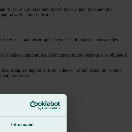
 s’han d’usar, un coneixement molt útil per a quan busquem una
 pàgina web i coneix-los tots!
es certes situacions en què el seu ús és obligatori a causa de les
 i les baixes temperatures. Això ens permetrà observar si és obligatori
és que sigui obligatori l’ús de cadenes. També resulta útil saber si
ar cadenes cotxe.
Informació