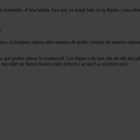
tan formades, d’una banda, fixa que va instal·lada en la llanda, i una al
a
otxe, si busques alguna altra manera de poder conduir de manera segura
 que poden alterar la conducció. Les llunes i els fars són els ulls del pi
el teu taller de llunes Ralarsa més pròxim i acosta’t a conèixer-nos!