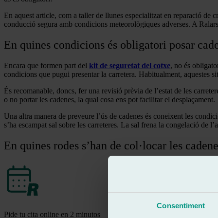
En aquest article, com a taller de llunes especialitzat en reparació de
conducció segura amb condicions meteorològiques adverses. A Ralarsa o
En quines condicions és obligatori posar cad
Encara que formen part del
kit de seguretat del cotxe
, no és obligat
condicions que pugui presentar la carretera. Habitualment, aquestes si
És recomanable, doncs, fer una revisió prèvia de l’estat de les carrete
o no portar les cadenes, la qual cosa ens pot facilitar el desplaçament.
Una altra manera de preveure l’ús de cadenes és coneixent les condicion
s’ha escampat sal sobre les carreteres. La sal frena la congelació de l’
En quines rodes s’han de col·locar les cadene
Consentiment
Pide tu cita online en 2 minutos