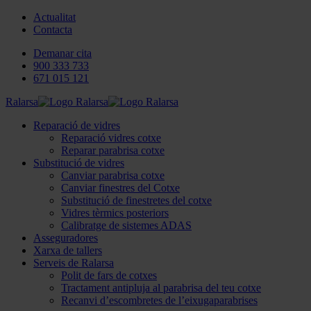
Actualitat
Contacta
Demanar cita
900 333 733
671 015 121
Ralarsa
Reparació de vidres
Reparació vidres cotxe
Reparar parabrisa cotxe
Substitució de vidres
Canviar parabrisa cotxe
Canviar finestres del Cotxe
Substitució de finestretes del cotxe
Vidres tèrmics posteriors
Calibratge de sistemes ADAS
Asseguradores
Xarxa de tallers
Serveis de Ralarsa
Polit de fars de cotxes
Tractament antipluja al parabrisa del teu cotxe
Recanvi d’escombretes de l’eixugaparabrises