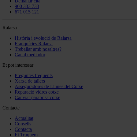
Demanar cita
900 333 733
671 015 121
Ralarsa
Història i evolució de Ralarsa
Franquícies Ralarsa
Treballar amb nosaltres?
Canal mediador
Et pot interessar
Preguntes freqüents
Xarxa de tallers
Asseguradores de Llunes del Cotxe
Reparació vidres cotxe
Canviar parabrisa cotxe
Contacte
Actualitat
Consells
Contacta
Et Truquem