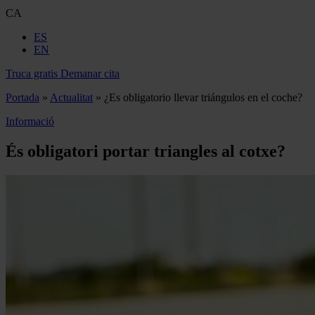
CA
ES
EN
Truca gratis
Demanar cita
Portada
»
Actualitat
»
¿Es obligatorio llevar triángulos en el coche?
Informació
És obligatori portar triangles al cotxe?