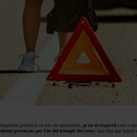
 obligatòria presència en tots els automòbils,
ja no és requerit
com a mesu
idents provocats per l’ús del triangle del cotxe
, una eina que hauria d