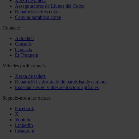
Xarxa de tallers
Asseguradores de Llunes del Cotxe
Reparació vidres cotxe
Canviar parabrisa cotxe
Contacte
Actualitat
Consells
Contacta
Et Truquem
Vehicles professionals
Xarxa de tallers
Reparació i substitució de parabrisa de camions
Especialistes en vidres de tractors agrícoles
Segueix-nos a les xarxes
Facebook
X
Youtube
LinkedIn
Instagram