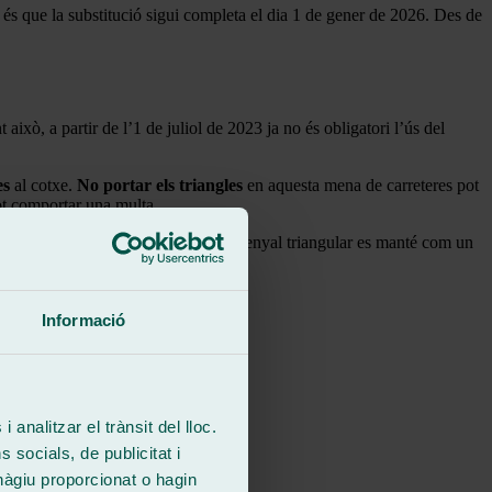
 és que la substitució sigui completa el dia 1 de gener de 2026. Des de
 això, a partir de l’1 de juliol de 2023 ja no és obligatori l’ús del
es
al cotxe.
No portar els triangles
en aquesta mena de carreteres pot
pot comportar una multa.
a gran totalitat dels països veïns, el senyal triangular es manté com un
nse ella.
Informació
 analitzar el trànsit del lloc.
socials, de publicitat i
hàgiu proporcionat o hagin