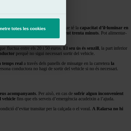
iu lluminós
de color taronja o groc que té la
capacitat d’il·luminar en
etre totes les cookies
es direccions
durant aproximadament trenta minuts
. Pot alimentar-
que fluctua entre els 20 i 50 euros.
El seu ús és senzill
, la part inferior
onductor
perquè no sigui necessari sortir del vehicle.
 temps real
a través dels panells de missatge en la carretera
la
rsona conductora no hagi de sortir del vehicle si no és necessari.
s seus acompanyants
. Per això, en cas de
sofrir algun inconvenient
 vehicle
fins que els serveis d’emergència acudeixin a l’ajuda.
ndició d’evitar transitar per la calçada o el voral.
A Ralarsa no hi