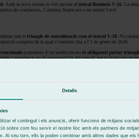
it
. Amb la nova norma es vol canviar al
senyal lluminós V-16
. La idea
ativa als conductors. Continua llegint per a no perdre’t res!
ilitzar tant el
triangle de senyalització com el senyal V-16
. No obstant
ansició completa de la qual s’estendrà fins a l’1 de gener de 2026.
nvencionals
(carreteres d’un sentit) encara
és obligatori portar triangl
pistes i autovies ja no és necessari l’ús del senyal, per la qual cosa no 
entació
de la seguretat viària, la qual cosa ens dona a entendre que, en l
tats diferents segons el país en el qual ens trobem, si sortim del país se
Detalls
kies
tzar el contingut i els anuncis, oferir funcions de mitjans socials i
 sobre com feu servir el nostre lloc amb els partners de mitjans 
m. Al seu torn, ells la poden combinar amb altres dades que els 