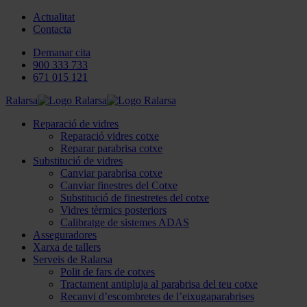
Actualitat
Contacta
Demanar cita
900 333 733
671 015 121
Ralarsa
Reparació de vidres
Reparació vidres cotxe
Reparar parabrisa cotxe
Substitució de vidres
Canviar parabrisa cotxe
Canviar finestres del Cotxe
Substitució de finestretes del cotxe
Vidres tèrmics posteriors
Calibratge de sistemes ADAS
Asseguradores
Xarxa de tallers
Serveis de Ralarsa
Polit de fars de cotxes
Tractament antipluja al parabrisa del teu cotxe
Recanvi d’escombretes de l’eixugaparabrises