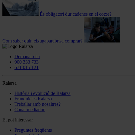
És obligatori dur cadenes en el cotxe?
Com saber quin eixugaparabrisa comprar?
Demanar cita
900 333 733
671 015 121
Ralarsa
Història i evolució de Ralarsa
Franquícies Ralarsa
Treballar amb nosaltres?
Canal mediador
Et pot interessar
Preguntes freqüents