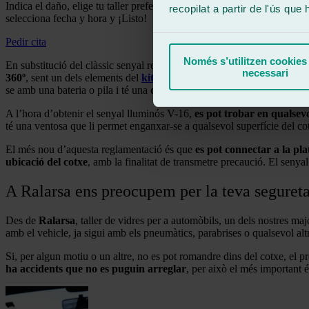
Indica el daño, elige tu taller preferido
recopilat a partir de l'ús que
selecciona fecha y hora y ¡Listo!
Pedir cita
Només s’utilitzen cookies
En substitució del clàssic senyal reflector triangular,
la DGT aposta pe
necessari
360º
, sent un dels elements del
kit seguretat cotxe per a garantir u
se amb una bateria o pila i té una
durada mínima de 18 mesos
.
A l’hora d’obtenir el senyal lluminós V-16,
es pot trobar en qualsevo
té una ventosa que li permet enganxar-se a qualsevol superfície del co
El més nou d’aquesta reglamentació és que
es pot connectar a la p
ubicació del cotxe
, amb la finalitat de transmetre precaució. El seny
A Ralarsa ens preocupem per la teva segureta
Des de
Ralarsa
, taller de vidres per a automòbils, un dels nostres ma
amb el vehicle, ja sigui amb els pneumàtics, parabrises o qualsevol alt
Si, per algun motiu o un altre, no es pot romandre dins del cotxe, el pr
ha accidents que no es puguin arreglar
, per això el més important é