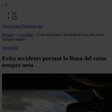
CA
ES
EN
Truca gratis
Demanar cita
Portada
»
Actualitat
»
Evita accidentes llevando la luna del coche
siempre limpia
Seguridad
Evita accidents portant la lluna del cotxe
sempre neta