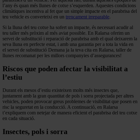
l’any és quan més llunes de cotxe
s’esquerden. Aquestes condicions
climàtiques incentiva al fet que un simple impacte en el parabrisa del
teu vehicle es converteixi en un
trencament irreparable
.
Si la lluna del teu cotxe ha sofert un impacte, és necessari acudir al
teu taller més pròxim al més aviat possible. En Ralarsa oferim un
servei de
substitució i reparació de parabrisa amb el qual deixarem la
seva lluna en perfecte estat, i amb una garantia per a tota la vida en
el servei de substitució Demana ja la teva cita en Ralarsa, taller de
llunes recomanat per les millors companyies d’assegurances!
Riscos que poden afectar la visibilitat a
l’estiu
Durant els mesos d’estiu existeixen molts més insectes que,
juntament amb la gran quantitat de pols i sorra projectada per altres
vehicles, poden provocar greus problemes de visibilitat que posen en
risc la seguretat en la conducció. A continuació, en Ralarsa
t’expliquem com netejar de manera eficient el parabrisa del teu cotxe
en cada situació.
Insectes, pols i sorra