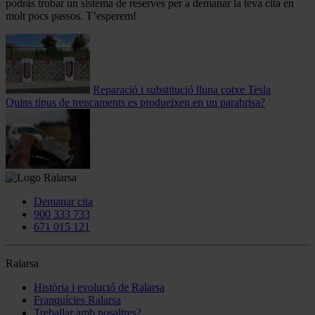
podràs trobar un sistema de reserves per a demanar la teva cita en
molt pocs passos. T’esperem!
Reparació i substitució lluna cotxe Tesla
Quins tipus de trencaments es produeixen en un parabrisa?
Demanar cita
900 333 733
671 015 121
Ralarsa
Història i evolució de Ralarsa
Franquícies Ralarsa
Treballar amb nosaltres?