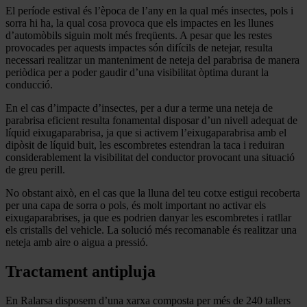
El període estival és l’època de l’any en la qual més insectes, pols i
sorra hi ha, la qual cosa provoca que els impactes en les llunes
d’automòbils siguin molt més freqüents. A pesar que les restes
provocades per aquests impactes són difícils de netejar, resulta
necessari realitzar un manteniment de
neteja del parabrisa de manera
periòdica per a poder gaudir d’una visibilitat òptima durant la
conducció.
En el cas d’impacte d’insectes, per a dur a terme una neteja de
parabrisa eficient resulta fonamental disposar d’un nivell adequat de
líquid eixugaparabrisa, ja que si activem l’eixugaparabrisa amb el
dipòsit de líquid buit, les escombretes estendran la taca i reduiran
considerablement la visibilitat del conductor provocant una situació
de greu perill.
No obstant això, en el cas que la lluna del teu cotxe estigui recoberta
per una capa de sorra o pols, és molt important no activar els
eixugaparabrises, ja que es podrien danyar les escombretes i ratllar
els cristalls del vehicle. La solució més recomanable és realitzar una
neteja amb aire o aigua a pressió.
Tractament antipluja
En Ralarsa disposem d’una xarxa composta per
més de 240 tallers