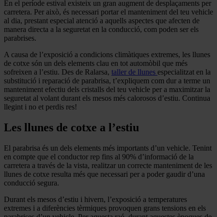
En el període estival existeix un gran augment de desplaçaments per
carretera. Per això, és necessari portar el manteniment del teu vehicle
al dia, prestant especial atenció a aquells aspectes que afecten de
manera directa a la seguretat en la conducció, com poden ser els
parabrises.
A causa de l’exposició a condicions climàtiques extremes, les
llunes
de cotxe
són un dels elements clau en tot automòbil que més
sofreixen a l’estiu. Des de Ralarsa,
taller de llunes
especialitzat en la
substitució i reparació de parabrisa, t’expliquem com dur a terme un
manteniment efectiu dels cristalls del teu vehicle per a maximitzar la
seguretat al volant durant els mesos més calorosos d’estiu. Continua
llegint i no et perdis res!
Les llunes de cotxe a l’estiu
El parabrisa és un dels elements més importants d’un vehicle. Tenint
en compte que el conductor rep fins al 90% d’informació de la
carretera a través de la vista, realitzar un correcte
manteniment de les
llunes de cotxe resulta més que necessari per a poder gaudir d’una
conducció segura.
Durant els mesos d’estiu i hivern, l’exposició a temperatures
extremes i a diferències tèrmiques provoquen grans tensions en els
parabrises d’un vehicle. Per aquesta raó, durant aquestes èpoques de