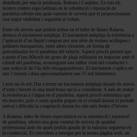
distribuïts per tota la península, Balears i Canàries. En tots els
nostres centres especialitzats en la substitució i reparació de
parabrisa
oferim una gran varietat de serveis que et proporcionaran
una major visibilitat i seguretat al volant.
Entre els serveis que podràs trobar en el taller de llunes Ralarsa,
destaca el tractament antipluja. El tractament antipluja fa referència a
l’aplicació d’un líquid compost per una sèrie de resines acríliques i
polímers transparents, entre altres elements, en forma de
polvoritzador en el parabrisa del vehicle. Aquest procés permet que
a partir d’uns 80km/h les gotes de pluja rellisquin en impactar amb el
cristall del parabrisa, aconseguint una millor visió del conductor i
una reducció de l’ús dels eixugaparabrises. El tractament s’aplica en
uns 5 minuts i dura aproximadament uns 15 mil kilometros.
I això no és tot! Dur a terme un tractament antipluja durant els mesos
d’estiu i hivern és una molt bona opció a considerar. A més de reduir
la resistència a l’aigua en el parabrisa, aquest procés minimitza que
els insectes, pols o sorra quedin pegats en el cristall durant el període
estival i dificulta la congelació durant les nits més fredes d’hivern.
A Ralarsa, taller de llunes especialitzat en la substitució i reparació
de parabrisa, oferim una gran varietat de serveis de qualitat
professional amb els quals podràs gaudir de la màxima seguretat en
la conducció. Et convidem a navegar per la nostra pàgina web, on