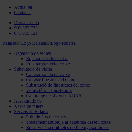
Actualitat
Contacta
Demanar cita
900 333 733
671 015 121
Ralarsa
Reparació de vidres
Reparació vidres cotxe
Reparar parabrisa cotxe
Substitució de vidres
Canviar parabrisa cotxe
Canviar finestres del Cotxe
Substitució de finestretes del cotxe
Vidres tèrmics posteriors
Calibratge de sistemes ADAS
Asseguradores
Xarxa de tallers
Serveis de Ralarsa
Polit de fars de cotxes
Tractament antipluja al parabrisa del teu cotxe
Recanvi d’escombretes de l’eixugaparabrises