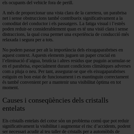
els ocupants del vehicle fora de perill.
A més de proporcionar una vista clara de la carretera, un parabrisa
net i sense obstruccions també contribueix significativament a la
comoditat del conductor i els passatgers. La fatiga visual i l’estrès
poden reduir-se considerablement quan es té una visió clara i sense
distraccions, la qual cosa permet una experiència de conducció més
relaxada i segura per a tots.
No podem passar per alt la importància dels eixugaparabrises en
aquest context. Aquests elements juguen un paper crucial en
l’eliminació d’aigua, brutícia i altres residus que puguin acumular-se
en el parabrisa, especialment durant condicions climàtiques adverses
com a pluja o neu. Per tant, assegurar-se que els eixugaparabrises
estiguin en bon estat de funcionament i es mantinguin correctament
és també convenient per a mantenir una visibilitat òptima en tot
moment.
Causes i conseqüències dels cristalls
entelats
Els cristalls entelats del cotxe són un problema comú que pot reduir
significativament la visibilitat i augmentar el risc d’accidents, podent
ser necessari acudir al teu taller de cristalls per a automòbils de