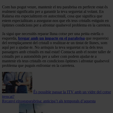
Com has pogut veure, mantenir el teu parabrisa en perfecte estat és
realment significatiu per a garantir la teva seguretat al volant. En
Ralarsa ens especialitzem en autocristall, cosa que significa que
estem especialitzats a assegurar-nos que els teus cristalls estiguin en
òptimes condicions per a afrontar qualsevol problema en la carretera.
Ja sigui que necessitis reparar lluna cotxe per una petita estella o
esquerda,
bregar amb un impacte en el parabrisa
que requereixi
del reemplaçament del cristall o realitzar-te un tintat de llunes, som
aquí per a ajudar-te. No arrisquis la teva seguretat ni la dels teus
passatgers amb cristalls en mal estat! Contacta amb el nostre taller de
cristalls per a automòbils per a saber com podem ajudar-te a
mantenir els teus cristalls en condicions òptimes i afrontar qualsevol
problema que puguis enfrontar en la carretera.
És possible passar la ITV amb un vidre del cotxe
trencat?
Recanvi eixugaparabrisa: anticipa’t als temporals d’aquesta