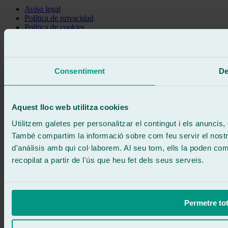
Aviso legal
Política de privacidad
Política de cookies
Truca gratis
Demanar cita
Et truquem
Consentiment
De
Sense compromís
671 015 121
Escriu-nos
900 333 733
Aquest lloc web utilitza cookies
ATENCIÓ 24/7
Contacta'ns
Utilitzem galetes per personalitzar el contingut i els anuncis, o
També compartim la informació sobre com feu servir el nostre 
d'anàlisis amb qui col·laborem. Al seu torn, ells la poden c
recopilat a partir de l'ús que heu fet dels seus serveis.
Permetre tot