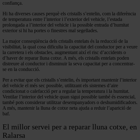
confiança.
Hi ha diverses causes perquè els cristalls s’entelin, com la diferència
de temperatura entre l’interior i l’exterior del vehicle, l’estada
prolongada a l’interior del vehicle i la possible entrada d’humitat
exterior si hi ha portes o finestres mal segellades.
La major conseqüència dels cristalls entelats és la reducció de la
visibilitat, la qual cosa dificulta la capacitat del conductor per a veure
la carretera i els obstacles, augmentant així el risc d’accidents o
d’haver de reparar lluna cotxe. A més, els cristalls entelats poden
distreure al conductor i disminuir la seva capacitat per a concentrar-
se en la conducció.
Per a evitar que els cristalls s’entelin, és important mantenir l’interior
del vehicle el més sec possible, utilitzant els sistemes d’aire
condicionat o calefacció per a regular la temperatura i la humitat.
Ventilar l’interior del vehicle quan sigui possible també és essencial,
també pots considerar utilitzar desempanyadors o deshumidificadors.
A més, mantenir la lluna de cotxe neta ajuda a reduir l’aparició de
baf.
El millor servei per a reparar lluna cotxe, en
Ralarsa