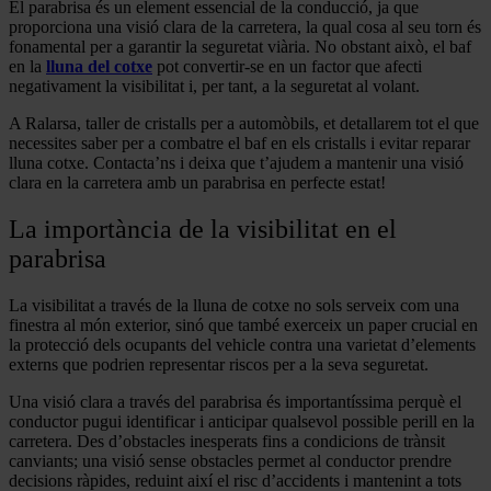
El parabrisa és un element essencial de la conducció, ja que
proporciona una visió clara de la carretera, la qual cosa al seu torn és
fonamental per a garantir la seguretat viària. No obstant això, el baf
en la
lluna del cotxe
pot convertir-se en un factor que afecti
negativament la visibilitat i, per tant, a la seguretat al volant.
A Ralarsa, taller de cristalls per a automòbils, et detallarem tot el que
necessites saber per a combatre el baf en els cristalls i evitar reparar
lluna cotxe. Contacta’ns i deixa que t’ajudem a mantenir una visió
clara en la carretera amb un parabrisa en perfecte estat!
La importància de la visibilitat en el
parabrisa
La visibilitat a través de la lluna de cotxe no sols serveix com una
finestra al món exterior, sinó que també exerceix un paper crucial en
la protecció dels ocupants del vehicle contra una varietat d’elements
externs que podrien representar riscos per a la seva seguretat.
Una visió clara a través del parabrisa és importantíssima perquè el
conductor pugui identificar i anticipar qualsevol possible perill en la
carretera. Des d’obstacles inesperats fins a condicions de trànsit
canviants; una visió sense obstacles permet al conductor prendre
decisions ràpides, reduint així el risc d’accidents i mantenint a tots