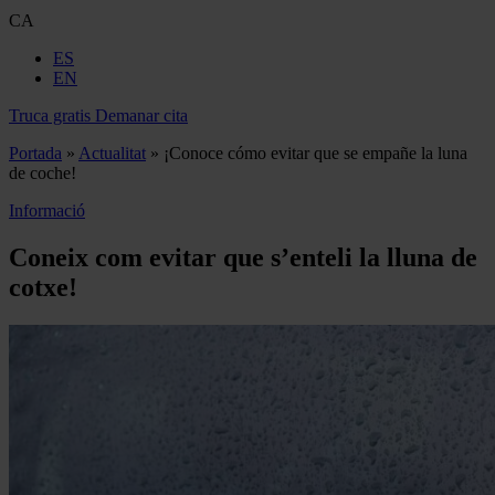
CA
ES
EN
Truca gratis
Demanar cita
Portada
»
Actualitat
»
¡Conoce cómo evitar que se empañe la luna
de coche!
Informació
Coneix com evitar que s’enteli la lluna de
cotxe!