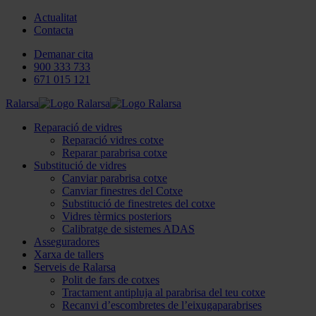
Actualitat
Contacta
Demanar cita
900 333 733
671 015 121
Ralarsa
Reparació de vidres
Reparació vidres cotxe
Reparar parabrisa cotxe
Substitució de vidres
Canviar parabrisa cotxe
Canviar finestres del Cotxe
Substitució de finestretes del cotxe
Vidres tèrmics posteriors
Calibratge de sistemes ADAS
Asseguradores
Xarxa de tallers
Serveis de Ralarsa
Polit de fars de cotxes
Tractament antipluja al parabrisa del teu cotxe
Recanvi d’escombretes de l’eixugaparabrises