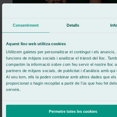
Consentiment
Detalls
Inf
Aquest lloc web utilitza cookies
Utilitzem galetes per personalitzar el contingut i els anuncis, 
funcions de mitjans socials i analitzar el trànsit del lloc. Tam
compartim la informació sobre com feu servir el nostre lloc 
partners de mitjans socials, de publicitat i d'anàlisis amb qui
Un formato pensado para ti
Al seu torn, ells la poden combinar amb altres dades que els
proporcionat o hagin recopilat a partir de l'ús que heu fet del
Queremos enseñarte cómo operamos y cómo podemos trabajar de
serveis.
forma más ágil y coordinada.
Una oportunidad para conocernos, entender el proceso y generar
una relación más directa.
Permetre totes les cookies
Confirma tu asistencia