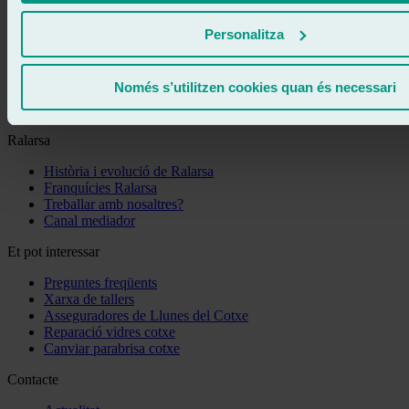
Personalitza
Demanar cita
900 333 733
Només s’utilitzen cookies quan és necessari
671 015 121
Ralarsa
Història i evolució de Ralarsa
Franquícies Ralarsa
Treballar amb nosaltres?
Canal mediador
Et pot interessar
Preguntes freqüents
Xarxa de tallers
Asseguradores de Llunes del Cotxe
Reparació vidres cotxe
Canviar parabrisa cotxe
Contacte