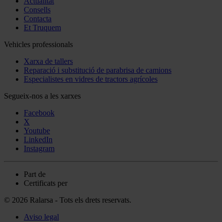
Actualitat
Consells
Contacta
Et Truquem
Vehicles professionals
Xarxa de tallers
Reparació i substitució de parabrisa de camions
Especialistes en vidres de tractors agrícoles
Segueix-nos a les xarxes
Facebook
X
Youtube
LinkedIn
Instagram
Part de
Certificats per
© 2026 Ralarsa - Tots els drets reservats.
Aviso legal