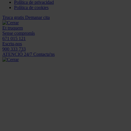
Política de privacidad
Política de cookies
Truca gratis
Demanar cita
Et truquem
Sense compromís
671 015 121
Escriu-nos
900 333 733
ATENCIÓ 24/7
Contacta'ns