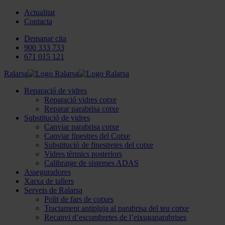
Actualitat
Contacta
Demanar cita
900 333 733
671 015 121
Ralarsa
Reparació de vidres
Reparació vidres cotxe
Reparar parabrisa cotxe
Substitució de vidres
Canviar parabrisa cotxe
Canviar finestres del Cotxe
Substitució de finestretes del cotxe
Vidres tèrmics posteriors
Calibratge de sistemes ADAS
Asseguradores
Xarxa de tallers
Serveis de Ralarsa
Polit de fars de cotxes
Tractament antipluja al parabrisa del teu cotxe
Recanvi d’escombretes de l’eixugaparabrises