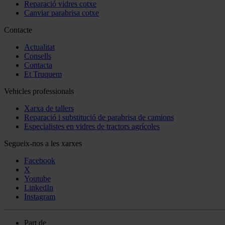
Reparació vidres cotxe
Canviar parabrisa cotxe
Contacte
Actualitat
Consells
Contacta
Et Truquem
Vehicles professionals
Xarxa de tallers
Reparació i substitució de parabrisa de camions
Especialistes en vidres de tractors agrícoles
Segueix-nos a les xarxes
Facebook
X
Youtube
LinkedIn
Instagram
Part de