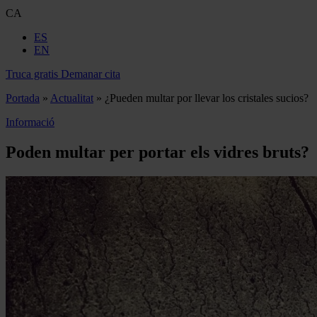
CA
ES
EN
Truca gratis
Demanar cita
Portada
»
Actualitat
»
¿Pueden multar por llevar los cristales sucios?
Informació
Poden multar per portar els vidres bruts?