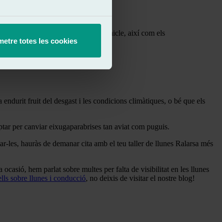
amb freqüència les llunes del teu vehicle, així com els
etre totes les cookies
ndurit fruit del desgast i les condicions climàtiques, o bé que els
optar per canviar eixugaparabrises tan aviat com puguis.
otar-les, hauràs de demanar cita amb el teu taller de llunes Ralarsa més
casió, hem parlat sobre multes per falta de visibilitat en les llunes
ells sobre llunes i conducció
, no deixis de visitar el nostre blog!