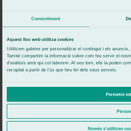
Truca gratis
Demanar cita
Et truquem
Consentiment
De
Sense compromís
671 015 121
Escriu-nos
900 333 733
Aquest lloc web utilitza cookies
ATENCIÓ 24/7
Contacta'ns
Utilitzem galetes per personalitzar el contingut i els anuncis, o
També compartim la informació sobre com feu servir el nostre 
d'anàlisis amb qui col·laborem. Al seu torn, ells la poden c
recopilat a partir de l'ús que heu fet dels seus serveis.
Permetre tot
Person
Només s’utilitzen co