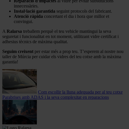
Reparació d’impactes
al vidre per evitar substitucions
innecessàries.
Instal·lació garantida
seguint protocols del fabricant.
Atenció ràpida
concertant el dia i hora que millor et
convingui.
A
Ralarsa
treballem perquè el teu vehicle mantingui la seva
seguretat i funcionalitat en tot moment, utilitzant vidre certificat i
adhesius tècnics de màxima qualitat.
Seguim creixent
per estar més a prop teu. T’esperem al nostre nou
taller de Múrcia per cuidar els vidres del teu cotxe amb la màxima
garantia!
Com escollir la lluna adequada per al teu cotxe
Parabrises amb ADAS i la seva complexitat en reparacions