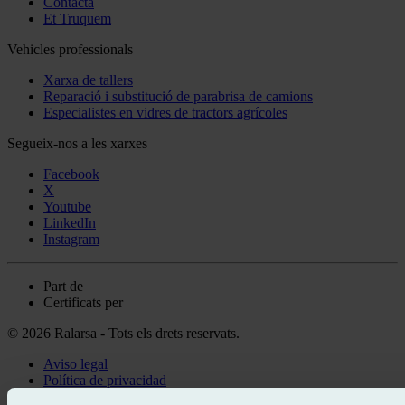
Contacta
Et Truquem
Vehicles professionals
Xarxa de tallers
Reparació i substitució de parabrisa de camions
Especialistes en vidres de tractors agrícoles
Segueix-nos a les xarxes
Facebook
X
Youtube
LinkedIn
Instagram
Part de
Certificats per
© 2026 Ralarsa - Tots els drets reservats.
Aviso legal
Política de privacidad
Política de cookies