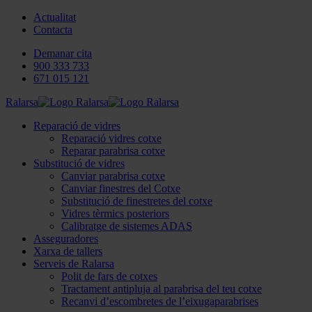
Actualitat
Contacta
Demanar cita
900 333 733
671 015 121
Ralarsa
Reparació de vidres
Reparació vidres cotxe
Reparar parabrisa cotxe
Substitució de vidres
Canviar parabrisa cotxe
Canviar finestres del Cotxe
Substitució de finestretes del cotxe
Vidres tèrmics posteriors
Calibratge de sistemes ADAS
Asseguradores
Xarxa de tallers
Serveis de Ralarsa
Polit de fars de cotxes
Tractament antipluja al parabrisa del teu cotxe
Recanvi d’escombretes de l’eixugaparabrises