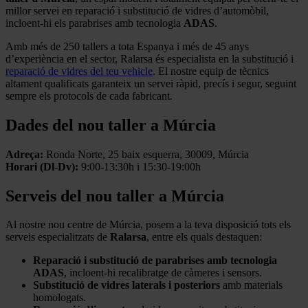
millor servei en reparació i substitució de vidres d’automòbil,
incloent-hi els parabrises amb tecnologia
ADAS
.
Amb més de 250 tallers a tota Espanya i més de 45 anys
d’experiència en el sector, Ralarsa és especialista en la substitució i
reparació de vidres del teu vehicle
. El nostre equip de tècnics
altament qualificats garanteix un servei ràpid, precís i segur, seguint
sempre els protocols de cada fabricant.
Dades del nou taller a Múrcia
Adreça:
Ronda Norte, 25 baix esquerra, 30009, Múrcia
Horari (Dl-Dv):
9:00-13:30h i 15:30-19:00h
Serveis del nou taller a Múrcia
Al nostre nou centre de Múrcia, posem a la teva disposició tots els
serveis especialitzats de
Ralarsa
, entre els quals destaquen:
Reparació i substitució de parabrises amb tecnologia
ADAS
, incloent-hi recalibratge de càmeres i sensors.
Substitució de vidres laterals i posteriors
amb materials
homologats.