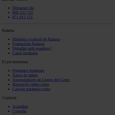
Demanar cita
900 333 733
671 015 121
Ralarsa
Història i evolució de Ralarsa
Franquícies Ralarsa
Treballar amb nosaltres?
Canal mediador
Et pot interessar
Preguntes freqüents
Xarxa de tallers
Asseguradores de Llunes del Cotxe
Reparació vidres cotxe
Canviar parabrisa cotxe
Contacte
Actualitat
Consells