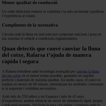
Menor qualitat de conducció
Un vidre defectuós redueix la visibilitat i fa més incòmode i perillosa
l’experiència al volant.
Compliment de la normativa
Circular amb la lluna en mal estat pot comportar sancions i posa en
risc retornar el vehicle a condicions reglamentàries.
Quan detectis que convé canviar la lluna
del cotxe, Ralarsa t’ajuda de manera
ràpida i segura
A Ralarsa treballem amb tecnologia avançada per
canviar la lluna
del teu cotxe
en el menor temps possible, garantint un segellat
perfecte i materials de màxima qualitat. En molts casos, el canvi es
realitza en menys de 60 minuts, minimitzant les molèsties i retornant-
te la seguretat i visibilitat necessàries.
Amb més de 250 tallers a tot Espanya i més de 45 anys
d’experiència, podem oferir-te un servei de substitució ràpid, proper
i amb total garantia. Sol·licita la teva cita online i condueix amb la