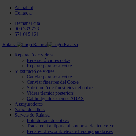
Actualitat
Contacta
Demanar cita
900 333 733
671 015 121
Ralarsa
Reparació de vidres
Reparació vidres cotxe
Reparar parabrisa cotxe
Substitució de vidres
Canviar parabrisa cotxe
Canviar finestres del Cotxe
Substitució de finestretes del cotxe
Vidres tèrmics posteriors
Calibratge de sistemes ADAS
Asseguradores
Xarxa de tallers
Serveis de Ralarsa
Polit de fars de cotxes
Tractament antipluja al parabrisa del teu cotxe
Recanvi d’escombretes de l’eixugaparabrises