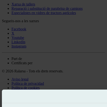
Xarxa de tallers
Reparació i substitució de parabrisa de camions
Especialistes en vidres de tractors agrícoles
Segueix-nos a les xarxes
Facebook
X
Youtube
LinkedIn
Instagram
Part de
Certificats per
© 2026 Ralarsa - Tots els drets reservats.
Aviso legal
Política de privacidad
Política de cookies
Truca gratis
Demanar cita
Et truquem