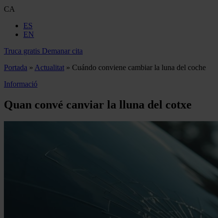
CA
ES
EN
Truca gratis
Demanar cita
Portada
»
Actualitat
»
Cuándo conviene cambiar la luna del coche
Informació
Quan convé canviar la lluna del cotxe