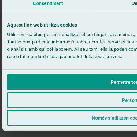
Sense compromís
Consentiment
De
671 015 121
Escriu-nos
900 333 733
ATENCIÓ 24/7
Contacta'ns
Aquest lloc web utilitza cookies
Utilitzem galetes per personalitzar el contingut i els anuncis, o
També compartim la informació sobre com feu servir el nostre 
d'anàlisis amb qui col·laborem. Al seu torn, ells la poden c
recopilat a partir de l'ús que heu fet dels seus serveis.
Permetre tot
Person
Només s’utilitzen co