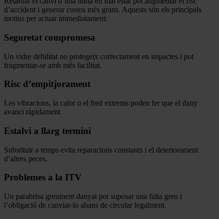
Retardar el canvi d’una lluna en mal estat pot augmentar el risc
d’accident i generar costos més grans. Aquests són els principals
motius per actuar immediatament:
Seguretat compromesa
Un vidre debilitat no protegeix correctament en impactes i pot
fragmentar-se amb més facilitat.
Risc d’empitjorament
Les vibracions, la calor o el fred extrems poden fer que el dany
avanci ràpidament.
Estalvi a llarg termini
Substituir a temps evita reparacions constants i el deteriorament
d’altres peces.
Problemes a la ITV
Un parabrisa greument danyat pot suposar una falta greu i
l’obligació de canviar-lo abans de circular legalment.