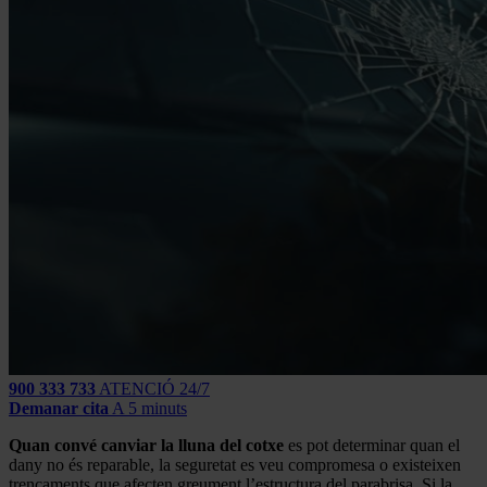
900 333 733
ATENCIÓ 24/7
Demanar cita
A 5 minuts
Quan convé canviar la lluna del cotxe
es pot determinar quan el
dany no és reparable, la seguretat es veu compromesa o existeixen
trencaments que afecten greument l’estructura del parabrisa. Si la