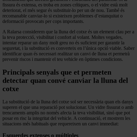
fissura és extensa, es troba en zones crítiques, o el vidre està molt
deteriorat, el més segur és substituir-lo per un de nou. També és
recomanable canviar-lo si existeixen problemes d’estanquitat o
deformació provocats per cops importants.
A Ralarsa considerem que la lluna del cotxe és un element clau per a
la teva protecció, visibilitat i confort al volant. Moltes vegades,
intentar reparar un dany molt greu no és suficient per garantir la
seguretat, i la substitució es converteix en l’única opció viable. Saber
identificar quan és necessari realitzar un canvi de lluna et permetrà
prevenir riscos i mantenir el teu vehicle en òptimes condicions.
Principals senyals que et permeten
detectar quan convé canviar la lluna del
cotxe
La substitució de la lluna del cotxe sol ser necessària quan els danys
superen el que una reparació pot solucionar. Un vidre fissurat o amb
trencaments amplis no només afecta la teva visibilitat, sinó que pot
posar en risc la integritat del vehicle. A continuació, et mostrem les
situacions més habituals que requereixen un canvi immediat:
Esquerdes extenses o múltiples