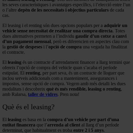
les seves característiques i avantatges específics, i l’elecció entre l’un
o l’altre
depèn de les necessitats i objectius particulars
de cada
cas.
El leasing i el renting són dues opcions populars per a
adquirir un
vehicle sense necessitat de realitzar una compra directa
. Totes
dues alternatives permeten a l’individu
gaudir d’un cotxe a canvi
d’un pagament mensual
, però es diferencien en aspectes clau com
la
gestió de despeses
i l’
opció de compra
una vegada ha finalitzat
el contracte.
El
leasing
és un contracte d’arrendament financer a llarg termini que
ofereix l’opció de compra del vehicle quan s’acaba el període
estipulat. El
renting
, per part seva, és un contracte de lloguer que
inclou serveis addicionals com a manteniment, assegurances i
impostos, sense opció de compra. Vegem amb més detalli les dues
modalitats i descobreix
què és més rendible, leasing o renting
,
amb Ralarsa,
taller de vidres
. Pren nota!
Què és el leasing?
El
leasing
es basa en la
compra d’un vehicle per part d’una
entitat financera
que l’
arrenda al client
al llarg d’un període
determinat, que habitualment es troba
entre 2 i 5 anys
.