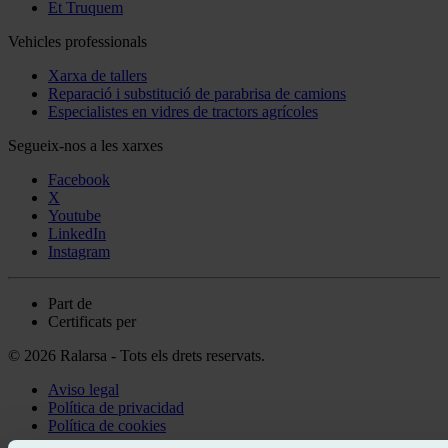
Et Truquem
Vehicles professionals
Xarxa de tallers
Reparació i substitució de parabrisa de camions
Especialistes en vidres de tractors agrícoles
Segueix-nos a les xarxes
Facebook
X
Youtube
LinkedIn
Instagram
Part de
Certificats per
© 2026 Ralarsa - Tots els drets reservats.
Aviso legal
Política de privacidad
Política de cookies