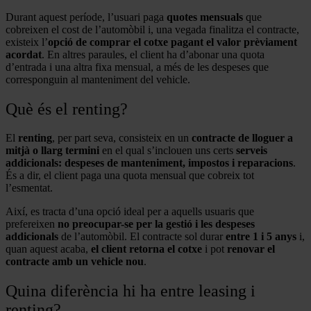
Durant aquest període, l’usuari paga
quotes mensuals
que
cobreixen el cost de l’automòbil i, una vegada finalitza el contracte,
existeix l’
opció de comprar el cotxe pagant el valor prèviament
acordat
. En altres paraules, el client ha d’abonar una quota
d’entrada i una altra fixa mensual, a més de les despeses que
corresponguin al manteniment del vehicle.
Què és el renting?
El
renting
, per part seva, consisteix en un
contracte de lloguer a
mitjà o llarg termini
en el qual s’inclouen uns certs
serveis
addicionals: despeses de manteniment, impostos i reparacions
.
És a dir, el client paga una quota mensual que cobreix tot
l’esmentat.
Així, es tracta d’una opció ideal per a aquells usuaris que
prefereixen
no preocupar-se per la gestió i les despeses
addicionals
de l’automòbil. El contracte sol durar
entre 1 i 5 anys
i,
quan aquest acaba,
el client retorna el cotxe
i pot
renovar el
contracte amb un vehicle nou
.
Quina diferència hi ha entre leasing i
renting?