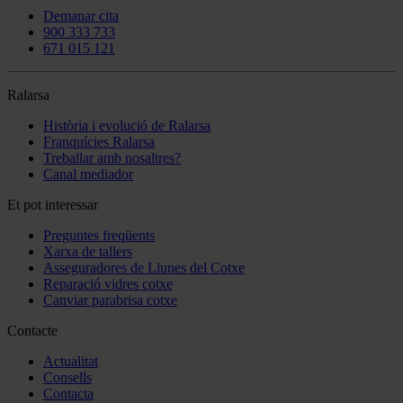
Demanar cita
900 333 733
671 015 121
Ralarsa
Història i evolució de Ralarsa
Franquícies Ralarsa
Treballar amb nosaltres?
Canal mediador
Et pot interessar
Preguntes freqüents
Xarxa de tallers
Asseguradores de Llunes del Cotxe
Reparació vidres cotxe
Canviar parabrisa cotxe
Contacte
Actualitat
Consells
Contacta