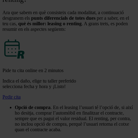
Ara que sabem en què consisteix cada modalitat, a continuació
desgranem els
punts diferencials de totes dues
per a saber, en el
teu cas,
què és millor: leasing o renting
. A grans trets, es poden
resumir en els aspectes següents:
Pide tu cita online en 2 minutos
Indica el daño, elige tu taller preferido
selecciona fecha y hora y ¡Listo!
Pedir cita
Opció de compra
. En el leasing l’usuari té l’opció de, si així
ho desitja, comprar l’automòbil en finalitzar el contracte,
sempre que es pagui el valor residual. El renting, per contra,
no inclou opció de compra, perquè l’usuari retorna el cotxe
quan el contracte acaba.