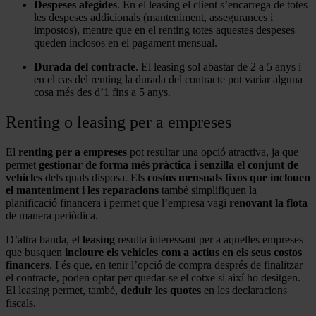
Despeses afegides
. En el leasing el client s’encarrega de totes
les despeses addicionals (manteniment, assegurances i
impostos), mentre que en el renting totes aquestes despeses
queden inclosos en el pagament mensual.
Durada del contracte
. El leasing sol abastar de 2 a 5 anys i
en el cas del renting la durada del contracte pot variar alguna
cosa més des d’1 fins a 5 anys.
Renting o leasing per a empreses
El
renting per a empreses
pot resultar una opció atractiva, ja que
permet
gestionar de forma més pràctica i senzilla el conjunt de
vehicles
dels quals disposa. Els
costos mensuals fixos que inclouen
el manteniment i les reparacions
també simplifiquen la
planificació financera i permet que l’empresa vagi
renovant la flota
de manera periòdica.
D’altra banda, el
leasing
resulta interessant per a aquelles empreses
que busquen
incloure els vehicles com a actius en els seus costos
financers
. I és que, en tenir l’opció de compra després de finalitzar
el contracte, poden optar per quedar-se el cotxe si així ho desitgen.
El leasing permet, també,
deduir les quotes
en les declaracions
fiscals.