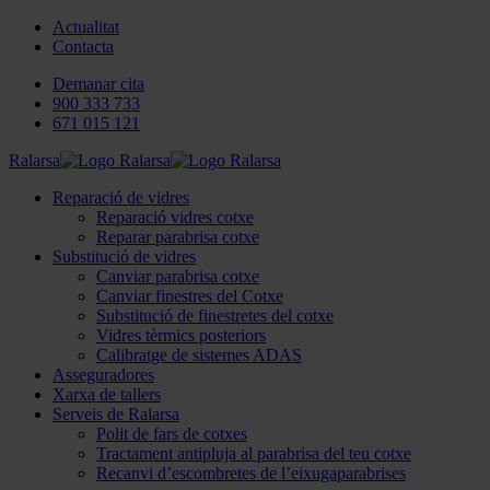
Actualitat
Contacta
Demanar cita
900 333 733
671 015 121
Ralarsa
Reparació de vidres
Reparació vidres cotxe
Reparar parabrisa cotxe
Substitució de vidres
Canviar parabrisa cotxe
Canviar finestres del Cotxe
Substitució de finestretes del cotxe
Vidres tèrmics posteriors
Calibratge de sistemes ADAS
Asseguradores
Xarxa de tallers
Serveis de Ralarsa
Polit de fars de cotxes
Tractament antipluja al parabrisa del teu cotxe
Recanvi d’escombretes de l’eixugaparabrises