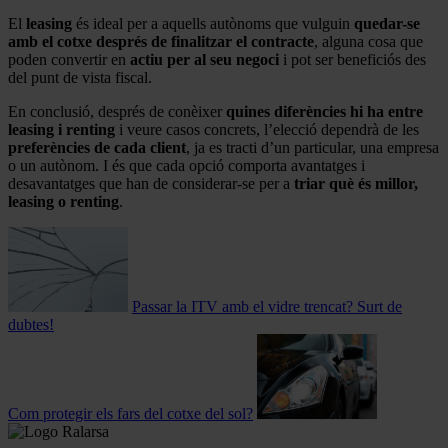
El
leasing
és ideal per a aquells autònoms que vulguin
quedar-se
amb el cotxe després de finalitzar el contracte
, alguna cosa que
poden convertir en
actiu per al seu negoci
i pot ser beneficiós des
del punt de vista fiscal.
En conclusió, després de conèixer
quines diferències hi ha entre
leasing i renting
i veure casos concrets, l’elecció dependrà de les
preferències de cada client
, ja es tracti d’un particular, una empresa
o un autònom. I és que cada opció comporta avantatges i
desavantatges que han de considerar-se per a
triar què és millor,
leasing o renting
.
Passar la ITV amb el vidre trencat? Surt de
dubtes!
Com protegir els fars del cotxe del sol?