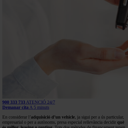
900 333 733
ATENCIÓ 24/7
Demanar cita
A 5 minuts
En considerar l’
adquisició d’un vehicle
, ja sigui per a ús particular,
empresarial o per a autònoms, presa especial rellevància decidir
què
és millor, leasing o renting
. Tots dos mètodes de finançament tenen