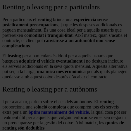
Renting o leasing per a particulars
Per a particulars el
renting
brinda una
experiència sense
pràcticament preocupacions
, ja que les despeses addicionals es
paguen mensualment. És una cosa ideal per a aquells usuaris que
prefereixen
comoditat i tranquil·litat
. Així mateix, quan s’acaba el
contracte, el client pot
canviar-se a un automòbil nou sense
complicacions
.
El
leasing
per a particulars és idoni per a aquells usuaris que
busquen
adquirir el vehicle eventualment
i no desitgen incloure
els serveis addicionals en la seva quota mensual. Aquesta alternativa
pot ser, a la llarga,
una mica més econòmica
per als quals planegen
quedar-se amb aquest cotxe després d’acabar el contracte.
Renting o leasing per a autònoms
I per a acabar, parlem sobre el cas dels autònoms. El
renting
proporciona una
solució completa
que comprèn tots els serveis
extra per a un
òptim manteniment del vehicle
, la qual cosa pot ser
realment útil per a aquells que vulguin enfocar-se en el seu negoci i
no preocupar-se per la gestió del cotxe. Així mateix,
les quotes de
renting són deduïbles
.