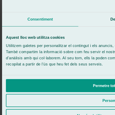
Truca gratis
Demanar cita
Et truquem
Sense compromís
Consentiment
De
671 015 121
Escriu-nos
900 333 733
ATENCIÓ 24/7
Contacta'ns
Aquest lloc web utilitza cookies
Utilitzem galetes per personalitzar el contingut i els anuncis, o
També compartim la informació sobre com feu servir el nostre 
d'anàlisis amb qui col·laborem. Al seu torn, ells la poden c
recopilat a partir de l'ús que heu fet dels seus serveis.
Permetre tot
Person