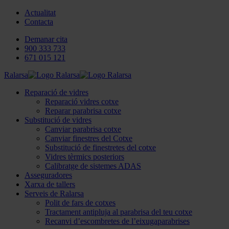
Actualitat
Contacta
Demanar cita
900 333 733
671 015 121
Ralarsa
Reparació de vidres
Reparació vidres cotxe
Reparar parabrisa cotxe
Substitució de vidres
Canviar parabrisa cotxe
Canviar finestres del Cotxe
Substitució de finestretes del cotxe
Vidres tèrmics posteriors
Calibratge de sistemes ADAS
Asseguradores
Xarxa de tallers
Serveis de Ralarsa
Polit de fars de cotxes
Tractament antipluja al parabrisa del teu cotxe
Recanvi d’escombretes de l’eixugaparabrises