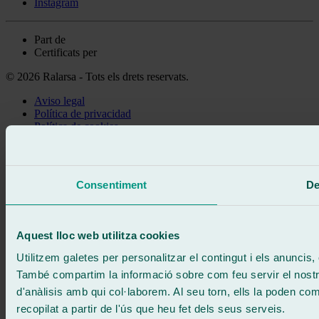
Instagram
Part de
Certificats per
© 2026 Ralarsa - Tots els drets reservats.
Aviso legal
Política de privacidad
Política de cookies
Truca gratis
Demanar cita
Et truquem
Consentiment
De
Sense compromís
671 015 121
Escriu-nos
900 333 733
Aquest lloc web utilitza cookies
ATENCIÓ 24/7
Contacta'ns
Utilitzem galetes per personalitzar el contingut i els anuncis, o
També compartim la informació sobre com feu servir el nostre 
d'anàlisis amb qui col·laborem. Al seu torn, ells la poden c
recopilat a partir de l'ús que heu fet dels seus serveis.