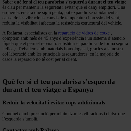
Saber
què fer si el teu parabrisa s’esquerda durant el teu viatge
és clau per mantenir la seguretat i evitar que el dany empitjori. Una
esquerda, encara que sigui petita, pot expandir-se ràpidament a
causa de les vibracions, canvis de temperatura i pressió del vent,
reduint la visibilitat i afectant la resistència estructural del vehicle.
A
Ralarsa
, especialistes en la
reparació de vidres de cotxe
,
comptem amb més de 45 anys d’experiència i un sistema d’atenció
ràpida que et permet reparar o substituir el parabrisa de forma segura
i eficaç. Treballem amb materials homologats i, gràcies a la nostra
col·laboració amb les principals asseguradores, en la majoria de
casos la reparació no té cost per al client.
.
Què fer si el teu parabrisa s’esquerda
durant el teu viatge a Espanya
Reduir la velocitat i evitar cops addicionals
Condueix amb precaució per minimitzar les vibracions i el risc que
l’esquerda s’ampliï.
Contactar amb Ralarsa