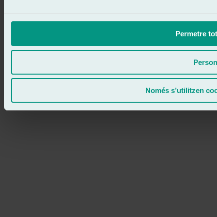
Permetre tot
Person
Només s’utilitzen co