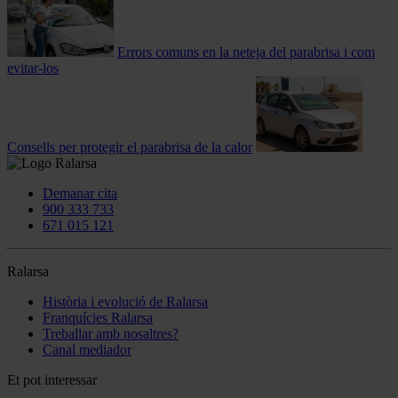
Errors comuns en la neteja del parabrisa i com
evitar-los
Consells per protegir el parabrisa de la calor
Demanar cita
900 333 733
671 015 121
Ralarsa
Història i evolució de Ralarsa
Franquícies Ralarsa
Treballar amb nosaltres?
Canal mediador
Et pot interessar