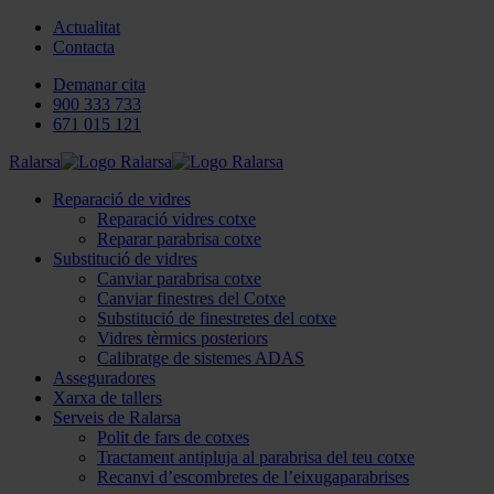
Actualitat
Contacta
Demanar cita
900 333 733
671 015 121
Ralarsa
Reparació de vidres
Reparació vidres cotxe
Reparar parabrisa cotxe
Substitució de vidres
Canviar parabrisa cotxe
Canviar finestres del Cotxe
Substitució de finestretes del cotxe
Vidres tèrmics posteriors
Calibratge de sistemes ADAS
Asseguradores
Xarxa de tallers
Serveis de Ralarsa
Polit de fars de cotxes
Tractament antipluja al parabrisa del teu cotxe
Recanvi d’escombretes de l’eixugaparabrises