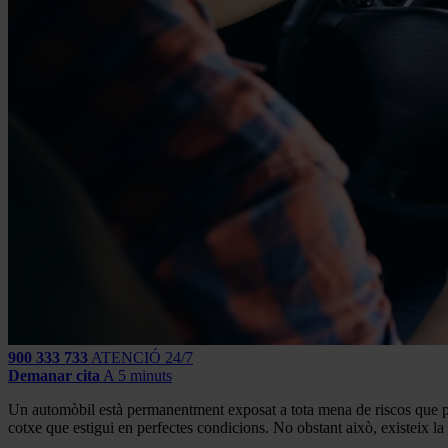
900 333 733
ATENCIÓ 24/7
Demanar cita
A 5 minuts
Un automòbil està permanentment exposat a tota mena de riscos que pod
cotxe que estigui en perfectes condicions. No obstant això, existeix la 