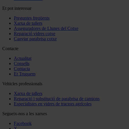
Et pot interessar
Preguntes freqüents
Xarxa de tallers
Asseguradores de Llunes del Cotxe
Reparació vidres cotxe
Canviar parabrisa cotxe
Contacte
Actualitat
Consells
Contacta
Et Truquem
Vehicles professionals
Xarxa de tallers
Reparació i substitució de parabrisa de camions
Especialistes en vidres de tractors agrícoles
Segueix-nos a les xarxes
Facebook
X