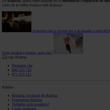
En
Ralarsa
, tallers especialitzats en la
substitució i reparació de llu
cotxe de la millor manera amb Ralarsa!
Aspectes clau a revisar per a la posada a punt del 
Entre leasing i renting: quin trio?
Demanar cita
900 333 733
671 015 121
Ralarsa
Història i evolució de Ralarsa
Franquícies Ralarsa
Treballar amb nosaltres?
Canal mediador