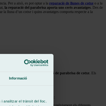
cia. Per a això, es pot optar a la
reparació de llunes de cotxe
o a la
tat,
la reparació del parabrisa aporta uns certs avantatges
. Des de
r la lluna d’un cotxe i quins avantatges comporta respecte a la
ecialitzat en
reparació i substitució de parabrisa de cotxe
. Els
Informació
es realitza en els tallers de Ralarsa:
 analitzar el trànsit del lloc.
a lluna del cotxe. Tot això, protegint prèviament els diferents