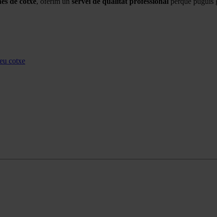
nes de cotxe
, oferim un
servei de qualitat professional
perquè puguis 
teu cotxe