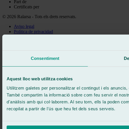
Part de
Certificats per
© 2026 Ralarsa - Tots els drets reservats.
Aviso legal
Política de privacidad
Política de cookies
Truca gratis
Demanar cita
Et truquem
Consentiment
De
Sense compromís
671 015 121
Escriu-nos
900 333 733
Aquest lloc web utilitza cookies
ATENCIÓ 24/7
Contacta'ns
Utilitzem galetes per personalitzar el contingut i els anuncis, o
També compartim la informació sobre com feu servir el nostre 
d'anàlisis amb qui col·laborem. Al seu torn, ells la poden c
recopilat a partir de l'ús que heu fet dels seus serveis.