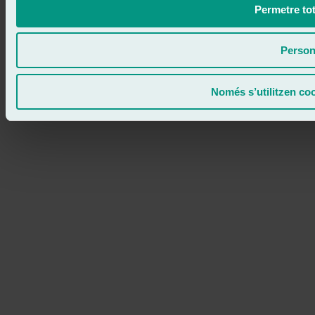
Permetre tot
Person
Només s’utilitzen co