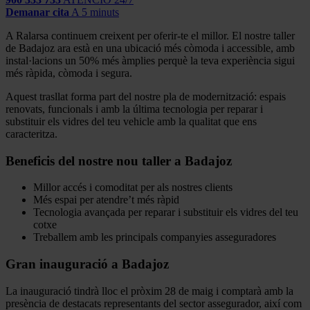
Demanar cita
A 5 minuts
A Ralarsa continuem creixent per oferir-te el millor. El nostre taller
de Badajoz ara està en una ubicació més còmoda i accessible, amb
instal·lacions un 50% més àmplies perquè la teva experiència sigui
més ràpida, còmoda i segura.
Aquest trasllat forma part del nostre pla de modernització: espais
renovats, funcionals i amb la última tecnologia per reparar i
substituir els vidres del teu vehicle amb la qualitat que ens
caracteritza.
Beneficis del nostre nou taller a Badajoz
Millor accés i comoditat per als nostres clients
Més espai per atendre’t més ràpid
Tecnologia avançada per reparar i substituir els vidres del teu
cotxe
Treballem amb les principals companyies asseguradores
Gran inauguració a Badajoz
La inauguració tindrà lloc el pròxim 28 de maig i comptarà amb la
presència de destacats representants del sector assegurador, així com