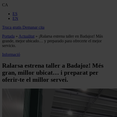
CA
ES
EN
Truca gratis
Demanar cita
Portada
»
Actualitat
»
¡Ralarsa estrena taller en Badajoz! Más
grande, mejor ubicado… y preparado para ofrecerte el mejor
servicio.
Informació
Ralarsa estrena taller a Badajoz! Més
gran, millor ubicat… i preparat per
oferir-te el millor servei.