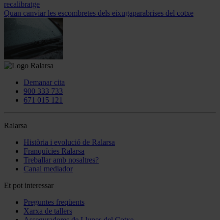
recalibratge
Quan canviar les escombretes dels eixugaparabrises del cotxe
Demanar cita
900 333 733
671 015 121
Ralarsa
Història i evolució de Ralarsa
Franquícies Ralarsa
Treballar amb nosaltres?
Canal mediador
Et pot interessar
Preguntes freqüents
Xarxa de tallers
Asseguradores de Llunes del Cotxe