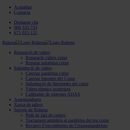
Actualitat
Contacta
Demanar cita
900 333 733
671 015 121
Ralarsa
Reparació de vidres
Reparació vidres cotxe
Reparar parabrisa cotxe
Substitució de vidres
Canviar parabrisa cotxe
Canviar finestres del Cotxe
Substitució de finestretes del cotxe
Vidres tèrmics posteriors
Calibratge de sistemes ADAS
Asseguradores
Xarxa de tallers
Serveis de Ralarsa
Polit de fars de cotxes
Tractament antipluja al parabrisa del teu cotxe
Recanvi d’escombretes de l’eixugaparabrises