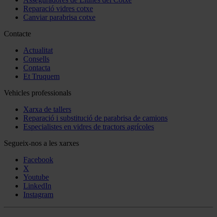
Reparació vidres cotxe
Canviar parabrisa cotxe
Contacte
Actualitat
Consells
Contacta
Et Truquem
Vehicles professionals
Xarxa de tallers
Reparació i substitució de parabrisa de camions
Especialistes en vidres de tractors agrícoles
Segueix-nos a les xarxes
Facebook
X
Youtube
LinkedIn
Instagram