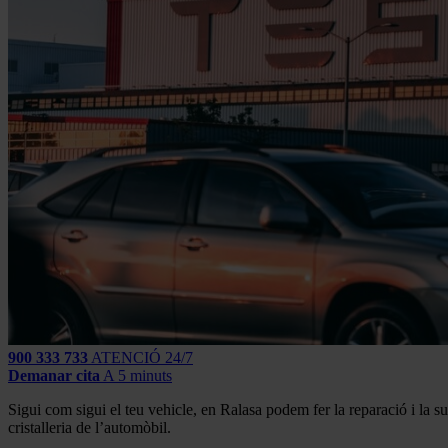
900 333 733
ATENCIÓ 24/7
Demanar cita
A 5 minuts
Sigui com sigui el teu vehicle, en Ralasa podem fer la reparació i la s
cristalleria de l’automòbil.