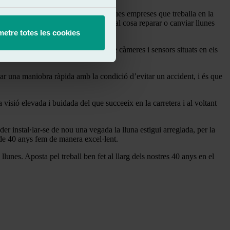
a de tallers, sent així una de les poques empreses que treballa en la
gran manera depèn d’elles, per la qual cosa reparar o canviar llunes
etre totes les cookies
ologies que funcionen a partir de càmeres i sensors situats en els
ar una maniobra ràpida amb la condició d’evitar un accident, i és que
visió elevada i buidada del que succeeix en la carretera i al voltant
er instal·lar-se de nou una vegada la lluna estigui arreglada, per la
 de 40 anys fem de manera excel·lent.
 llunes. Aposta pel treball ben fet al llarg dels nostres 40 anys en el