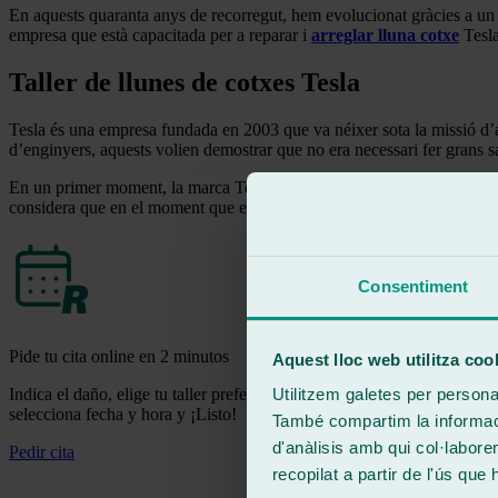
En aquests quaranta anys de recorregut, hem evolucionat gràcies a un
empresa que està capacitada per a reparar i
arreglar lluna cotxe
Tesla 
Taller de llunes de cotxes Tesla
Tesla és una empresa fundada en 2003 que va néixer sota la missió d’ac
d’enginyers, aquests volien demostrar que no era necessari fer grans sa
En un primer moment, la marca Tesla tan sols produïa vehicles elèctri
considera que en el moment que es deixi de dependre dels combustibles
Consentiment
Pide tu cita online en 2 minutos
Aquest lloc web utilitza coo
Indica el daño, elige tu taller preferido
Utilitzem galetes per personali
selecciona fecha y hora y ¡Listo!
També compartim la informació
d'anàlisis amb qui col·labore
Pedir cita
recopilat a partir de l'ús que