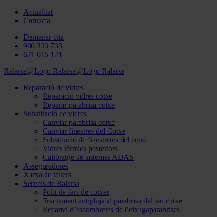
Actualitat
Contacta
Demanar cita
900 333 733
671 015 121
Ralarsa
Reparació de vidres
Reparació vidres cotxe
Reparar parabrisa cotxe
Substitució de vidres
Canviar parabrisa cotxe
Canviar finestres del Cotxe
Substitució de finestretes del cotxe
Vidres tèrmics posteriors
Calibratge de sistemes ADAS
Asseguradores
Xarxa de tallers
Serveis de Ralarsa
Polit de fars de cotxes
Tractament antipluja al parabrisa del teu cotxe
Recanvi d’escombretes de l’eixugaparabrises