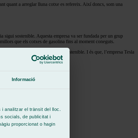
t quant a arreglar lluna cotxe es refereix. Així doncs, som una
rgia sigui sostenible. Aquesta empresa va ser fundada per un grup
i millors que els cotxes de gasolina fins al moment coneguts.
ació i emmagatzematge d’energia sostenible. I és que, l’empresa Tesla
Informació
 analitzar el trànsit del lloc.
socials, de publicitat i
hàgiu proporcionat o hagin