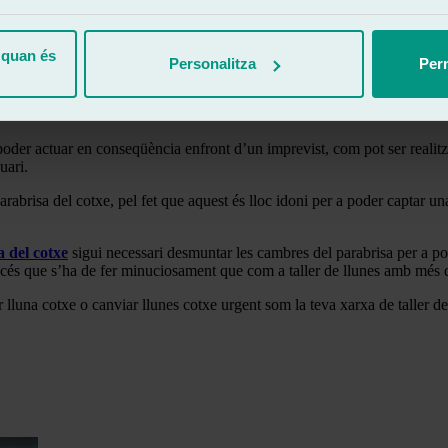
al fem la reparació o substitució de llunes cotxe Tesla en la nostra xarx
 components més rellevants del vehicle, ja que la seguretat al volant en 
 quan és
Personalitza
Perm
ió com el sistema ADAS i la conducció autònoma. Aquestes són dues tecn
xe.
der actuar en conseqüència enfront d’un imprevist, com pot ser realitz
uari.
abrisa del cotxe, pel fet que aquest és lloc idoni per a poder captar una 
a del cotxe
sigui necessari desmuntar les cambres del parabrisa per a pod
procés que s’ha de fer minuciosament que com a taller de llunes amb més
ar lluna cotxe o canviar llunes cotxe urgent som la teva xarxa de taller de