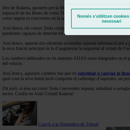
Des de Ralarsa, apostem per la filosofia dels cotxes Tesla, motiu pel qu
reparació de les llunes de cotxe Tesla. Les llunes de cotxe són un dels
Només s’utilitzen cookies
cotxe urgent es converteix en la nostra prioritat.
necessari
Així doncs, els cotxes Tesla compten amb tecnologia d’última generac
parabrises capaços de detectar tot el que succeeix en l’exterior del cot
Així doncs, aquests dos elements acumulen aquesta informació per a po
la seva funció principal és la d’augmentar la seguretat al volant de l’us
Les cambres utilitzades en els sistemes ADAS estan integrades en el par
del vehicle.
Així doncs, aquestes cambres fan que en
substituir o canviar la llun
qual cosa la seva instal·lació comporta el calibratge d’aquestes, un 
Dit això, si tens un cotxe Tesla i necessites reparar, substituir o arregl
sector. Confia en Auto Cristall Ralarsa!
Canvis a la Normativa de Trànsit