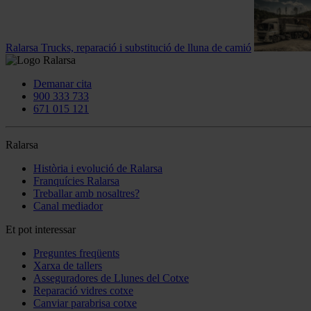
Ralarsa Trucks, reparació i substitució de lluna de camió
Demanar cita
900 333 733
671 015 121
Ralarsa
Història i evolució de Ralarsa
Franquícies Ralarsa
Treballar amb nosaltres?
Canal mediador
Et pot interessar
Preguntes freqüents
Xarxa de tallers
Asseguradores de Llunes del Cotxe
Reparació vidres cotxe
Canviar parabrisa cotxe