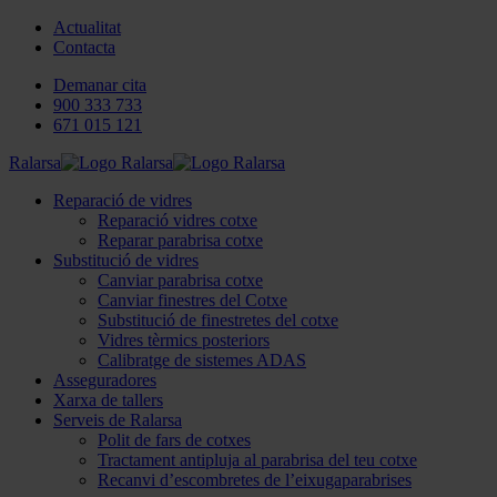
Actualitat
Contacta
Demanar cita
900 333 733
671 015 121
Ralarsa
Reparació de vidres
Reparació vidres cotxe
Reparar parabrisa cotxe
Substitució de vidres
Canviar parabrisa cotxe
Canviar finestres del Cotxe
Substitució de finestretes del cotxe
Vidres tèrmics posteriors
Calibratge de sistemes ADAS
Asseguradores
Xarxa de tallers
Serveis de Ralarsa
Polit de fars de cotxes
Tractament antipluja al parabrisa del teu cotxe
Recanvi d’escombretes de l’eixugaparabrises