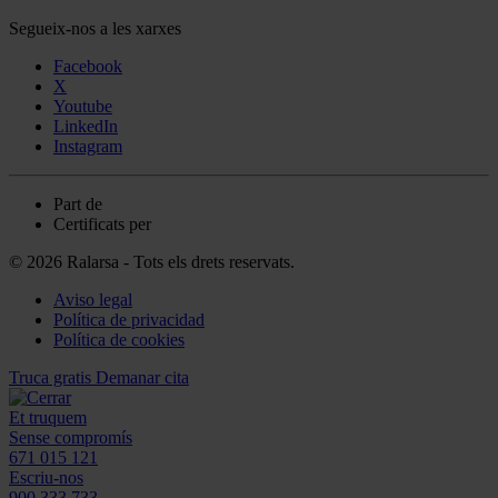
Segueix-nos a les xarxes
Facebook
X
Youtube
LinkedIn
Instagram
Part de
Certificats per
© 2026 Ralarsa - Tots els drets reservats.
Aviso legal
Política de privacidad
Política de cookies
Truca gratis
Demanar cita
Et truquem
Sense compromís
671 015 121
Escriu-nos
900 333 733