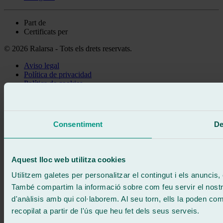
Part de
Certificats per
© 2026 Ralarsa - Tots els drets reservats.
Aviso legal
Política de privacidad
Política de cookies
Truca gratis
Demanar cita
Et truquem
Consentiment
De
Sense compromís
671 015 121
Escriu-nos
900 333 733
Aquest lloc web utilitza cookies
ATENCIÓ 24/7
Contacta'ns
Utilitzem galetes per personalitzar el contingut i els anuncis, o
També compartim la informació sobre com feu servir el nostre 
d'anàlisis amb qui col·laborem. Al seu torn, ells la poden c
recopilat a partir de l'ús que heu fet dels seus serveis.