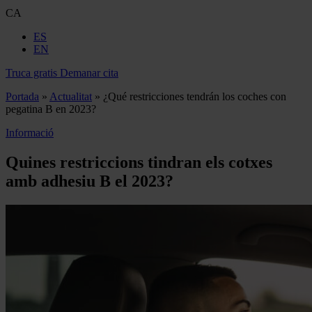
CA
ES
EN
Truca gratis
Demanar cita
Portada
»
Actualitat
»
¿Qué restricciones tendrán los coches con
pegatina B en 2023?
Informació
Quines restriccions tindran els cotxes
amb adhesiu B el 2023?