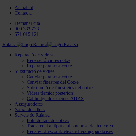
Actualitat
Contacta
Demanar cita
900 333 733
671 015 121
Ralarsa
Reparació de vidres
Reparació vidres cotxe
Reparar parabrisa cotxe
Substitució de vidres
Canviar parabrisa cotxe
Canviar finestres del Cotxe
Substitució de finestretes del cotxe
Vidres tèrmics posteriors
Calibratge de sistemes ADAS
Asseguradores
Xarxa de tallers
Serveis de Ralarsa
Polit de fars de cotxes
Tractament antipluja al parabrisa del teu cotxe
Recanvi d’escombretes de l’eixugaparabrises