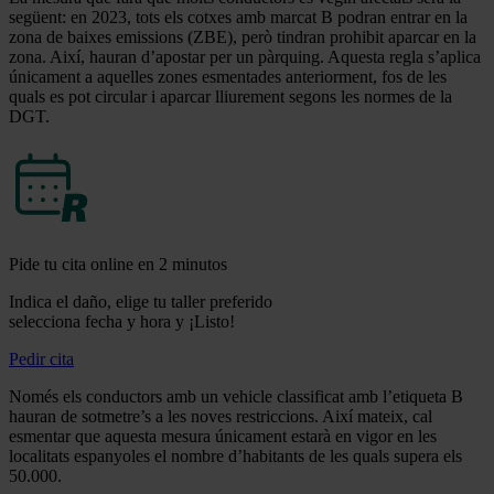
següent: en 2023, tots els cotxes amb marcat B podran entrar en la
zona de baixes emissions (ZBE), però tindran prohibit aparcar en la
zona. Així, hauran d’apostar per un pàrquing. Aquesta regla s’aplica
únicament a aquelles zones esmentades anteriorment, fos de les
quals es pot circular i aparcar lliurement segons les normes de la
DGT.
Pide tu cita online en 2 minutos
Indica el daño, elige tu taller preferido
selecciona fecha y hora y ¡Listo!
Pedir cita
Només els conductors amb un vehicle classificat amb l’etiqueta B
hauran de sotmetre’s a les noves restriccions. Així mateix, cal
esmentar que aquesta mesura únicament estarà en vigor en les
localitats espanyoles el nombre d’habitants de les quals supera els
50.000.