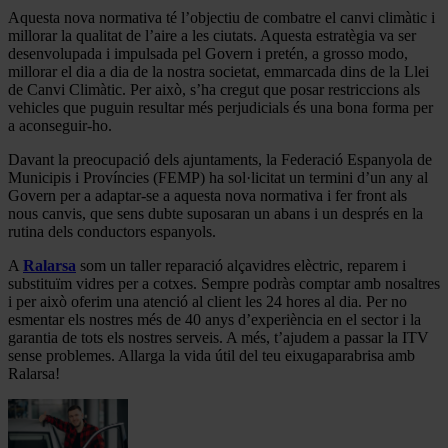
Aquesta nova normativa té l’objectiu de combatre el canvi climàtic i
millorar la qualitat de l’aire a les ciutats. Aquesta estratègia va ser
desenvolupada i impulsada pel Govern i pretén, a grosso modo,
millorar el dia a dia de la nostra societat, emmarcada dins de la Llei
de Canvi Climàtic. Per això, s’ha cregut que posar restriccions als
vehicles que puguin resultar més perjudicials és una bona forma per
a aconseguir-ho.
Davant la preocupació dels ajuntaments, la Federació Espanyola de
Municipis i Províncies (FEMP) ha sol·licitat un termini d’un any al
Govern per a adaptar-se a aquesta nova normativa i fer front als
nous canvis, que sens dubte suposaran un abans i un després en la
rutina dels conductors espanyols.
A
Ralarsa
som un taller reparació alçavidres elèctric, reparem i
substituïm vidres per a cotxes. Sempre podràs comptar amb nosaltres
i per això oferim una atenció al client les 24 hores al dia. Per no
esmentar els nostres més de 40 anys d’experiència en el sector i la
garantia de tots els nostres serveis. A més, t’ajudem a passar la ITV
sense problemes. Allarga la vida útil del teu eixugaparabrisa amb
Ralarsa!