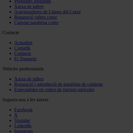
Preguntes freqüents
Xarxa de tallers
Asseguradores de Llunes del Cotxe
Reparació vidres cotxe
Canviar parabrisa cotxe
Contacte
Actualitat
Consells
Contacta
Et Truquem
Vehicles professionals
Xarxa de tallers
Reparació i substitució de parabrisa de camions
Especialistes en vidres de tractors agrícoles
Segueix-nos a les xarxes
Facebook
X
Youtube
LinkedIn
Instagram