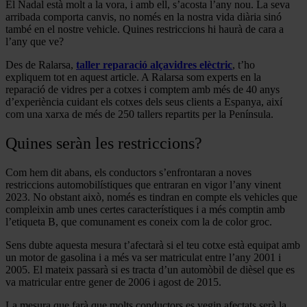
El Nadal està molt a la vora, i amb ell, s’acosta l’any nou. La seva
arribada comporta canvis, no només en la nostra vida diària sinó
també en el nostre vehicle. Quines restriccions hi haurà de cara a
l’any que ve?
Des de Ralarsa,
taller reparació alçavidres elèctric
, t’ho
expliquem tot en aquest article. A Ralarsa som experts en la
reparació de vidres per a cotxes i comptem amb més de 40 anys
d’experiència cuidant els cotxes dels seus clients a Espanya, així
com una xarxa de més de 250 tallers repartits per la Península.
Quines seràn les restriccions?
Com hem dit abans, els conductors s’enfrontaran a noves
restriccions automobilístiques que entraran en vigor l’any vinent
2023. No obstant això, només es tindran en compte els vehicles que
compleixin amb unes certes característiques i a més comptin amb
l’etiqueta B, que comunament es coneix com la de color groc.
Sens dubte aquesta mesura t’afectarà si el teu cotxe està equipat amb
un motor de gasolina i a més va ser matriculat entre l’any 2001 i
2005. El mateix passarà si es tracta d’un automòbil de dièsel que es
va matricular entre gener de 2006 i agost de 2015.
La mesura que farà que molts conductors es vegin afectats serà la