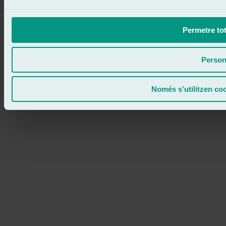
Permetre tot
Person
Només s’utilitzen co