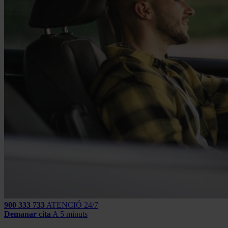
900 333 733
ATENCIÓ 24/7
Demanar cita
A 5 minuts