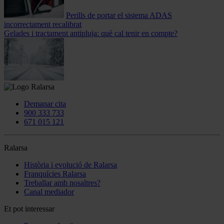
Perills de portar el sistema ADAS
incorrectament recalibrat
Gelades i tractament antipluja: què cal tenir en compte?
Demanar cita
900 333 733
671 015 121
Ralarsa
Història i evolució de Ralarsa
Franquícies Ralarsa
Treballar amb nosaltres?
Canal mediador
Et pot interessar