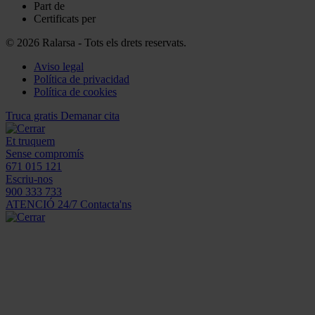
Part de
Certificats per
© 2026 Ralarsa - Tots els drets reservats.
Aviso legal
Política de privacidad
Política de cookies
Truca gratis
Demanar cita
Et truquem
Sense compromís
671 015 121
Escriu-nos
900 333 733
ATENCIÓ 24/7
Contacta'ns