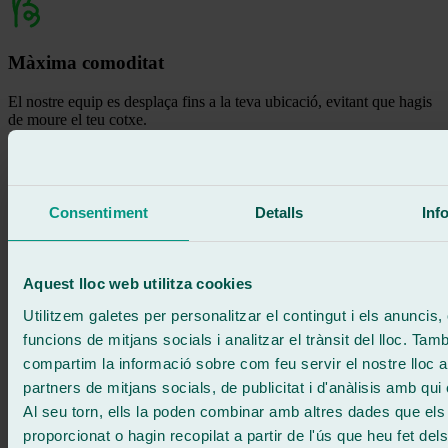
Màxima comoditat
El nostre equip es desplaça fins a la teva ubicació, evitant que hagis
de moure el teu cotxe.
Consentiment
Detalls
Inf
Estalvi de temps
Realitzem la reparació o substitució de manera ràpida i eficient per
reduir les interrupcions en el teu dia.
Aquest lloc web utilitza cookies
Utilitzem galetes per personalitzar el contingut i els anuncis, 
funcions de mitjans socials i analitzar el trànsit del lloc. Tam
compartim la informació sobre com feu servir el nostre lloc 
Qualitat garantida
partners de mitjans socials, de publicitat i d'anàlisis amb qui
Al seu torn, ells la poden combinar amb altres dades que els
Utilitzem materials homologats i tècnics experts, assegurant un
resultat durador i segur.
proporcionat o hagin recopilat a partir de l'ús que heu fet del