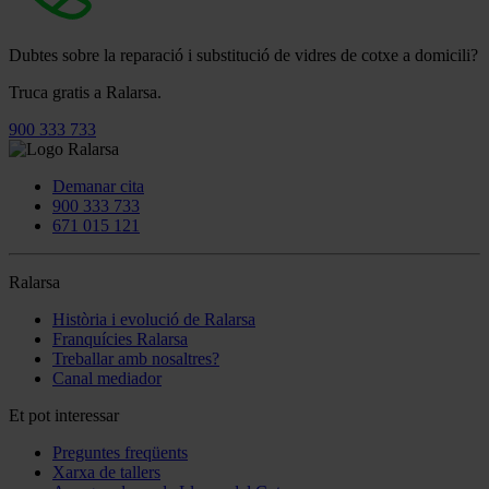
Dubtes sobre la reparació i substitució de vidres de cotxe a domicili?
Truca gratis a Ralarsa.
900 333 733
Demanar cita
900 333 733
671 015 121
Ralarsa
Història i evolució de Ralarsa
Franquícies Ralarsa
Treballar amb nosaltres?
Canal mediador
Et pot interessar
Preguntes freqüents
Xarxa de tallers