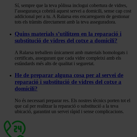
Sí, sempre que la teva pòlissa inclogui cobertura de vidres,
l’assegurança cobrirà aquest servei a domicili, sense cap cost
addicional per a tu. A Ralarsa ens encarreguem de gestionar
tots els tràmits directament amb la teva asseguradora.
Quins materials s’utilitzen en la reparació i
substitució de vidres del cotxe a domicili?
A Ralarsa treballem únicament amb materials homologats i
certificats, assegurant que cada vidre compleixi amb els
estàndards més alts de qualitat i seguretat.
He de preparar alguna cosa per al servei de
reparació i substitució de vidres del cotxe a
domicili?
No és necessari preparar res. Els nostres tècnics porten tot el
que cal per realitzar la reparació o substitució a la teva
ubicació, garantint un servei ràpid i sense complicacions.