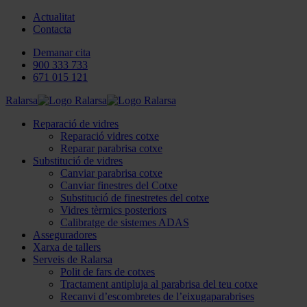
Actualitat
Contacta
Demanar cita
900 333 733
671 015 121
Ralarsa
Reparació de vidres
Reparació vidres cotxe
Reparar parabrisa cotxe
Substitució de vidres
Canviar parabrisa cotxe
Canviar finestres del Cotxe
Substitució de finestretes del cotxe
Vidres tèrmics posteriors
Calibratge de sistemes ADAS
Asseguradores
Xarxa de tallers
Serveis de Ralarsa
Polit de fars de cotxes
Tractament antipluja al parabrisa del teu cotxe
Recanvi d’escombretes de l’eixugaparabrises