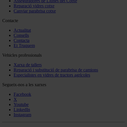
Asseguradores de Llunes del Cotxe
Reparació vidres cotxe
Canviar parabrisa cotxe
Contacte
Actualitat
Consells
Contacta
Et Truquem
Vehicles professionals
Xarxa de tallers
Reparació i substitució de parabrisa de camions
Especialistes en vidres de tractors agrícoles
Segueix-nos a les xarxes
Facebook
X
Youtube
LinkedIn
Instagram