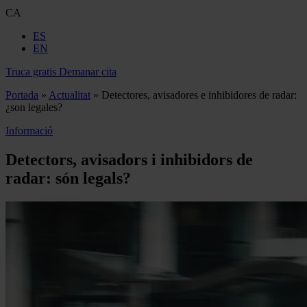
CA
ES
EN
Truca gratis
Demanar cita
Portada
»
Actualitat
»
Detectores, avisadores e inhibidores de radar:
¿son legales?
Informació
Detectors, avisadors i inhibidors de
radar: són legals?