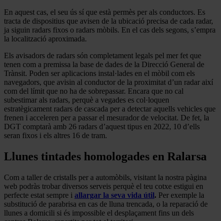
En aquest cas, el seu ús sí que està permès per als conductors. Es
tracta de dispositius que avisen de la ubicació precisa de cada radar,
ja siguin radars fixos o radars mòbils. En el cas dels segons, s’empra
la localització aproximada.
Els avisadors de radars són completament legals pel mer fet que
tenen com a premissa la base de dades de la Direcció General de
Trànsit. Poden ser aplicacions instal·lades en el mòbil com els
navegadors, que avisin al conductor de la proximitat d’un radar així
com del límit que no ha de sobrepassar. Encara que no cal
subestimar als radars, perquè a vegades es col·loquen
estratègicament radars de cascada per a detectar aquells vehicles que
frenen i acceleren per a passar el mesurador de velocitat. De fet, la
DGT comptarà amb 26 radars d’aquest tipus en 2022, 10 d’ells
seran fixos i els altres 16 de tram.
Llunes tintades homologades en Ralarsa
Com a taller de cristalls per a automòbils, visitant la nostra pàgina
web podràs trobar diversos serveis perquè el teu cotxe estigui en
perfecte estat sempre i
allargar la seva vida útil
.
Per exemple la
substitució de parabrisa en cas de lluna trencada, o la reparació de
llunes a domicili si és impossible el desplaçament fins un dels