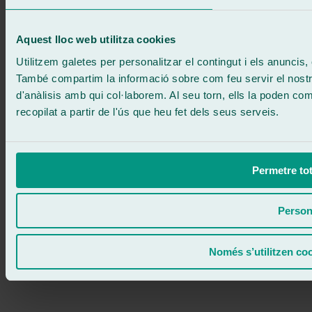
671 015 121
Escriu-nos
900 333 733
Aquest lloc web utilitza cookies
ATENCIÓ 24/7
Contacta'ns
Utilitzem galetes per personalitzar el contingut i els anuncis, o
També compartim la informació sobre com feu servir el nostre 
d'anàlisis amb qui col·laborem. Al seu torn, ells la poden c
recopilat a partir de l'ús que heu fet dels seus serveis.
Permetre tot
Person
Només s’utilitzen co