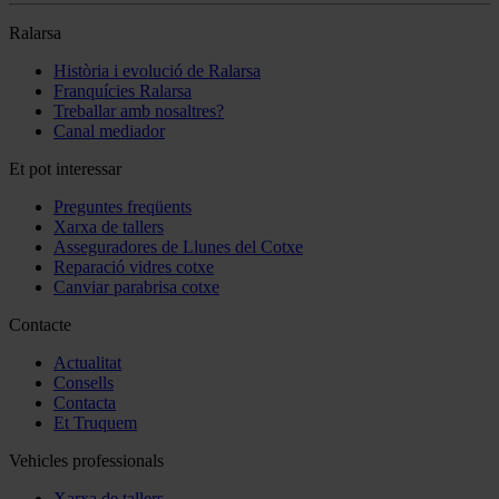
Ralarsa
Història i evolució de Ralarsa
Franquícies Ralarsa
Treballar amb nosaltres?
Canal mediador
Et pot interessar
Preguntes freqüents
Xarxa de tallers
Asseguradores de Llunes del Cotxe
Reparació vidres cotxe
Canviar parabrisa cotxe
Contacte
Actualitat
Consells
Contacta
Et Truquem
Vehicles professionals
Xarxa de tallers