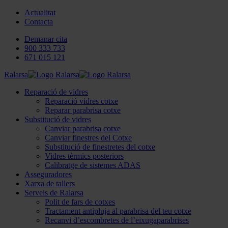
Actualitat
Contacta
Demanar cita
900 333 733
671 015 121
Ralarsa
Reparació de vidres
Reparació vidres cotxe
Reparar parabrisa cotxe
Substitució de vidres
Canviar parabrisa cotxe
Canviar finestres del Cotxe
Substitució de finestretes del cotxe
Vidres tèrmics posteriors
Calibratge de sistemes ADAS
Asseguradores
Xarxa de tallers
Serveis de Ralarsa
Polit de fars de cotxes
Tractament antipluja al parabrisa del teu cotxe
Recanvi d’escombretes de l’eixugaparabrises