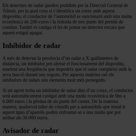
Els detectors de radar queden prohibits per la Direcció General de
Trànsit, per la qual cosa si s’identifica un cotxe amb aquest
dispositiu, el conductor de l’automòbil se sancionarà amb una multa
econòmica de 200 euros i la retirada de tres punts del permís de
conduir. També es castiga el fet de portar un detector encara que
aquest estigui apagat.
Inhibidor de radar
A més de detectar la presència d’un radar a X quilòmetres de
distància, un inhibidor pot alterar el funcionament del dispositiu,
emetent una freqüència que impedeix que el radar compleixi amb la
seva funció durant uns segons. Per aquesta mateixa raó els
inhibidors de radars són elements molt més perseguits.
Si un agent troba un inhibidor de radar dins d’un cotxe, el conductor
serà automàticament castigat amb una multa econòmica de fins a
6.000 euros i la pèrdua de sis punts del carnet. De la mateixa
manera, qualsevol taller de cristalls per a automòbils que instal·li
aquest tipus d’aparells poden enfrontar-se a una multa que pot
arribar als 30.000 euros.
Avisador de radar