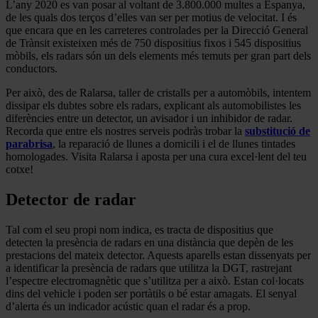
L’any 2020 es van posar al voltant de 3.800.000 multes a Espanya,
de les quals dos terços d’elles van ser per motius de velocitat. I és
que encara que en les carreteres controlades per la Direcció General
de Trànsit existeixen més de 750 dispositius fixos i 545 dispositius
mòbils, els radars són un dels elements més temuts per gran part dels
conductors.
Per això, des de Ralarsa, taller de cristalls per a automòbils, intentem
dissipar els dubtes sobre els radars, explicant als automobilistes les
diferències entre un detector, un avisador i un inhibidor de radar.
Recorda que entre els nostres serveis podràs trobar la
substitució de
parabrisa
, la reparació de llunes a domicili i el de llunes tintades
homologades. Visita Ralarsa i aposta per una cura excel·lent del teu
cotxe!
Detector de radar
Tal com el seu propi nom indica, es tracta de dispositius que
detecten la presència de radars en una distància que depèn de les
prestacions del mateix detector. Aquests aparells estan dissenyats per
a identificar la presència de radars que utilitza la DGT, rastrejant
l’espectre electromagnètic que s’utilitza per a això. Estan col·locats
dins del vehicle i poden ser portàtils o bé estar amagats. El senyal
d’alerta és un indicador acústic quan el radar és a prop.