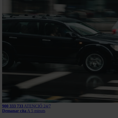
900 333 733
ATENCIÓ 24/7
Demanar cita
A 5 minuts