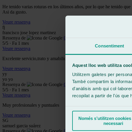
He tenido varias roturas en los últimos años, por lo que he tenido q
Asi da gusto.
Veure ressenya
fj
francisco jose lopez martinez
Ressenya de
Google
5
/5
·
Fa 1 mes
Consentiment
Veure ressenya
Excelente servicio,trato y amabilidad de 10
Aquest lloc web utilitza coo
Veure ressenya
yy
Utilitzem galetes per personali
yo yo
També compartim la informació
Ressenya de
Google
d'anàlisis amb qui col·labore
5
/5
·
Fa 1 mes
Veure ressenya
recopilat a partir de l'ús que
Muy profesionales y puntuales
Veure ressenya
Només s’utilitzen cookies
SG
necessari
samuel garcia suárez
Ressenya de
Google