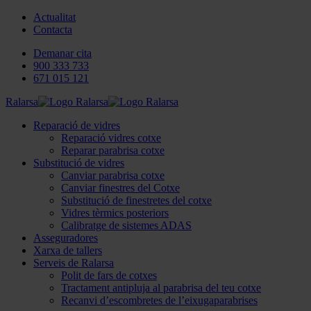
Actualitat
Contacta
Demanar cita
900 333 733
671 015 121
Ralarsa
Reparació de vidres
Reparació vidres cotxe
Reparar parabrisa cotxe
Substitució de vidres
Canviar parabrisa cotxe
Canviar finestres del Cotxe
Substitució de finestretes del cotxe
Vidres tèrmics posteriors
Calibratge de sistemes ADAS
Asseguradores
Xarxa de tallers
Serveis de Ralarsa
Polit de fars de cotxes
Tractament antipluja al parabrisa del teu cotxe
Recanvi d’escombretes de l’eixugaparabrises