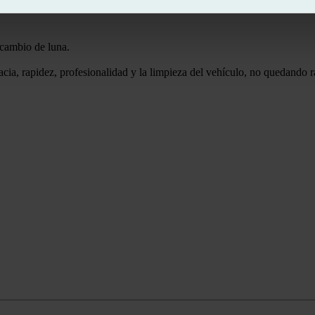
 cambio de luna.
ficacia, rapidez, profesionalidad y la limpieza del vehículo, no quedand