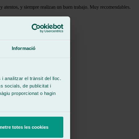
 y atentos, y siempre realizan un buen trabajo. Muy recomendables.
Informació
 analitzar el trànsit del lloc.
socials, de publicitat i
hàgiu proporcionat o hagin
etre totes les cookies