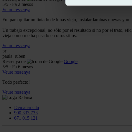
5
/5
·
Fa 2 mesos
Veure ressenya
Fui para quitar un tintado de lunas viejo, instalar láminas nuevas y un
Un trabajo excepcional, no sólo por el resultado si no por el trato, e
vieja como me ha pasado en otros sitios.
Veure ressenya
pr
paula. ruben
Ressenya de
Google
5
/5
·
Fa 6 mesos
Veure ressenya
Todo perfecto!
Veure ressenya
Demanar cita
900 333 733
671 015 121