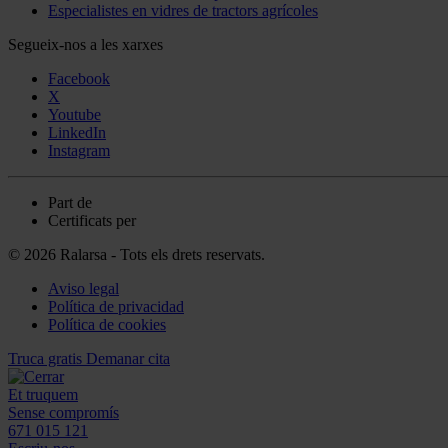
Especialistes en vidres de tractors agrícoles
Segueix-nos a les xarxes
Facebook
X
Youtube
LinkedIn
Instagram
Part de
Certificats per
© 2026 Ralarsa - Tots els drets reservats.
Aviso legal
Política de privacidad
Política de cookies
Truca gratis
Demanar cita
Et truquem
Sense compromís
671 015 121