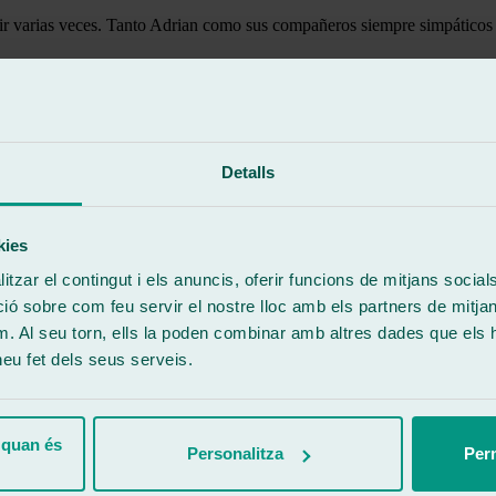
ue ir varias veces. Tanto Adrian como sus compañeros siempre simpáticos
Detalls
kies
tzar el contingut i els anuncis, oferir funcions de mitjans socials i
 sobre com feu servir el nostre lloc amb els partners de mitjans 
m. Al seu torn, ells la poden combinar amb altres dades que els 
 heu fet dels seus serveis.
 quan és
Personalitza
Perm