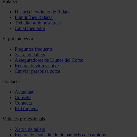
Ralarsa
Història i evolució de Ralarsa
Franquícies Ralarsa
Treballar amb nosaltres?
Canal mediador
Et pot interessar
Preguntes freqüents
Xarxa de tallers
Asseguradores de Llunes del Cotxe
Reparació vidres cotxe
Canviar parabrisa cotxe
Contacte
Actualitat
Consells
Contacta
Et Truquem
Vehicles professionals
Xarxa de tallers
Reparació i substitució de parabrisa de camions