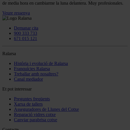
de media hora en cambiarme la luna delantera. Muy profesionales.
Veure ressenya
Demanar cita
900 333 733
671 015 121
Ralarsa
Història i evolució de Ralarsa
Franquícies Ralarsa
Treballar amb nosaltres?
Canal mediador
Et pot interessar
Preguntes freqüents
Xarxa de tallers
Asseguradores de Llunes del Cotxe
Reparació vidres cotxe
Canviar parabrisa cotxe
Contacte