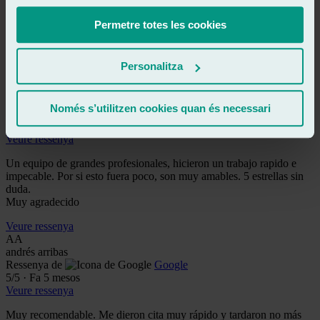
Unos auténticos profesionales!
Rápidos y eficientes!
Permetre totes les cookies
Un gusto tratar con personas así!
Recomiendo al 100%
Personalitza
Veure ressenya
AR
alberto ruiz
Només s’utilitzen cookies quan és necessari
Ressenya de
Google
5
/5
·
Fa 4 mesos
Veure ressenya
Un equipo de grandes profesionales, hicieron un trabajo rapido e
impecable. Por si esto fuera poco, son muy amables. 5 estrellas sin
duda.
Muy agradecido
Veure ressenya
AA
andrés arribas
Ressenya de
Google
5
/5
·
Fa 5 mesos
Veure ressenya
Muy recomendable. Me dieron cita muy rápido y tardaron no más