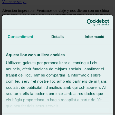
Veure ressenya
Atención impecable. Veníamos de viaje y nos dieron con un china
en la luna. Nos dieron cita y nos atendieron incluso antes de tiempo.
Muy amables, rápidos y eficientes.
Muy recomendable.
Veure ressenya
Consentiment
Detalls
Informació
JJ
jairo josé martín cabello
Ressenya de
Google
5
/5
·
Fa 4 mesos
Aquest lloc web utilitza cookies
Veure ressenya
Utilitzem galetes per personalitzar el contingut i els
Unos profesionales. Me intentaron ayudar en todo momento y
anuncis, oferir funcions de mitjans socials i analitzar el
fueron muy flexibles con el horario, ademas gestionaron todo el
papeleo por mi. Super recomendable tratar con ellos, especialmente
trànsit del lloc. També compartim la informació sobre
Belito. Gracias!
com feu servir el nostre lloc amb els partners de mitjans
Veure ressenya
socials, de publicitat i d'anàlisis amb qui col·laborem. Al
D
seu torn, ells la poden combinar amb altres dades que
dani_can
els hàgiu proporcionat o hagin recopilat a partir de l'ús
Ressenya de
Google
5
/5
·
Fa 4 mesos
que heu fet dels seus serveis.
Veure ressenya