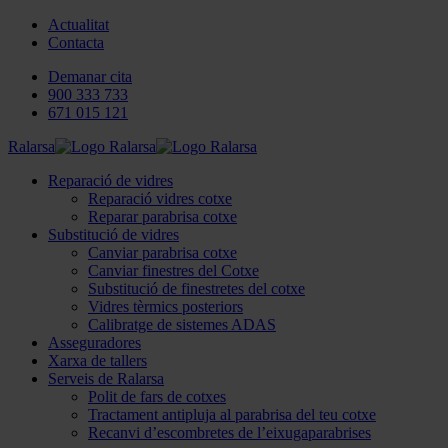
Actualitat
Contacta
Demanar cita
900 333 733
671 015 121
Ralarsa
Reparació de vidres
Reparació vidres cotxe
Reparar parabrisa cotxe
Substitució de vidres
Canviar parabrisa cotxe
Canviar finestres del Cotxe
Substitució de finestretes del cotxe
Vidres tèrmics posteriors
Calibratge de sistemes ADAS
Asseguradores
Xarxa de tallers
Serveis de Ralarsa
Polit de fars de cotxes
Tractament antipluja al parabrisa del teu cotxe
Recanvi d’escombretes de l’eixugaparabrises