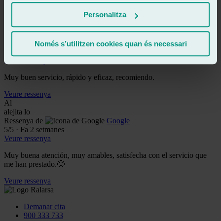
Personalitza
Veure ressenya
KH
kevin hernandez
Ressenya de
Google
Només s’utilitzen cookies quan és necessari
5
/5
·
Fa 2 setmanes
Veure ressenya
Muy buen servicio, rápido y eficaz, recomiendo.
Veure ressenya
Al
alejita lo
Ressenya de
Google
5
/5
·
Fa 2 setmanes
Veure ressenya
Muy buena atención, muy amables, satisfecha con el servicio que
me han prestado.🙂
Veure ressenya
Demanar cita
900 333 733