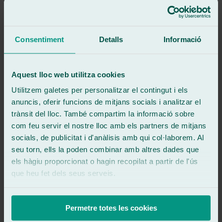
Veure ressenya
Ha sido un servicio excepcional, profesional rápido y además una
atención fantástica
Volveré y los recomendaré
Consentiment
Detalls
Informació
Muchas gracias
Fdo
Elena AP
Aquest lloc web utilitza cookies
Veure ressenya
Utilitzem galetes per personalitzar el contingut i els
YS
yonathan santana
anuncis, oferir funcions de mitjans socials i analitzar el
Ressenya de
Google
trànsit del lloc. També compartim la informació sobre
5
/5
·
Fa 1 setmana
com feu servir el nostre lloc amb els partners de mitjans
Veure ressenya
socials, de publicitat i d'anàlisis amb qui col·laborem. Al
Buen servicio y muy amables, un saludo a Borja y kevin.
seu torn, ells la poden combinar amb altres dades que
Veure ressenya
els hàgiu proporcionat o hagin recopilat a partir de l'ús
AM
que heu fet dels seus serveis.
ainara medina
Ressenya de
Google
5
/5
·
Fa 1 setmana
Veure ressenya
Permetre totes les cookies
Buen servicio?