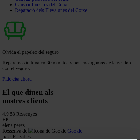
Canviar finestres del Cotxe
Reparació dels Elevalunes del Cotxe
Olvida el papeleo del seguro
Reparamos tu luna en 30 minutos y nos encargamos de la gestión
con el seguro.
Pide cita ahora
El que diuen als
nostres clients
4.9
58 Ressenyes
EP
elena perez
Ressenya de
Google
5
/5
·
Fa 3 dies