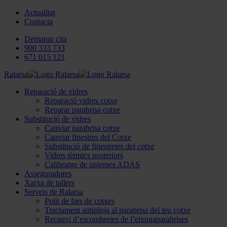
Actualitat
Contacta
Demanar cita
900 333 733
671 015 121
Ralarsa
Reparació de vidres
Reparació vidres cotxe
Reparar parabrisa cotxe
Substitució de vidres
Canviar parabrisa cotxe
Canviar finestres del Cotxe
Substitució de finestretes del cotxe
Vidres tèrmics posteriors
Calibratge de sistemes ADAS
Asseguradores
Xarxa de tallers
Serveis de Ralarsa
Polit de fars de cotxes
Tractament antipluja al parabrisa del teu cotxe
Recanvi d’escombretes de l’eixugaparabrises