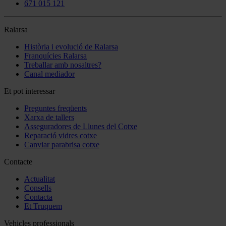
671 015 121
Ralarsa
Història i evolució de Ralarsa
Franquícies Ralarsa
Treballar amb nosaltres?
Canal mediador
Et pot interessar
Preguntes freqüents
Xarxa de tallers
Asseguradores de Llunes del Cotxe
Reparació vidres cotxe
Canviar parabrisa cotxe
Contacte
Actualitat
Consells
Contacta
Et Truquem
Vehicles professionals