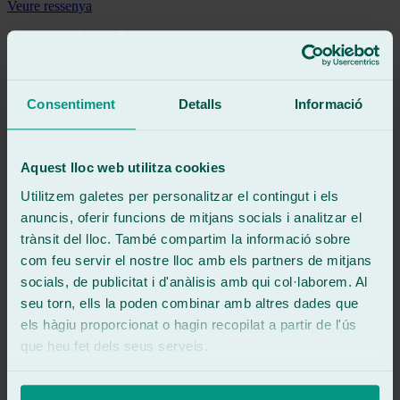
Veure ressenya
服务很好，我很满意！
Veure ressenya
Dm
david mr
Consentiment
Detalls
Informació
Ressenya de
Google
5
/5
·
Fa 2 mesos
Veure ressenya
Aquest lloc web utilitza cookies
Un trato de lujo por parte de Ariel. Rápido , eficiente y todo
perfecto. En menos de media hora tenía la luna cambiada y listo para
Utilitzem galetes per personalitzar el contingut i els
seguir con mi jornada. Todo fueron facilidades, grandes
anuncis, oferir funcions de mitjans socials i analitzar el
profesionales.
trànsit del lloc. També compartim la informació sobre
Veure ressenya
com feu servir el nostre lloc amb els partners de mitjans
R
socials, de publicitat i d'anàlisis amb qui col·laborem. Al
rcj
seu torn, ells la poden combinar amb altres dades que
Ressenya de
Google
5
/5
·
Fa 6 mesos
els hàgiu proporcionat o hagin recopilat a partir de l'ús
Veure ressenya
que heu fet dels seus serveis.
Excelente. Cristal nuevo súper rápido!
Muy amables desde el principio, trabajadores y agradables.