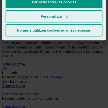
Muy recomendable
Permetre totes les cookies
Veure ressenya
JL
Personalitza
jam louvier
Ressenya de
Google
5
/5
·
Fa 6 mesos
Veure ressenya
Només s’utilitzen cookies quan és necessari
Un autentico acierto. El cambio de luna ha sido supersencillo. Ellos
se encargan de todo facilitándote toda la gestión. Muy profesionales,
amables y puntuales. Rafa, la persona que me ha atendido, las dos
veces que he pasado por Ralarsa, me ha dado todas las facilidades.
Gracias.
Veure ressenya
JM
jaume mir
Ressenya de
Google
5
/5
·
Fa 6 mesos
Veure ressenya
Auténticos profesionales.
Recomendable. Serios y competentes
Veure ressenya