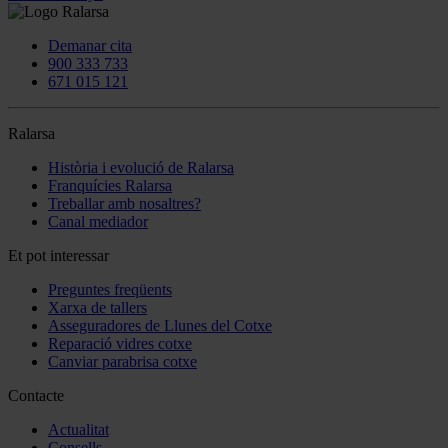
Demanar cita
900 333 733
671 015 121
Ralarsa
Història i evolució de Ralarsa
Franquícies Ralarsa
Treballar amb nosaltres?
Canal mediador
Et pot interessar
Preguntes freqüents
Xarxa de tallers
Asseguradores de Llunes del Cotxe
Reparació vidres cotxe
Canviar parabrisa cotxe
Contacte
Actualitat
Consells