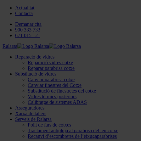
Actualitat
Contacta
Demanar cita
900 333 733
671 015 121
Ralarsa
Reparació de vidres
Reparació vidres cotxe
Reparar parabrisa cotxe
Substitució de vidres
Canviar parabrisa cotxe
Canviar finestres del Cotxe
Substitució de finestretes del cotxe
Vidres tèrmics posteriors
Calibratge de sistemes ADAS
Asseguradores
Xarxa de tallers
Serveis de Ralarsa
Polit de fars de cotxes
Tractament antipluja al parabrisa del teu cotxe
Recanvi d’escombretes de l’eixugaparabrises