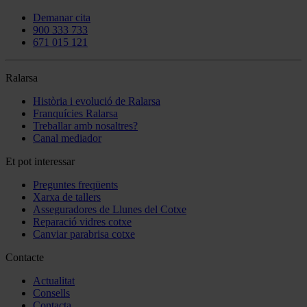
Demanar cita
900 333 733
671 015 121
Ralarsa
Història i evolució de Ralarsa
Franquícies Ralarsa
Treballar amb nosaltres?
Canal mediador
Et pot interessar
Preguntes freqüents
Xarxa de tallers
Asseguradores de Llunes del Cotxe
Reparació vidres cotxe
Canviar parabrisa cotxe
Contacte
Actualitat
Consells
Contacta