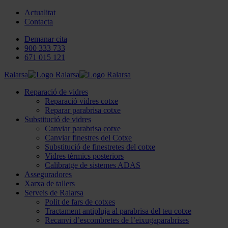
Actualitat
Contacta
Demanar cita
900 333 733
671 015 121
Ralarsa
Reparació de vidres
Reparació vidres cotxe
Reparar parabrisa cotxe
Substitució de vidres
Canviar parabrisa cotxe
Canviar finestres del Cotxe
Substitució de finestretes del cotxe
Vidres tèrmics posteriors
Calibratge de sistemes ADAS
Asseguradores
Xarxa de tallers
Serveis de Ralarsa
Polit de fars de cotxes
Tractament antipluja al parabrisa del teu cotxe
Recanvi d’escombretes de l’eixugaparabrises