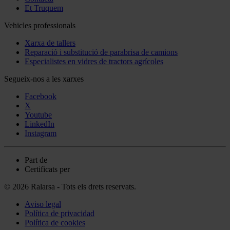
Et Truquem
Vehicles professionals
Xarxa de tallers
Reparació i substitució de parabrisa de camions
Especialistes en vidres de tractors agrícoles
Segueix-nos a les xarxes
Facebook
X
Youtube
LinkedIn
Instagram
Part de
Certificats per
© 2026 Ralarsa - Tots els drets reservats.
Aviso legal
Política de privacidad
Política de cookies