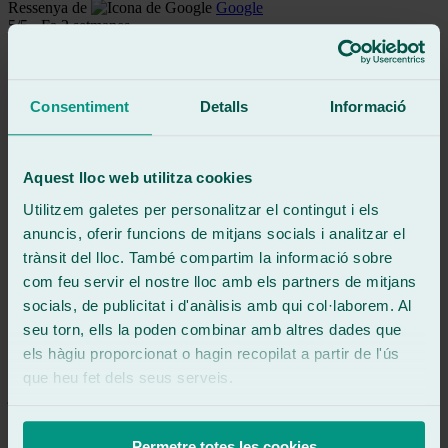
Ressenya de
Google
5
/5
·
Fa 2 setmanes
Veure ressenya
Un trabajo impecable y súper rápido, además de un trato muy
atento.
Consentiment
Detalls
Informació
No puedo mas que recomendar este taller!
Gracias
Recomiendo
Aquest lloc web utilitza cookies
Veure ressenya
Utilitzem galetes per personalitzar el contingut i els
NC
anuncis, oferir funcions de mitjans socials i analitzar el
nacho castella casas
Ressenya de
Google
trànsit del lloc. També compartim la informació sobre
5
/5
·
Fa 1 mes
com feu servir el nostre lloc amb els partners de mitjans
Veure ressenya
socials, de publicitat i d'anàlisis amb qui col·laborem. Al
Me ha atendido Javi ! Servicio top ! Coche reparado en horas !
seu torn, ells la poden combinar amb altres dades que
els hàgiu proporcionat o hagin recopilat a partir de l'ús
Veure ressenya
JR
que heu fet dels seus serveis.
javi rojo
Ressenya de
Google
5
/5
·
Fa 2 mesos
Permetre totes les cookies