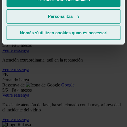
Veure ressenya
Excelente trato y servicio 100x100 profesional como los de antes lo
recomiendo pará todos los que quieran reparar su luna.
Personalitza
Veure ressenya
DJ
Només s’utilitzen cookies quan és necessari
david jarque salas
Ressenya de
Google
5
/5
·
Fa 3 mesos
Veure ressenya
Atención extraordinaria, ágil en la reparación
Veure ressenya
FB
fernando barea
Ressenya de
Google
5
/5
·
Fa 4 mesos
Veure ressenya
Excelente atención de Javi, ha solucionado con la mayor brevedad
el incidente del vidrio
Veure ressenya