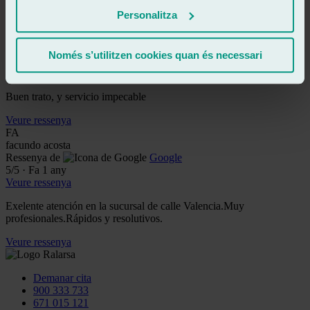
Veure ressenya
Personalitza
MJ
maria josé lópez
Ressenya de
Google
Només s’utilitzen cookies quan és necessari
5
/5
·
Fa 1 any
Veure ressenya
Buen trato, y servicio impecable
Veure ressenya
FA
facundo acosta
Ressenya de
Google
5
/5
·
Fa 1 any
Veure ressenya
Exelente atención en la sucursal de calle Valencia.Muy
profesionales.Rápidos y resolutivos.
Veure ressenya
Demanar cita
900 333 733
671 015 121