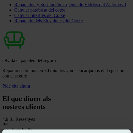
Reparación y Sustitución Urgente de Vidrios del Automóvil
Canviar parabrisa del cotxe
Canviar finestres del Cotxe
Reparació dels Elevalunes del Cotxe
Olvida el papeleo del seguro
Reparamos tu luna en 30 minutos y nos encargamos de la gestión
con el seguro.
Pide cita ahora
El que diuen als
nostres clients
4.9
81 Ressenyes
PF
pere forés badia