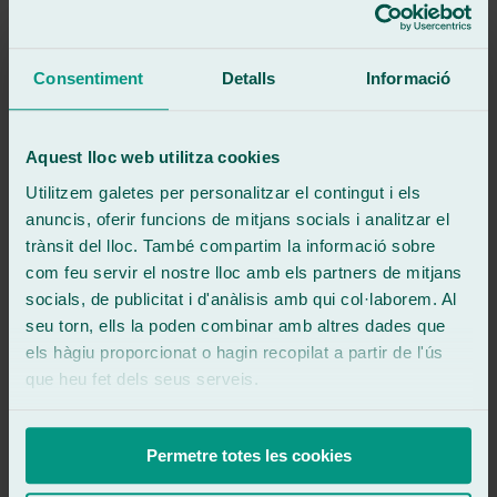
Ressenya de
Google
5
/5
·
Fa 2 setmanes
Veure ressenya
Consentiment
Detalls
Informació
Excel·lent tracte i servei. Canvi d'un parabrises d'un dia per l'altre.
Veure ressenya
AR
Aquest lloc web utilitza cookies
antonio rodriguez pradas
Ressenya de
Google
Utilitzem galetes per personalitzar el contingut i els
5
/5
·
Fa 2 setmanes
anuncis, oferir funcions de mitjans socials i analitzar el
Veure ressenya
trànsit del lloc. També compartim la informació sobre
Buen servicio!
com feu servir el nostre lloc amb els partners de mitjans
Muy atentos!
socials, de publicitat i d'anàlisis amb qui col·laborem. Al
Buena atención por parte de Felipe
seu torn, ells la poden combinar amb altres dades que
Veure ressenya
els hàgiu proporcionat o hagin recopilat a partir de l'ús
MR
mireia ridaura
que heu fet dels seus serveis.
Ressenya de
Google
5
/5
·
Fa 2 mesos
Veure ressenya
Permetre totes les cookies
Todo perfecto !!!!