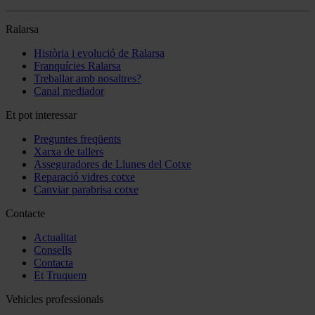
Ralarsa
Història i evolució de Ralarsa
Franquícies Ralarsa
Treballar amb nosaltres?
Canal mediador
Et pot interessar
Preguntes freqüents
Xarxa de tallers
Asseguradores de Llunes del Cotxe
Reparació vidres cotxe
Canviar parabrisa cotxe
Contacte
Actualitat
Consells
Contacta
Et Truquem
Vehicles professionals