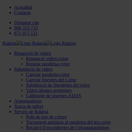
Actualitat
Contacta
Demanar cita
900 333 733
671 015 121
Ralarsa
Reparació de vidres
Reparació vidres cotxe
Reparar parabrisa cotxe
Substitució de vidres
Canviar parabrisa cotxe
Canviar finestres del Cotxe
Substitució de finestretes del cotxe
Vidres tèrmics posteriors
Calibratge de sistemes ADAS
Asseguradores
Xarxa de tallers
Serveis de Ralarsa
Polit de fars de cotxes
Tractament antipluja al parabrisa del teu cotxe
Recanvi d’escombretes de l’eixugaparabrises