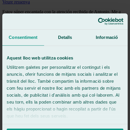
Veure ressenya
Estoy súper encantada con la atención recibida de Antonio. Me a
ayudado un montón ya que me tenían que haber reparado el cristal
el viernes día 19 de junio y no me quisieron atender... Pero llegó él
de sus vacaciones y me salvo 🙏 es muy buena persona, agradable y
un amor de chico ❤️se merece todas las estrellas
Consentiment
Detalls
Informació
Veure ressenya
dl
daniel l
Aquest lloc web utilitza cookies
Ressenya de
Google
5
/5
·
Fa 2 mesos
Utilitzem galetes per personalitzar el contingut i els
Veure ressenya
anuncis, oferir funcions de mitjans socials i analitzar el
Cambiaron el parabrisas y la ventana del conductor en tiempo record
trànsit del lloc. També compartim la informació sobre
.el chico muy amable y atento .para mí mi taller de cristales para
com feu servir el nostre lloc amb els partners de mitjans
siempre .muy recomendable
socials, de publicitat i d'anàlisis amb qui col·laborem. Al
Veure ressenya
seu torn, ells la poden combinar amb altres dades que
DT
els hàgiu proporcionat o hagin recopilat a partir de l'ús
daniel tejera
que heu fet dels seus serveis.
Ressenya de
Google
5
/5
·
Fa 4 mesos
Veure ressenya