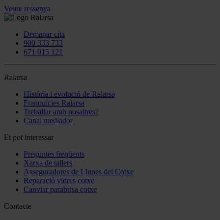
Veure ressenya
Demanar cita
900 333 733
671 015 121
Ralarsa
Història i evolució de Ralarsa
Franquícies Ralarsa
Treballar amb nosaltres?
Canal mediador
Et pot interessar
Preguntes freqüents
Xarxa de tallers
Asseguradores de Llunes del Cotxe
Reparació vidres cotxe
Canviar parabrisa cotxe
Contacte