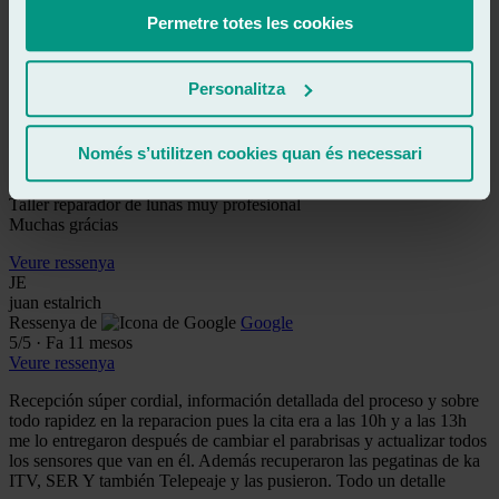
Permetre totes les cookies
Muy buen servicio y muy rápido.
Veure ressenya
OM
Personalitza
oscar muñoz gilart
Ressenya de
Google
5
/5
·
Fa 8 mesos
Només s’utilitzen cookies quan és necessari
Veure ressenya
Taller reparador de lunas muy profesional
Muchas grácias
Veure ressenya
JE
juan estalrich
Ressenya de
Google
5
/5
·
Fa 11 mesos
Veure ressenya
Recepción súper cordial, información detallada del proceso y sobre
todo rapidez en la reparacion pues la cita era a las 10h y a las 13h
me lo entregaron después de cambiar el parabrisas y actualizar todos
los sensores que van en él. Además recuperaron las pegatinas de ka
ITV, SER Y también Telepeaje y las pusieron. Todo un detalle