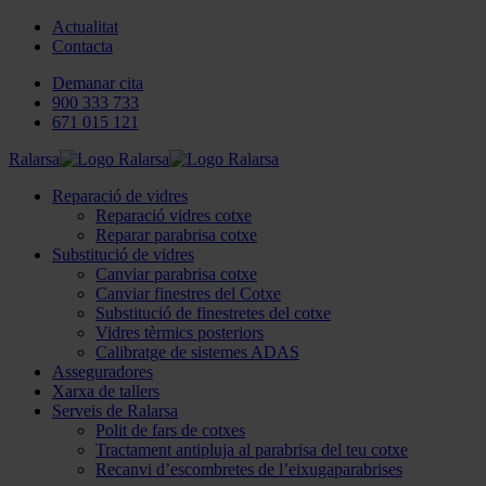
Actualitat
Contacta
Demanar cita
900 333 733
671 015 121
Ralarsa
Reparació de vidres
Reparació vidres cotxe
Reparar parabrisa cotxe
Substitució de vidres
Canviar parabrisa cotxe
Canviar finestres del Cotxe
Substitució de finestretes del cotxe
Vidres tèrmics posteriors
Calibratge de sistemes ADAS
Asseguradores
Xarxa de tallers
Serveis de Ralarsa
Polit de fars de cotxes
Tractament antipluja al parabrisa del teu cotxe
Recanvi d’escombretes de l’eixugaparabrises