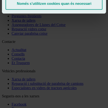
Només s’utilitzen cookies quan és necessari
Et pot interessar
Preguntes freqüents
Xarxa de tallers
Asseguradores de Llunes del Cotxe
Reparació vidres cotxe
Canviar parabrisa cotxe
Contacte
Actualitat
Consells
Contacta
Et Truquem
Vehicles professionals
Xarxa de tallers
Reparació i substitució de parabrisa de camions
Especialistes en vidres de tractors agrícoles
Segueix-nos a les xarxes
Facebook