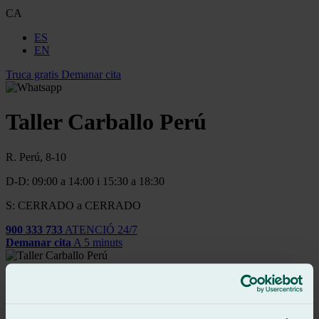
CA
ES
EN
Truca gratis
Demanar cita
Taller Carballo Perú
R. Perú, 8-10
D-D: 09:00 a 14:00 i 15:30 a 18:30
S: CERRADO a CERRADO
900 333 733
ATENCIÓ 24/7
Demanar cita
A 5 minuts
Reparación y Sustitución Urgente de Vidrios del Automóvil
Canviar parabrisa del cotxe
Canviar finestres del Cotxe
Reparació dels Elevalunes del Cotxe