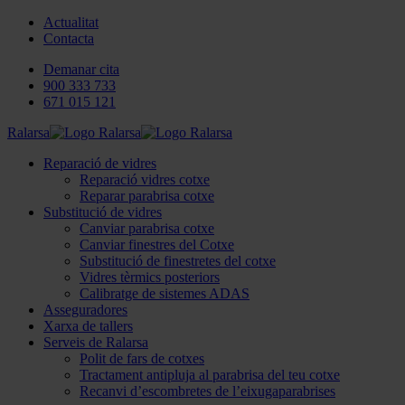
Actualitat
Contacta
Demanar cita
900 333 733
671 015 121
Ralarsa
Reparació de vidres
Reparació vidres cotxe
Reparar parabrisa cotxe
Substitució de vidres
Canviar parabrisa cotxe
Canviar finestres del Cotxe
Substitució de finestretes del cotxe
Vidres tèrmics posteriors
Calibratge de sistemes ADAS
Asseguradores
Xarxa de tallers
Serveis de Ralarsa
Polit de fars de cotxes
Tractament antipluja al parabrisa del teu cotxe
Recanvi d’escombretes de l’eixugaparabrises