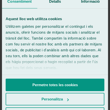
Consentiment
Detalls
Informació
Aquest lloc web utilitza cookies
Utilitzem galetes per personalitzar el contingut i els
anuncis, oferir funcions de mitjans socials i analitzar el
Olvida el papeleo del seguro
trànsit del lloc. També compartim la informació sobre
Reparamos tu luna en 30 minutos y nos encargamos de la gestión
com feu servir el nostre lloc amb els partners de mitjans
con el seguro.
socials, de publicitat i d'anàlisis amb qui col·laborem. Al
Pide cita ahora
seu torn, ells la poden combinar amb altres dades que
els hàgiu proporcionat o hagin recopilat a partir de l'ús
Demanar cita
que heu fet dels seus serveis.
900 333 733
671 015 121
Permetre totes les cookies
Ralarsa
Història i evolució de Ralarsa
Personalitza
Franquícies Ralarsa
Treballar amb nosaltres?
Canal mediador