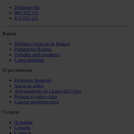
Demanar cita
900 333 733
671 015 121
Ralarsa
Història i evolució de Ralarsa
Franquícies Ralarsa
Treballar amb nosaltres?
Canal mediador
Et pot interessar
Preguntes freqüents
Xarxa de tallers
Asseguradores de Llunes del Cotxe
Reparació vidres cotxe
Canviar parabrisa cotxe
Contacte
Actualitat
Consells
Contacta