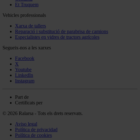
Et Truquem
Vehicles professionals
Xarxa de tallers
Reparació i substitució de parabrisa de camions
Especialistes en vidres de tractors agrícoles
Segueix-nos a les xarxes
Facebook
X
Youtube
LinkedIn
Instagram
Part de
Certificats per
© 2026 Ralarsa - Tots els drets reservats.
Aviso legal
Política de privacidad
Política de cookies