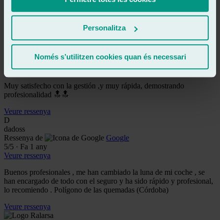
nota nada. Son muy armables,profesionales y eficaces.
Veure ressenya
Personalitza
AR
antonio ruiz reyes
Ressenya de
Google
Només s’utilitzen cookies quan és necessari
5
/5
·
Fa 1 any
Veure ressenya
Muy satisfecho con la gestión ,y muy rápida, demostrando
profesionalidad 🔝🔝
Veure ressenya
D
dadoss
Ressenya de
Google
5
/5
·
Fa 1 any
Veure ressenya
Buenos profesionales , me han cambiado la luna de mi coche , se
han encargado de todo con el seguro y ha sido rápido y profesional,
lo recomiendo . Polígono de las quemadas (Córdoba)
Veure ressenya