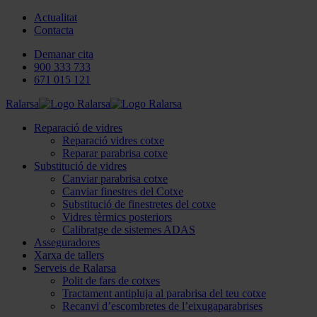
Actualitat
Contacta
Demanar cita
900 333 733
671 015 121
Ralarsa
Reparació de vidres
Reparació vidres cotxe
Reparar parabrisa cotxe
Substitució de vidres
Canviar parabrisa cotxe
Canviar finestres del Cotxe
Substitució de finestretes del cotxe
Vidres tèrmics posteriors
Calibratge de sistemes ADAS
Asseguradores
Xarxa de tallers
Serveis de Ralarsa
Polit de fars de cotxes
Tractament antipluja al parabrisa del teu cotxe
Recanvi d’escombretes de l’eixugaparabrises