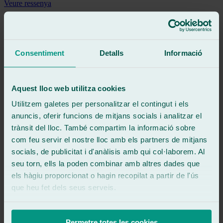
Veure ressenya
Francis y su compañero, dos buenos profesionales que recomiendo:
puntuales, eficaces y cuidadosos al cambiar la luna del parabrisas de
mi coche ¡Muchas Gracias!
Consentiment
Detalls
Informació
Veure ressenya
SR
samuel ruiz morales
Ressenya de
Google
Aquest lloc web utilitza cookies
5
/5
·
Fa 8 mesos
Veure ressenya
Utilitzem galetes per personalitzar el contingut i els
anuncis, oferir funcions de mitjans socials i analitzar el
Muy buen trabajo profesionales de los que ya no quedan
El coche parece otro y no tiene ningún fallo
trànsit del lloc. També compartim la informació sobre
Buen trato en todo momento eficacia y rapidez
com feu servir el nostre lloc amb els partners de mitjans
socials, de publicitat i d'anàlisis amb qui col·laborem. Al
Veure ressenya
seu torn, ells la poden combinar amb altres dades que
MC
els hàgiu proporcionat o hagin recopilat a partir de l'ús
marcos calvo casal
Ressenya de
Google
que heu fet dels seus serveis.
5
/5
·
Fa 11 mesos
Veure ressenya
Me han reparado un chinazo en la luna delantera del coche., no se
Permetre totes les cookies