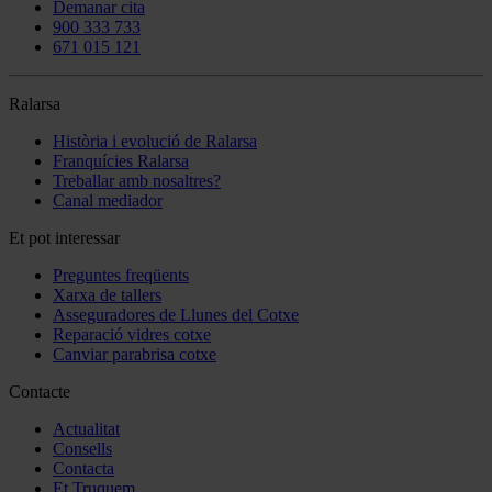
Demanar cita
900 333 733
671 015 121
Ralarsa
Història i evolució de Ralarsa
Franquícies Ralarsa
Treballar amb nosaltres?
Canal mediador
Et pot interessar
Preguntes freqüents
Xarxa de tallers
Asseguradores de Llunes del Cotxe
Reparació vidres cotxe
Canviar parabrisa cotxe
Contacte
Actualitat
Consells
Contacta
Et Truquem