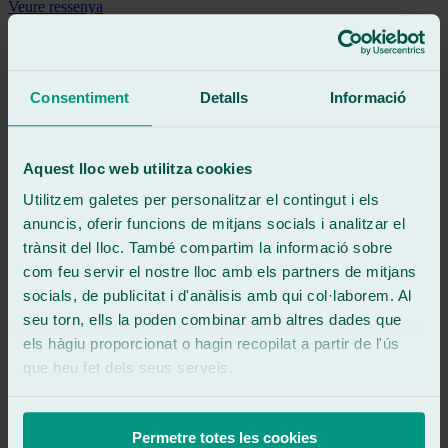
Veure ressenya
Nose el porque de las malas reseñas que tiene yo hoy llevé el coche
de empresa me cambió la luna delantera me hizo la calibración de
las cámaras en 1 hora y 15 minutos un trabajo impecable el técnico
super amable y competente un trabajo de 10
Consentiment
Detalls
Informació
Veure ressenya
RM
rosa maria marin alcayada
Aquest lloc web utilitza cookies
Ressenya de
Google
Utilitzem galetes per personalitzar el contingut i els
5
/5
·
Fa 7 mesos
Veure ressenya
anuncis, oferir funcions de mitjans socials i analitzar el
trànsit del lloc. També compartim la informació sobre
Trato excelente y tapidez
com feu servir el nostre lloc amb els partners de mitjans
Veure ressenya
socials, de publicitat i d'anàlisis amb qui col·laborem. Al
FC
seu torn, ells la poden combinar amb altres dades que
fran ceballos
Ressenya de
Google
els hàgiu proporcionat o hagin recopilat a partir de l'ús
5
/5
·
Fa 8 mesos
que heu fet dels seus serveis.
Veure ressenya
El miércoles lleve mi furgoneta y al día siguiente ya estaba el cristal
puesto me an arreglado hasta una fuga de agua que tenía son
Permetre totes les cookies
geniales. La atención y todo en general por cierto el cristal es de