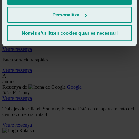
gran calidad vamos que se nota la calidad del cristal .LOS
RECOMIENDO 100%100.Gracias
Personalitza
Veure ressenya
Ea
el aceitero
Només s’utilitzen cookies quan és necessari
Ressenya de
Google
5
/5
·
Fa 3 anys
Veure ressenya
Buen servicio y rapidez
Veure ressenya
A
andres
Ressenya de
Google
5
/5
·
Fa 1 any
Veure ressenya
Trabajos de calidad. Son muy buenos. Están en el aparcamiento del
centro comercial ruta 4
Veure ressenya