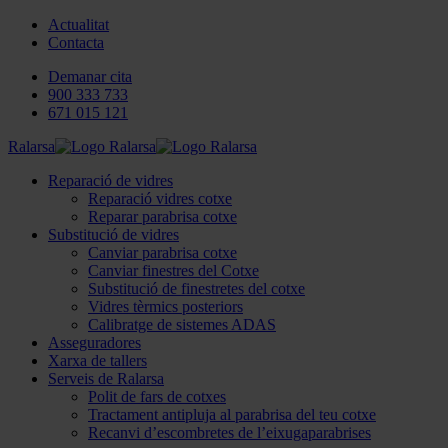
Actualitat
Contacta
Demanar cita
900 333 733
671 015 121
Ralarsa
Reparació de vidres
Reparació vidres cotxe
Reparar parabrisa cotxe
Substitució de vidres
Canviar parabrisa cotxe
Canviar finestres del Cotxe
Substitució de finestretes del cotxe
Vidres tèrmics posteriors
Calibratge de sistemes ADAS
Asseguradores
Xarxa de tallers
Serveis de Ralarsa
Polit de fars de cotxes
Tractament antipluja al parabrisa del teu cotxe
Recanvi d’escombretes de l’eixugaparabrises