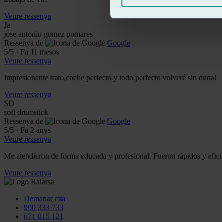
Veure ressenya
Ja
jose antonio gomez pomares
Ressenya de
Google
5
/5
·
Fa 11 mesos
Veure ressenya
Impresionante trato,coche perfecto y todo perfecto volveré sin duda!
Veure ressenya
SD
sofi drumstick
Ressenya de
Google
5
/5
·
Fa 2 anys
Veure ressenya
Me atendieron de forma educada y profesional. Fueron rápidos y efici
Veure ressenya
Demanar cita
900 333 733
671 015 121