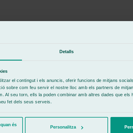
Detalls
kies
tzar el contingut i els anuncis, oferir funcions de mitjans socials i
 sobre com feu servir el nostre lloc amb els partners de mitjans 
m. Al seu torn, ells la poden combinar amb altres dades que els 
 heu fet dels seus serveis.
El Ejido. Tenía que sustituir la luna delantera de mi coche y no pude qu
an amabilidad y me explicaron todo el proceso con claridad. El trabajo
i coche como nuevo.
 quan és
Personalitza
Perm
 de confianza, recomiendo este taller sin dudarlo. Un