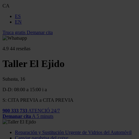
CA
ES
EN
Truca gratis
Demanar cita
4.9
44 reseñas
Taller El Ejido
Subasta, 16
D-D: 08:00 a 15:00 i a
S: CITA PREVIA a CITA PREVIA
900 333 733
ATENCIÓ 24/7
Demanar cita
A 5 minuts
Reparación y Sustitución Urgente de Vidrios del Automóvil
Canviar parabrisa del cotxe