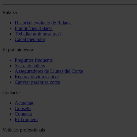
Ralarsa
Història i evolució de Ralarsa
Franquícies Ralarsa
Treballar amb nosaltres?
Canal mediador
Et pot interessar
Preguntes freqüents
Xarxa de tallers
Asseguradores de Llunes del Cotxe
Reparació vidres cotxe
Canviar parabrisa cotxe
Contacte
Actualitat
Consells
Contacta
Et Truquem
Vehicles professionals