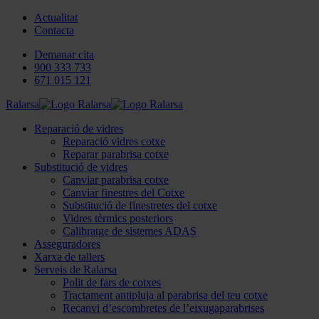
Actualitat
Contacta
Demanar cita
900 333 733
671 015 121
Ralarsa
Reparació de vidres
Reparació vidres cotxe
Reparar parabrisa cotxe
Substitució de vidres
Canviar parabrisa cotxe
Canviar finestres del Cotxe
Substitució de finestretes del cotxe
Vidres tèrmics posteriors
Calibratge de sistemes ADAS
Asseguradores
Xarxa de tallers
Serveis de Ralarsa
Polit de fars de cotxes
Tractament antipluja al parabrisa del teu cotxe
Recanvi d’escombretes de l’eixugaparabrises