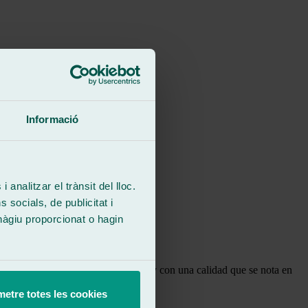
Informació
 analitzar el trànsit del lloc.
socials, de publicitat i
hàgiu proporcionat o hagin
edar más satisfecho.
 se realizó en el tiempo prometido y con una calidad que se nota en
etre totes les cookies