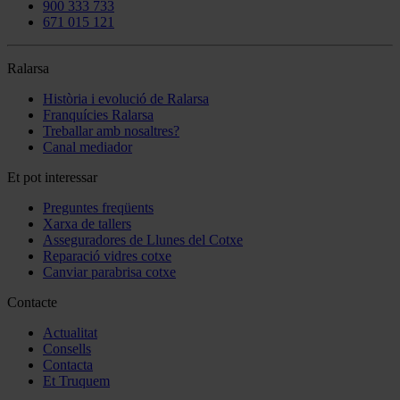
900 333 733
671 015 121
Ralarsa
Història i evolució de Ralarsa
Franquícies Ralarsa
Treballar amb nosaltres?
Canal mediador
Et pot interessar
Preguntes freqüents
Xarxa de tallers
Asseguradores de Llunes del Cotxe
Reparació vidres cotxe
Canviar parabrisa cotxe
Contacte
Actualitat
Consells
Contacta
Et Truquem