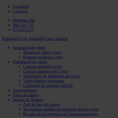
Actualitat
Contacta
Demanar cita
900 333 733
671 015 121
Ralarsa
Reparació de vidres
Reparació vidres cotxe
Reparar parabrisa cotxe
Substitució de vidres
Canviar parabrisa cotxe
Canviar finestres del Cotxe
Substitució de finestretes del cotxe
Vidres tèrmics posteriors
Calibratge de sistemes ADAS
Asseguradores
Xarxa de tallers
Serveis de Ralarsa
Polit de fars de cotxes
Tractament antipluja al parabrisa del teu cotxe
Recanvi d’escombretes de l’eixugaparabrises