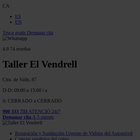
CA
ES
EN
Truca gratis
Demanar cita
4.9
74 reseñas
Taller El Vendrell
Ctra. de Valls, 87
D-D: 09:00 a 15:00 i a
S: CERRADO a CERRADO
900 333 733
ATENCIÓ 24/7
Demanar cita
A 5 minuts
Reparación y Sustitución Urgente de Vidrios del Automóvil
Canviar parabrisa del cotxe