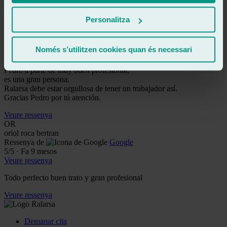
FN
fran navarro mulero
Personalitza
Ressenya de
Google
5
/5
·
Fa 9 mesos
Veure ressenya
Només s’utilitzen cookies quan és necessari
Trabajo rápido y perfecto.
Pedro a parte de muy buen profesional,
es una gran persona.
Ralarsa debe estar orgullosa de tener un trabajador así.
Gracias Pedro por tú atención.
Veure ressenya
OR
oriol roca bertran
Ressenya de
Google
5
/5
·
Fa 9 mesos
Veure ressenya
Todo perfecto buen trato y gran profesional
Veure ressenya
Demanar cita