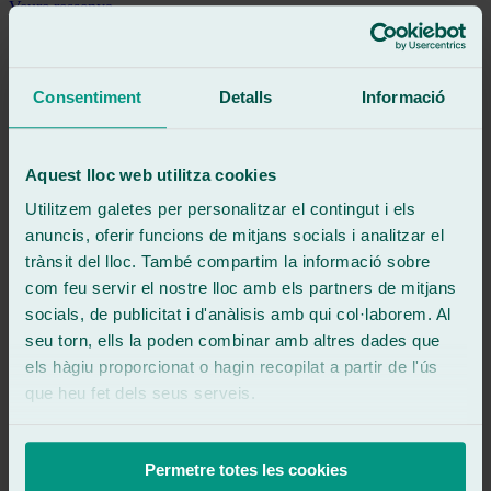
Veure ressenya
Genial el trato de Pedro!
Profesional atento y trabajo impecable . Gracias
Consentiment
Detalls
Informació
Veure ressenya
AV
albert vila
Ressenya de
Google
Aquest lloc web utilitza cookies
5
/5
·
Fa 1 mes
Veure ressenya
Utilitzem galetes per personalitzar el contingut i els
anuncis, oferir funcions de mitjans socials i analitzar el
Atencio perfecte per part del Sr. Pere, en dues hores resolt.
Molt recomanable. Gracies Pere.
trànsit del lloc. També compartim la informació sobre
com feu servir el nostre lloc amb els partners de mitjans
Veure ressenya
pa
socials, de publicitat i d'anàlisis amb qui col·laborem. Al
pedro alvarez
seu torn, ells la poden combinar amb altres dades que
Ressenya de
Google
els hàgiu proporcionat o hagin recopilat a partir de l'ús
5
/5
·
Fa 8 mesos
Veure ressenya
que heu fet dels seus serveis.
Trato excelente y rápido, me atendió Pedro del cual tengo que decir
que es una bellísima persona, atento y muy profesional.
Permetre totes les cookies
Veure ressenya