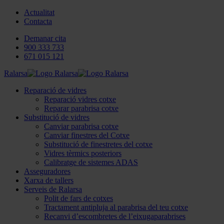
Actualitat
Contacta
Demanar cita
900 333 733
671 015 121
Ralarsa
Reparació de vidres
Reparació vidres cotxe
Reparar parabrisa cotxe
Substitució de vidres
Canviar parabrisa cotxe
Canviar finestres del Cotxe
Substitució de finestretes del cotxe
Vidres tèrmics posteriors
Calibratge de sistemes ADAS
Asseguradores
Xarxa de tallers
Serveis de Ralarsa
Polit de fars de cotxes
Tractament antipluja al parabrisa del teu cotxe
Recanvi d’escombretes de l’eixugaparabrises