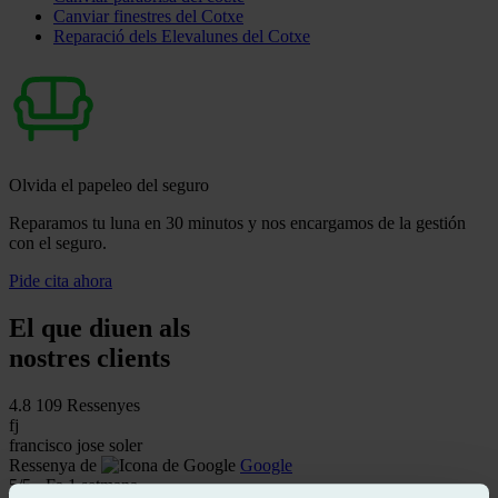
Canviar finestres del Cotxe
Reparació dels Elevalunes del Cotxe
Olvida el papeleo del seguro
Reparamos tu luna en 30 minutos y nos encargamos de la gestión
con el seguro.
Pide cita ahora
El que diuen als
nostres clients
4.8
109 Ressenyes
fj
francisco jose soler
Ressenya de
Google
5
/5
·
Fa 1 setmana