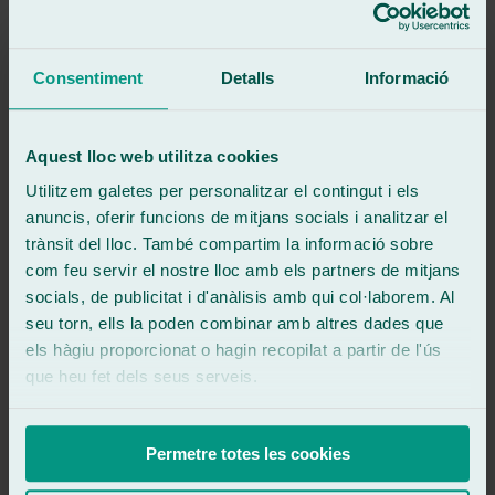
Veure ressenya
Rápidos y serios.
Consentiment
Detalls
Informació
Veure ressenya
fh
fredi herrero
Ressenya de
Google
Aquest lloc web utilitza cookies
5
/5
·
Fa 3 mesos
Veure ressenya
Utilitzem galetes per personalitzar el contingut i els
anuncis, oferir funcions de mitjans socials i analitzar el
no te intentan vender todas las tonterias como en carglas.serios y
formales.
trànsit del lloc. També compartim la informació sobre
com feu servir el nostre lloc amb els partners de mitjans
Veure ressenya
Fj
socials, de publicitat i d'anàlisis amb qui col·laborem. Al
francisco jose solis parrado
seu torn, ells la poden combinar amb altres dades que
Ressenya de
Google
els hàgiu proporcionat o hagin recopilat a partir de l'ús
5
/5
·
Fa 4 mesos
Veure ressenya
que heu fet dels seus serveis.
Muy buen servicio y mejor aún el trato y el trabajo es impecable,
cuidan los coches como si fueran suyos, sin duda alguna si alguien
me pregunta dónde tintar las lunes, este es el lugar indicado
Permetre totes les cookies
Veure ressenya