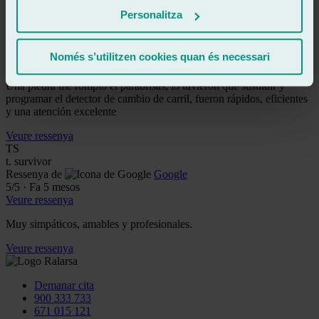
ML
Personalitza
miguel laborda
Ressenya de
Google
4
/5
·
Fa 4 mesos
Només s’utilitzen cookies quan és necessari
Veure ressenya
Una piedra me rompió el parabrisas, lo tuvieron que sustituir y
programar el detector de cambio de carril, fueron rápidos, eficientes
y una atención excelente
Veure ressenya
TS
t. survivor
Ressenya de
Google
5
/5
·
Fa 5 mesos
Veure ressenya
Muy simpáticos, amables y profesionales.
Veure ressenya
Demanar cita
900 333 733
671 015 121