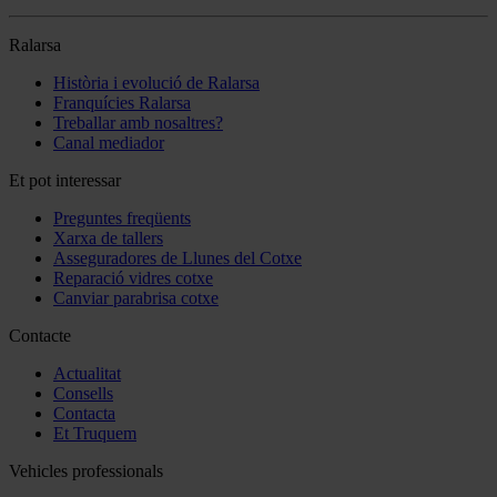
Ralarsa
Història i evolució de Ralarsa
Franquícies Ralarsa
Treballar amb nosaltres?
Canal mediador
Et pot interessar
Preguntes freqüents
Xarxa de tallers
Asseguradores de Llunes del Cotxe
Reparació vidres cotxe
Canviar parabrisa cotxe
Contacte
Actualitat
Consells
Contacta
Et Truquem
Vehicles professionals