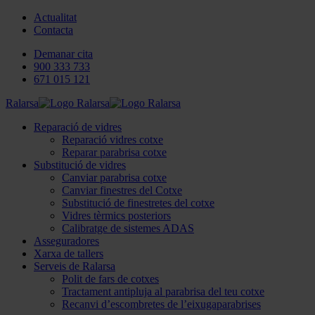
Actualitat
Contacta
Demanar cita
900 333 733
671 015 121
Ralarsa
Reparació de vidres
Reparació vidres cotxe
Reparar parabrisa cotxe
Substitució de vidres
Canviar parabrisa cotxe
Canviar finestres del Cotxe
Substitució de finestretes del cotxe
Vidres tèrmics posteriors
Calibratge de sistemes ADAS
Asseguradores
Xarxa de tallers
Serveis de Ralarsa
Polit de fars de cotxes
Tractament antipluja al parabrisa del teu cotxe
Recanvi d’escombretes de l’eixugaparabrises