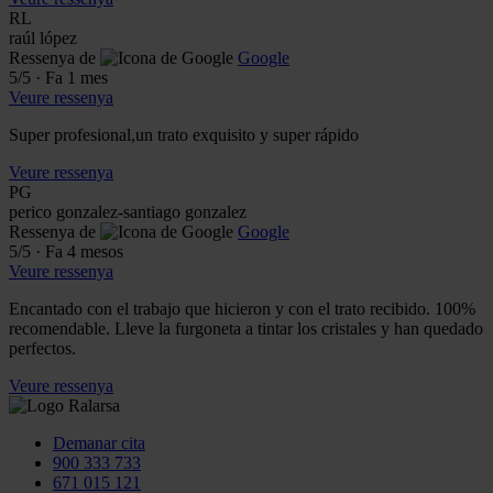
RL
raúl lópez
Ressenya de
Google
5
/5
·
Fa 1 mes
Veure ressenya
Super profesional,un trato exquisito y super rápido
Veure ressenya
PG
perico gonzalez-santiago gonzalez
Ressenya de
Google
5
/5
·
Fa 4 mesos
Veure ressenya
Encantado con el trabajo que hicieron y con el trato recibido. 100%
recomendable. Lleve la furgoneta a tintar los cristales y han quedado
perfectos.
Veure ressenya
Demanar cita
900 333 733
671 015 121