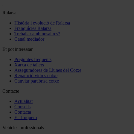
Ralarsa
Història i evolució de Ralarsa
Franquícies Ralarsa
Treballar amb nosaltres?
Canal mediador
Et pot interessar
Preguntes freqüents
Xarxa de tallers
Asseguradores de Llunes del Cotxe
Reparació vidres cotxe
Canviar parabrisa cotxe
Contacte
Actualitat
Consells
Contacta
Et Truquem
Vehicles professionals