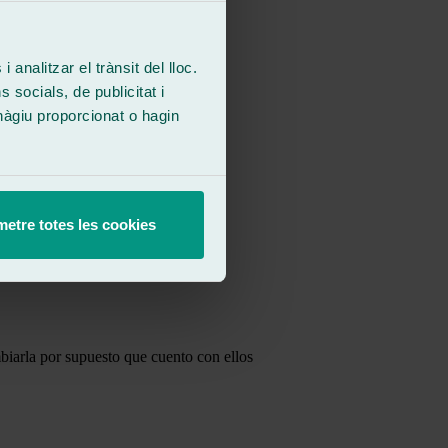
 analitzar el trànsit del lloc.
socials, de publicitat i
hàgiu proporcionat o hagin
etre totes les cookies
biarla por supuesto que cuento con ellos