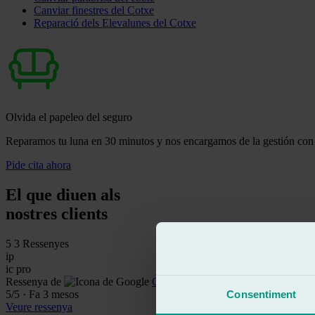
Canviar finestres del Cotxe
Reparació dels Elevalunes del Cotxe
Olvida el papeleo del seguro
Reparamos tu luna en 30 minutos y nos encargamos de la gestión con 
Pide cita ahora
El que diuen als
nostres clients
5
3 Ressenyes
ip
ic pro
Ressenya de
Google
5
/5
·
Fa 3 mesos
Consentiment
Veure ressenya