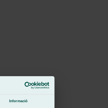
Keyboard shortcuts
Image may be subject to copyright
Terms
Informació