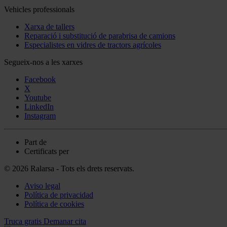
Vehicles professionals
Xarxa de tallers
Reparació i substitució de parabrisa de camions
Especialistes en vidres de tractors agrícoles
Segueix-nos a les xarxes
Facebook
X
Youtube
LinkedIn
Instagram
Part de
Certificats per
© 2026 Ralarsa - Tots els drets reservats.
Aviso legal
Política de privacidad
Política de cookies
Truca gratis
Demanar cita