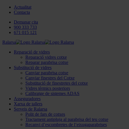
Actualitat
Contacta
Demanar cita
900 333 733
671 015 121
Ralarsa
Reparació de vidres
Reparació vidres cotxe
Reparar parabrisa cotxe
Substitució de vidres
Canviar parabrisa cotxe
Canviar finestres del Cotxe
Substitució de finestretes del cotxe
Vidres tèrmics posteriors
Calibratge de sistemes ADAS
Asseguradores
Xarxa de tallers
Serveis de Ralarsa
Polit de fars de cotxes
Tractament antipluja al parabrisa del teu cotxe
Recanvi d’escombretes de l’eixugaparabrises