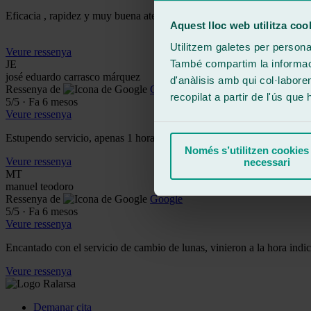
Eficacia , rapidez y muy buena atención por parte del personal
Aquest lloc web utilitza coo
Utilitzem galetes per personali
Veure ressenya
També compartim la informació
JE
josé eduardo carrasco márquez
d'anàlisis amb qui col·labore
Ressenya de
Google
recopilat a partir de l'ús que
5
/5
·
Fa 6 mesos
Veure ressenya
Estupendo servicio, apenas 1 hora y listo. Los técnicos muy amables 
Només s’utilitzen cookies
Veure ressenya
necessari
MT
manuel teodoro
Ressenya de
Google
5
/5
·
Fa 6 mesos
Veure ressenya
Encantado con el servicio de cambio de lunas, vinieron a la hora ind
Veure ressenya
Demanar cita