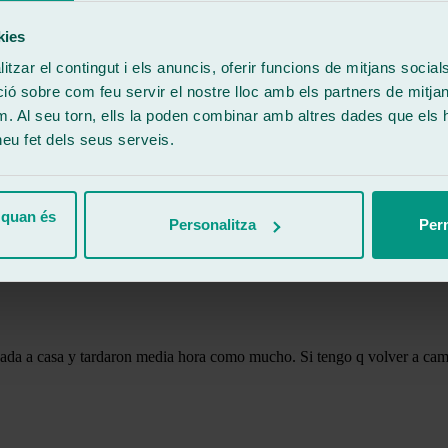
kies
tzar el contingut i els anuncis, oferir funcions de mitjans socials i
 sobre com feu servir el nostre lloc amb els partners de mitjans 
m. Al seu torn, ells la poden combinar amb altres dades que els 
 heu fet dels seus serveis.
y atentos en todo momento. Gracias por la atención prestada.
 quan és
Personalitza
Perm
icada a casa y tardaron media hora como mucho. Si tengo q volver a cam