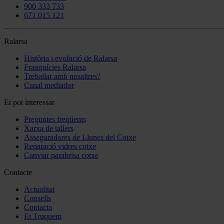
900 333 733
671 015 121
Ralarsa
Història i evolució de Ralarsa
Franquícies Ralarsa
Treballar amb nosaltres?
Canal mediador
Et pot interessar
Preguntes freqüents
Xarxa de tallers
Asseguradores de Llunes del Cotxe
Reparació vidres cotxe
Canviar parabrisa cotxe
Contacte
Actualitat
Consells
Contacta
Et Truquem