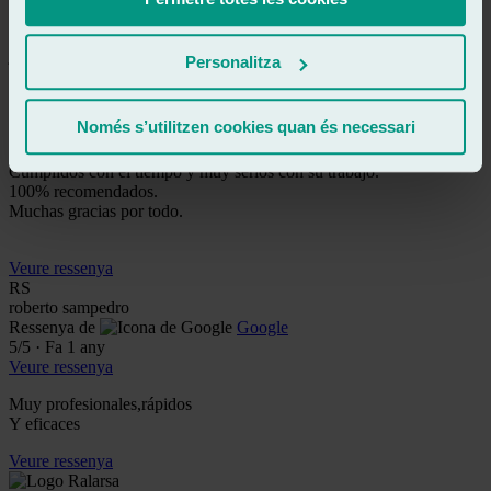
Veure ressenya
JL
josé luis torres
Personalitza
Ressenya de
Google
5
/5
·
Fa 11 mesos
Veure ressenya
Només s’utilitzen cookies quan és necessari
Servicio amable y profesional.
Cumplidos con el tiempo y muy serios con su trabajo.
100% recomendados.
Muchas gracias por todo.
Veure ressenya
RS
roberto sampedro
Ressenya de
Google
5
/5
·
Fa 1 any
Veure ressenya
Muy profesionales,rápidos
Y eficaces
Veure ressenya