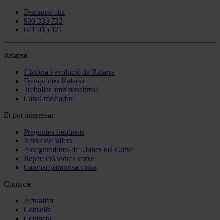
Demanar cita
900 333 733
671 015 121
Ralarsa
Història i evolució de Ralarsa
Franquícies Ralarsa
Treballar amb nosaltres?
Canal mediador
Et pot interessar
Preguntes freqüents
Xarxa de tallers
Asseguradores de Llunes del Cotxe
Reparació vidres cotxe
Canviar parabrisa cotxe
Contacte
Actualitat
Consells
Contacta