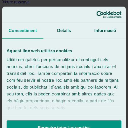
Veure ressenya
Buena atención y buenos profesionales. Incluso me consiguieron
salvar la pegatina de la ITV evitándome trámites engorrosos, pues el
coche tenía pasada la inspección en otra comunidad autónoma.
Recomendables 100x100 muchas gracias.
Consentiment
Detalls
Informació
Veure ressenya
4
4
Aquest lloc web utilitza cookies
Ressenya de
Google
5
/5
·
Fa 5 mesos
Utilitzem galetes per personalitzar el contingut i els
Veure ressenya
anuncis, oferir funcions de mitjans socials i analitzar el
Todo muy bien, rápido y muy agradables.
trànsit del lloc. També compartim la informació sobre
com feu servir el nostre lloc amb els partners de mitjans
Veure ressenya
WG
socials, de publicitat i d'anàlisis amb qui col·laborem. Al
westfr gt
seu torn, ells la poden combinar amb altres dades que
Ressenya de
Google
els hàgiu proporcionat o hagin recopilat a partir de l'ús
5
/5
·
Fa 11 mesos
Veure ressenya
que heu fet dels seus serveis.
Tinte las lunas y quedaron excelentes
Permetre totes les cookies