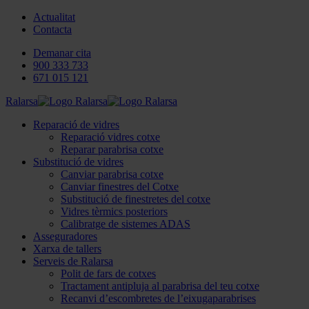
Actualitat
Contacta
Demanar cita
900 333 733
671 015 121
Ralarsa
Reparació de vidres
Reparació vidres cotxe
Reparar parabrisa cotxe
Substitució de vidres
Canviar parabrisa cotxe
Canviar finestres del Cotxe
Substitució de finestretes del cotxe
Vidres tèrmics posteriors
Calibratge de sistemes ADAS
Asseguradores
Xarxa de tallers
Serveis de Ralarsa
Polit de fars de cotxes
Tractament antipluja al parabrisa del teu cotxe
Recanvi d’escombretes de l’eixugaparabrises