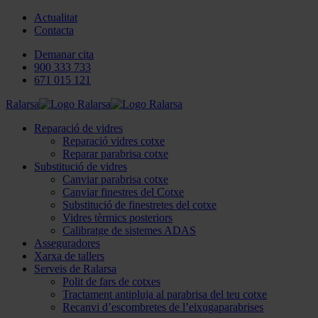
Actualitat
Contacta
Demanar cita
900 333 733
671 015 121
Ralarsa
Reparació de vidres
Reparació vidres cotxe
Reparar parabrisa cotxe
Substitució de vidres
Canviar parabrisa cotxe
Canviar finestres del Cotxe
Substitució de finestretes del cotxe
Vidres tèrmics posteriors
Calibratge de sistemes ADAS
Asseguradores
Xarxa de tallers
Serveis de Ralarsa
Polit de fars de cotxes
Tractament antipluja al parabrisa del teu cotxe
Recanvi d’escombretes de l’eixugaparabrises