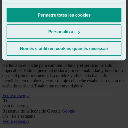
del coche mientras me tomaba un café, así que en muy poco tiempo
ya lo tenía listo. Además, fueron súper amables, atentos y
profesionales en todo momento. Sin duda, un taller totalmente
Permetre totes les cookies
recomendable. ¡Muchas gracias!
Veure ressenya
Personalitza
EP
elena perez
Ressenya de
Google
Només s’utilitzen cookies quan és necessari
5
/5
·
Fa 6 dies
Veure ressenya
He llevado el coche para cambiar la luna y el servicio ha sido
impecable. Todo el personal destaca por su amabilidad y buen trato
desde el primer momento. La rapidez y eficiencia han sido
increíbles: en un abrir y cerrar de ojos el coche estaba listo y con un
acabado perfecto.Totalmente recomendables!
Veure ressenya
ID
ivan de la cruz
Ressenya de
Google
5
/5
·
Fa 1 setmana
Veure ressenya