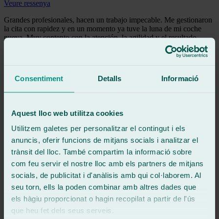
Veure ressenya
Grandes profesionales, hacen un trabajo impecable. Me gestionaron
la cita con rapidez y en un momento ya tuve la luna de mi coche
nueva. Muy contento con la atención, la agilidad y el resultado.
Totalmente recomendable.
Veure ressenya
AG
Consentiment
Detalls
Informació
ana gr
Ressenya de
Google
5
/5
·
Fa 2 dies
Veure ressenya
Aquest lloc web utilitza cookies
Excelente servicio y atención por parte de Iván, totalmente
Utilitzem galetes per personalitzar el contingut i els
recomendable
anuncis, oferir funcions de mitjans socials i analitzar el
Veure ressenya
trànsit del lloc. També compartim la informació sobre
CT
com feu servir el nostre lloc amb els partners de mitjans
claudia tejero moreno
Ressenya de
Google
socials, de publicitat i d'anàlisis amb qui col·laborem. Al
5
/5
·
Fa 6 dies
seu torn, ells la poden combinar amb altres dades que
Veure ressenya
els hàgiu proporcionat o hagin recopilat a partir de l'ús
Acudí a este taller por casualidad y no puedo estar más contenta con
que heu fet dels seus serveis.
la experiencia. Iván y Rawat fueron geniales: me arreglaron la luna