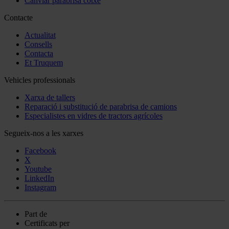
Canviar parabrisa cotxe
Contacte
Actualitat
Consells
Contacta
Et Truquem
Vehicles professionals
Xarxa de tallers
Reparació i substitució de parabrisa de camions
Especialistes en vidres de tractors agrícoles
Segueix-nos a les xarxes
Facebook
X
Youtube
LinkedIn
Instagram
Part de
Certificats per