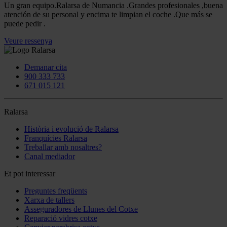
Un gran equipo.Ralarsa de Numancia .Grandes profesionales ,buena
atención de su personal y encima te limpian el coche .Que más se
puede pedir .
Veure ressenya
Demanar cita
900 333 733
671 015 121
Ralarsa
Història i evolució de Ralarsa
Franquícies Ralarsa
Treballar amb nosaltres?
Canal mediador
Et pot interessar
Preguntes freqüents
Xarxa de tallers
Asseguradores de Llunes del Cotxe
Reparació vidres cotxe