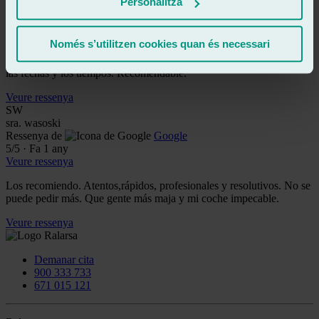
Personalitza
Ressenya de
Google
5
/5
·
Fa 1 any
Veure ressenya
Només s’utilitzen cookies quan és necessari
Patricia, muy cuidadoda en su trabajo y profesionalidad. Cumplen
las fechas y los tiempos. Recomendable.
Veure ressenya
SW
sra. wasoski
Ressenya de
Google
5
/5
·
Fa 1 any
Veure ressenya
Los recomiendo. Atentos,rápidos, profesionales y resolutivos. No se
puede pedir más. Que gente más maja y mi coche impecable.
Veure ressenya
Demanar cita
900 333 733
671 015 121