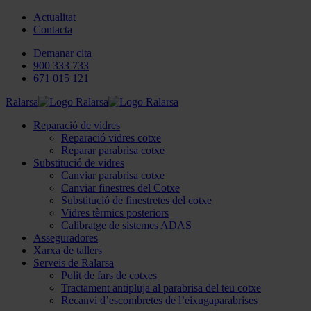
Actualitat
Contacta
Demanar cita
900 333 733
671 015 121
Ralarsa
Reparació de vidres
Reparació vidres cotxe
Reparar parabrisa cotxe
Substitució de vidres
Canviar parabrisa cotxe
Canviar finestres del Cotxe
Substitució de finestretes del cotxe
Vidres tèrmics posteriors
Calibratge de sistemes ADAS
Asseguradores
Xarxa de tallers
Serveis de Ralarsa
Polit de fars de cotxes
Tractament antipluja al parabrisa del teu cotxe
Recanvi d’escombretes de l’eixugaparabrises