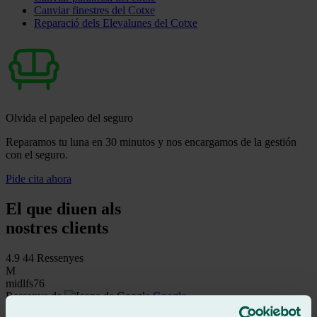
Canviar finestres del Cotxe
Reparació dels Elevalunes del Cotxe
Olvida el papeleo del seguro
Reparamos tu luna en 30 minutos y nos encargamos de la gestión
con el seguro.
Pide cita ahora
El que diuen als
nostres clients
4.9
44 Ressenyes
M
midlfs76
Ressenya de
Google
5
/5
·
Fa 1 any