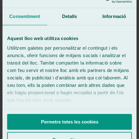
Veure ressenya
SERVICIO Y ATENCION EXCEPCIONAL
Consentiment
Detalls
Informació
Veure ressenya
PS
pablo suárez ares
Aquest lloc web utilitza cookies
Ressenya de
Google
5
/5
·
Fa 1 any
Utilitzem galetes per personalitzar el contingut i els
Veure ressenya
anuncis, oferir funcions de mitjans socials i analitzar el
Atención súper personal, trato amable y un gran resultado. 100%
trànsit del lloc. També compartim la informació sobre
recomendado. Muchas gracias!
com feu servir el nostre lloc amb els partners de mitjans
Veure ressenya
socials, de publicitat i d'anàlisis amb qui col·laborem. Al
DG
seu torn, ells la poden combinar amb altres dades que
daniel gafo fidalgo
els hàgiu proporcionat o hagin recopilat a partir de l'ús
Ressenya de
Google
5
/5
·
Fa 1 any
que heu fet dels seus serveis.
Veure ressenya
Trato y profesionalidad exquisitos !!
Permetre totes les cookies
Veure ressenya
MM
miguel moreno