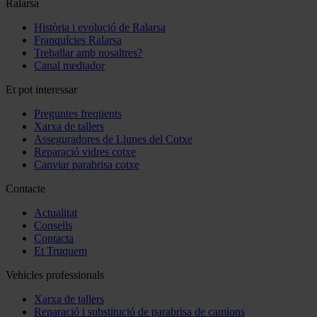
Ralarsa
Història i evolució de Ralarsa
Franquícies Ralarsa
Treballar amb nosaltres?
Canal mediador
Et pot interessar
Preguntes freqüents
Xarxa de tallers
Asseguradores de Llunes del Cotxe
Reparació vidres cotxe
Canviar parabrisa cotxe
Contacte
Actualitat
Consells
Contacta
Et Truquem
Vehicles professionals
Xarxa de tallers
Reparació i substitució de parabrisa de camions