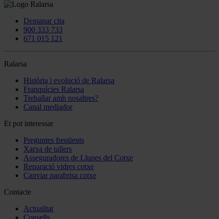
Demanar cita
900 333 733
671 015 121
Ralarsa
Història i evolució de Ralarsa
Franquícies Ralarsa
Treballar amb nosaltres?
Canal mediador
Et pot interessar
Preguntes freqüents
Xarxa de tallers
Asseguradores de Llunes del Cotxe
Reparació vidres cotxe
Canviar parabrisa cotxe
Contacte
Actualitat
Consells