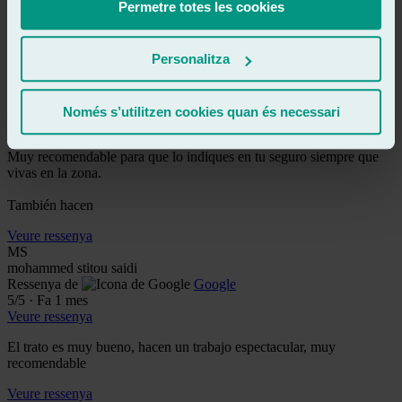
Permetre totes les cookies
O
osetemajete
Ressenya de
Google
Personalitza
5
/5
·
Fa 1 mes
Veure ressenya
Hoy he venido, más que nada por qué mi seguro me lo ha indicado.
Només s’utilitzen cookies quan és necessari
Se nota la profesionalidad, los chicos resolutivos y majos, es algo
importante.
Muy recomendable para que lo indiques en tu seguro siempre que
vivas en la zona.
También hacen
Veure ressenya
MS
mohammed stitou saidi
Ressenya de
Google
5
/5
·
Fa 1 mes
Veure ressenya
El trato es muy bueno, hacen un trabajo espectacular, muy
recomendable
Veure ressenya