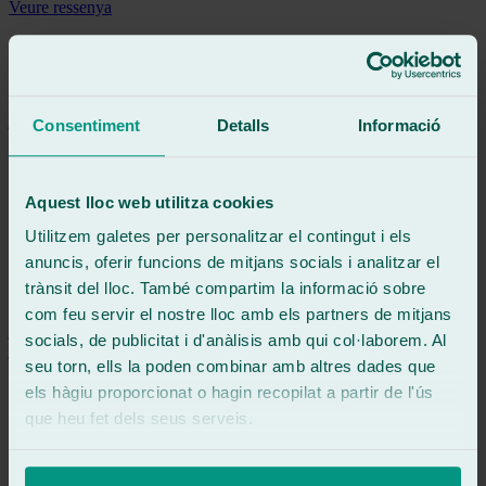
Veure ressenya
Gran profesional, encantado con su trabajo.
Veure ressenya
JR
jesús robles
Consentiment
Detalls
Informació
Ressenya de
Google
5
/5
·
Fa 3 setmanes
Veure ressenya
Aquest lloc web utilitza cookies
Una atención espectacular, los dos trabajadores tanto el jefe de taller
como en chico que me cambió la luna super amables atentos y me
Utilitzem galetes per personalitzar el contingut i els
dejaron el coche super limpio, muy rápidos y si volveremos a
anuncis, oferir funcions de mitjans socials i analitzar el
vernos, por qué ojalá me tratarán así donde fuera.
trànsit del lloc. També compartim la informació sobre
Veure ressenya
com feu servir el nostre lloc amb els partners de mitjans
jc
socials, de publicitat i d'anàlisis amb qui col·laborem. Al
joel cabanillas
seu torn, ells la poden combinar amb altres dades que
Ressenya de
Google
5
/5
·
Fa 1 mes
els hàgiu proporcionat o hagin recopilat a partir de l'ús
Veure ressenya
que heu fet dels seus serveis.
Muy buen servicio y muy rápido.
Veure ressenya