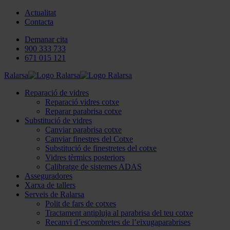
Actualitat
Contacta
Demanar cita
900 333 733
671 015 121
Ralarsa
Reparació de vidres
Reparació vidres cotxe
Reparar parabrisa cotxe
Substitució de vidres
Canviar parabrisa cotxe
Canviar finestres del Cotxe
Substitució de finestretes del cotxe
Vidres tèrmics posteriors
Calibratge de sistemes ADAS
Asseguradores
Xarxa de tallers
Serveis de Ralarsa
Polit de fars de cotxes
Tractament antipluja al parabrisa del teu cotxe
Recanvi d’escombretes de l’eixugaparabrises