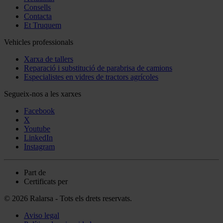
Consells
Contacta
Et Truquem
Vehicles professionals
Xarxa de tallers
Reparació i substitució de parabrisa de camions
Especialistes en vidres de tractors agrícoles
Segueix-nos a les xarxes
Facebook
X
Youtube
LinkedIn
Instagram
Part de
Certificats per
© 2026 Ralarsa - Tots els drets reservats.
Aviso legal