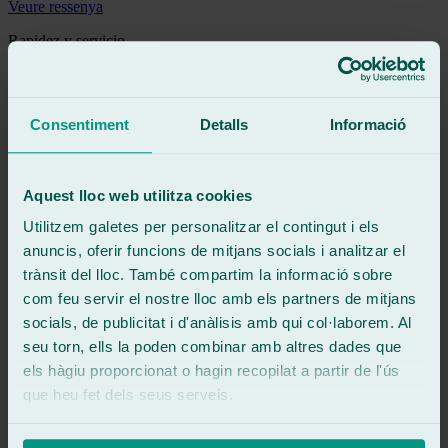
Veure ressenya
Rapidez y servicio
Veure ressenya
MC
mari carmen romero martinez
Consentiment
Detalls
Informació
Ressenya de
Google
5
/5
·
Fa 3 mesos
Veure ressenya
Aquest lloc web utilitza cookies
Inmejorables, rápidos, atención excepcional, todo perfecto.
Recomiendables cien por cien.
Utilitzem galetes per personalitzar el contingut i els
anuncis, oferir funcions de mitjans socials i analitzar el
Veure ressenya
trànsit del lloc. També compartim la informació sobre
CR
com feu servir el nostre lloc amb els partners de mitjans
crhistian rodriguez
Ressenya de
Google
socials, de publicitat i d'anàlisis amb qui col·laborem. Al
5
/5
·
Fa 1 any
seu torn, ells la poden combinar amb altres dades que
Veure ressenya
els hàgiu proporcionat o hagin recopilat a partir de l'ús
Una atención muy buena, desde el principio estuvieron en contacto
que heu fet dels seus serveis.
conmigo, realizaron un trabajo muy bueno y rápido. Lo recomiendo
Veure ressenya