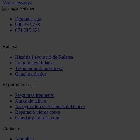
Veure ressenya
Demanar cita
900 333 733
671 015 121
Ralarsa
Història i evolució de Ralarsa
Franquícies Ralarsa
Treballar amb nosaltres?
Canal mediador
Et pot interessar
Preguntes freqüents
Xarxa de tallers
Asseguradores de Llunes del Cotxe
Reparació vidres cotxe
Canviar parabrisa cotxe
Contacte
Actualitat