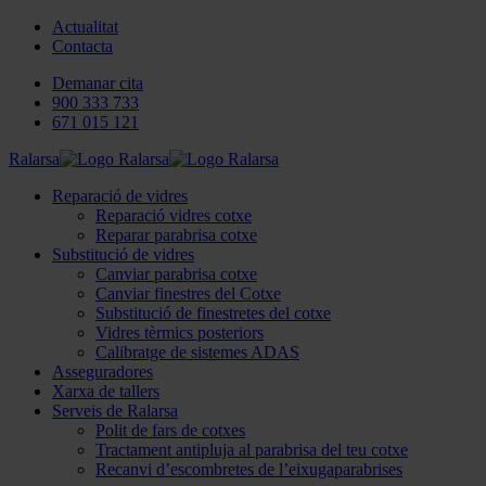
Actualitat
Contacta
Demanar cita
900 333 733
671 015 121
Ralarsa
Reparació de vidres
Reparació vidres cotxe
Reparar parabrisa cotxe
Substitució de vidres
Canviar parabrisa cotxe
Canviar finestres del Cotxe
Substitució de finestretes del cotxe
Vidres tèrmics posteriors
Calibratge de sistemes ADAS
Asseguradores
Xarxa de tallers
Serveis de Ralarsa
Polit de fars de cotxes
Tractament antipluja al parabrisa del teu cotxe
Recanvi d’escombretes de l’eixugaparabrises