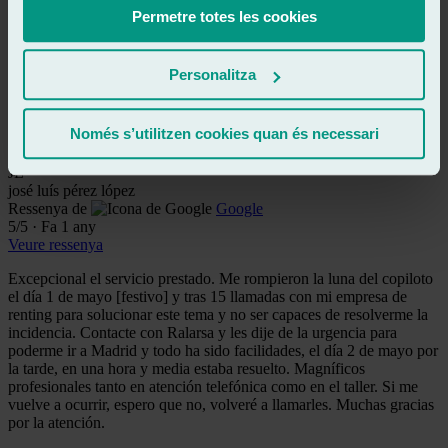
Md
Permetre totes les cookies
mercedes de burgos
Ressenya de
Google
5
/5
·
Fa 1 any
Personalitza
Veure ressenya
Muy profesionales y una atención al cliente excepcional.
Només s’utilitzen cookies quan és necessari
Veure ressenya
JL
josé luís pérez lópez
Ressenya de
Google
5
/5
·
Fa 1 any
Veure ressenya
Excepcional el servicio prestado. Me rompieron la luna del copiloto
el día 1 de mayo [festivo] y tras 15 llamadas con mi empresa de
renting para solucionar este tema y no ser capaces de resolverme la
incidencia. Contacte con Ralarsa y les dije de la urgencia para
poderme ir a Madrid y todo ha sido facilidades, el día 2 de mayo por
la tarde, en una hora y media estaba resuelto. Magníficos
profesionales tanto en atención telefónica como en el taller. Si me
vuelve a ocurrir, espero que no, volveré a llamarles. Muchas gracias
por la atención.