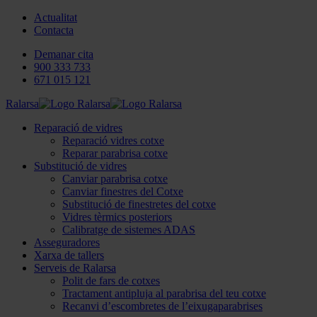
Actualitat
Contacta
Demanar cita
900 333 733
671 015 121
Ralarsa
Reparació de vidres
Reparació vidres cotxe
Reparar parabrisa cotxe
Substitució de vidres
Canviar parabrisa cotxe
Canviar finestres del Cotxe
Substitució de finestretes del cotxe
Vidres tèrmics posteriors
Calibratge de sistemes ADAS
Asseguradores
Xarxa de tallers
Serveis de Ralarsa
Polit de fars de cotxes
Tractament antipluja al parabrisa del teu cotxe
Recanvi d’escombretes de l’eixugaparabrises