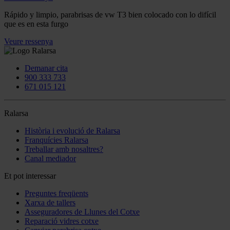
Rápido y limpio, parabrisas de vw T3 bien colocado con lo difícil
que es en esta furgo
Veure ressenya
Demanar cita
900 333 733
671 015 121
Ralarsa
Història i evolució de Ralarsa
Franquícies Ralarsa
Treballar amb nosaltres?
Canal mediador
Et pot interessar
Preguntes freqüents
Xarxa de tallers
Asseguradores de Llunes del Cotxe
Reparació vidres cotxe