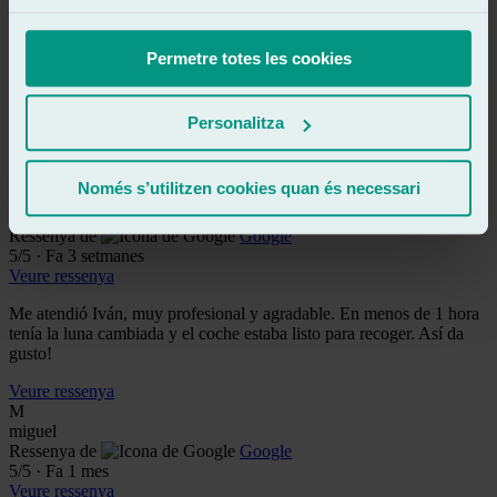
Ressenya de
Google
5
/5
·
Fa 2 setmanes
Veure ressenya
Permetre totes les cookies
Fantásticos, rápidos, limpios, atención y trabajo impecables.
Tuve que cambiar la hora de entrega del coche e hicieron lo posible
para adaptarse a mi horario.
Personalitza
Muchas gracias!!!
Veure ressenya
Només s’utilitzen cookies quan és necessari
LC
luis calvo buelga
Ressenya de
Google
5
/5
·
Fa 3 setmanes
Veure ressenya
Me atendió Iván, muy profesional y agradable. En menos de 1 hora
tenía la luna cambiada y el coche estaba listo para recoger. Así da
gusto!
Veure ressenya
M
miguel
Ressenya de
Google
5
/5
·
Fa 1 mes
Veure ressenya