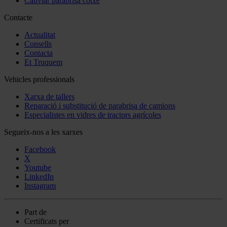
Canviar parabrisa cotxe
Contacte
Actualitat
Consells
Contacta
Et Truquem
Vehicles professionals
Xarxa de tallers
Reparació i substitució de parabrisa de camions
Especialistes en vidres de tractors agrícoles
Segueix-nos a les xarxes
Facebook
X
Youtube
LinkedIn
Instagram
Part de
Certificats per