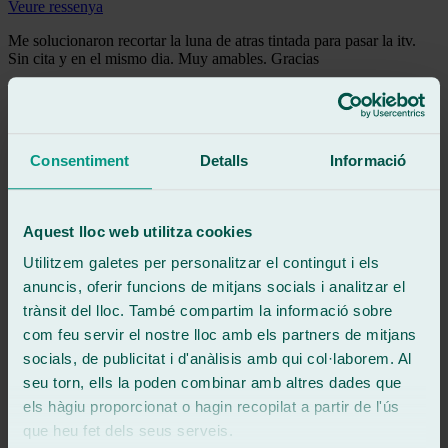
Veure ressenya
Me solucionaron recortar la luna de atras tintada para pasar la itv.
Sin cita y en el mismo dia. Muy amables. Gracias
Veure ressenya
TA
triny acosta
Ressenya de
Google
Consentiment
Detalls
Informació
5
/5
·
Fa 1 setmana
Veure ressenya
Increíble la atención de Iván y del equipo de Ralarsa C/ Colón, 10).
Aquest lloc web utilitza cookies
Tuve la mala suerte de que se me rompiera el cristal del coche
subiendo hacia Asturias.
Utilitzem galetes per personalitzar el contingut i els
A pesar de que no tenían la pieza a mano y parecía imposible, |ván
anuncis, oferir funcions de mitjans socials i analitzar el
no paró hasta encontrarla y me lo dejaron como nuevo en hora y
media eficiencia pura, trato inmejorable y máxima rapidez
trànsit del lloc. També compartim la informació sobre
Si necesitáis cualquier reparación de cristales en Oviedo, no
com feu servir el nostre lloc amb els partners de mitjans
busquéis más: son los meiores.
socials, de publicitat i d'anàlisis amb qui col·laborem. Al
Gracias equipo
seu torn, ells la poden combinar amb altres dades que
Veure ressenya
els hàgiu proporcionat o hagin recopilat a partir de l'ús
Pd
paula de ron rodríguez
que heu fet dels seus serveis.