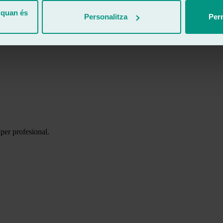
 quan és
Personalitza
Perm
tro momento.
per profesional.