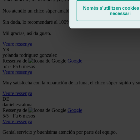
Només s’utilitzen cookies
Nos atendió un chico súper amable y la calidad de su trabajo, de 10.
necessari
Sin duda, lo recomendaré al 100% y volveré si así lo necesitara en o
Mil gracias, así da gusto.
Veure ressenya
YR
yolanda rodriguez gonzalez
Ressenya de
Google
5
/5
·
Fa 6 mesos
Veure ressenya
Muy satisfecha con la reparación de la luna, el chico súper rápido y su
Veure ressenya
DE
daniel escalona
Ressenya de
Google
5
/5
·
Fa 6 mesos
Veure ressenya
Genial servicio y buenísima atención por parte del equipo.