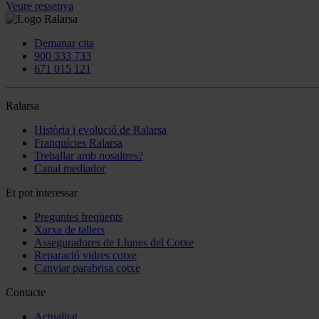
Veure ressenya
Demanar cita
900 333 733
671 015 121
Ralarsa
Història i evolució de Ralarsa
Franquícies Ralarsa
Treballar amb nosaltres?
Canal mediador
Et pot interessar
Preguntes freqüents
Xarxa de tallers
Asseguradores de Llunes del Cotxe
Reparació vidres cotxe
Canviar parabrisa cotxe
Contacte
Actualitat