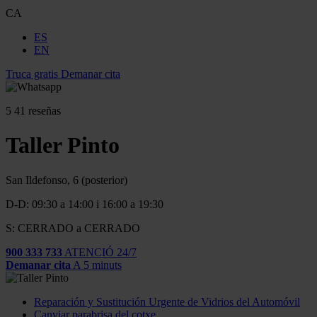
CA
ES
EN
Truca gratis
Demanar cita
5
41 reseñas
Taller Pinto
San Ildefonso, 6 (posterior)
D-D: 09:30 a 14:00 i 16:00 a 19:30
S: CERRADO a CERRADO
900 333 733
ATENCIÓ 24/7
Demanar cita
A 5 minuts
Reparación y Sustitución Urgente de Vidrios del Automóvil
Canviar parabrisa del cotxe