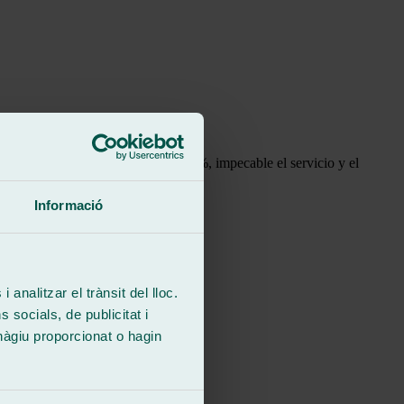
Id sin dudarlo!!Lo recomiendo 100%, impecable el servicio y el
Informació
 analitzar el trànsit del lloc.
socials, de publicitat i
hàgiu proporcionat o hagin