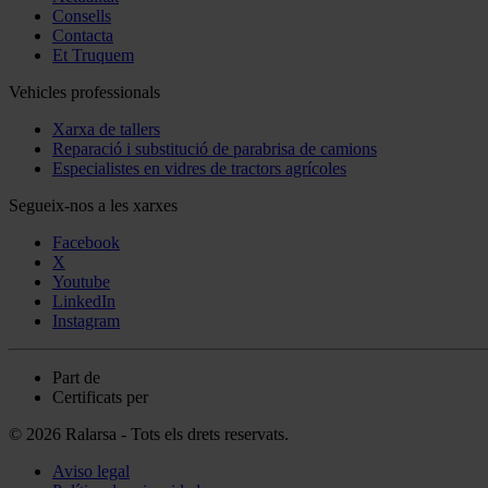
Consells
Contacta
Et Truquem
Vehicles professionals
Xarxa de tallers
Reparació i substitució de parabrisa de camions
Especialistes en vidres de tractors agrícoles
Segueix-nos a les xarxes
Facebook
X
Youtube
LinkedIn
Instagram
Part de
Certificats per
© 2026 Ralarsa - Tots els drets reservats.
Aviso legal