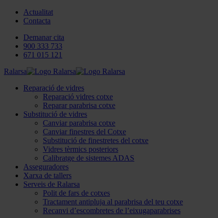
Actualitat
Contacta
Demanar cita
900 333 733
671 015 121
Ralarsa
Reparació de vidres
Reparació vidres cotxe
Reparar parabrisa cotxe
Substitució de vidres
Canviar parabrisa cotxe
Canviar finestres del Cotxe
Substitució de finestretes del cotxe
Vidres tèrmics posteriors
Calibratge de sistemes ADAS
Asseguradores
Xarxa de tallers
Serveis de Ralarsa
Polit de fars de cotxes
Tractament antipluja al parabrisa del teu cotxe
Recanvi d’escombretes de l’eixugaparabrises