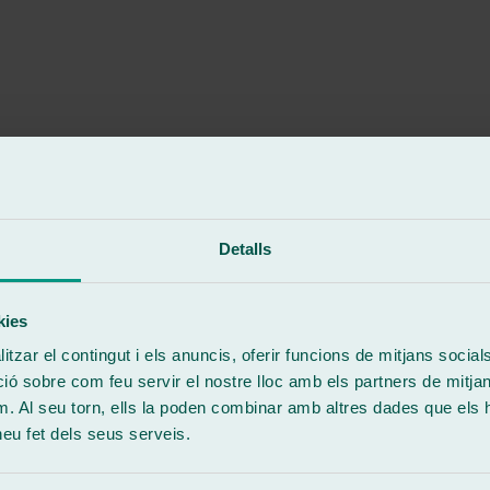
hecho, cumplen los plazos y en todo momento el trato es buenísimo. ¡¡
to es buenísimo. ¡¡Id sin dudarlo!!
Detalls
kies
tzar el contingut i els anuncis, oferir funcions de mitjans socials i
 sobre com feu servir el nostre lloc amb els partners de mitjans 
m. Al seu torn, ells la poden combinar amb altres dades que els 
stupenda.
 heu fet dels seus serveis.
ido.