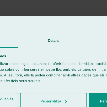
Detalls
kies
tzar el contingut i els anuncis, oferir funcions de mitjans socials i
 sobre com feu servir el nostre lloc amb els partners de mitjans 
m. Al seu torn, ells la poden combinar amb altres dades que els 
 heu fet dels seus serveis.
de el primer momento me dieron una solución rápida tras explicarles 
specialmente a Nicolás, que fue de 10: súper atento, cercano y profes
e!
 quan és
Personalitza
Perm