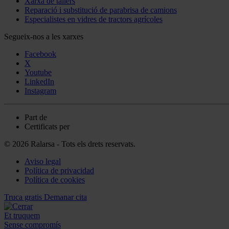
Xarxa de tallers
Reparació i substitució de parabrisa de camions
Especialistes en vidres de tractors agrícoles
Segueix-nos a les xarxes
Facebook
X
Youtube
LinkedIn
Instagram
Part de
Certificats per
© 2026 Ralarsa - Tots els drets reservats.
Aviso legal
Política de privacidad
Política de cookies
Truca gratis
Demanar cita
Et truquem
Sense compromís