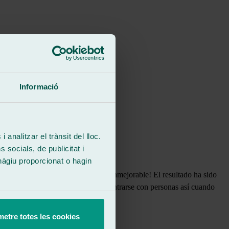
Informació
 analitzar el trànsit del lloc.
socials, de publicitat i
hàgiu proporcionat o hagin
lo ocurrido, ¡y la atención fue inmejorable! El resultado ha sido
ional en todo momento.Da gusto encontrarse con personas así cuando
etre totes les cookies