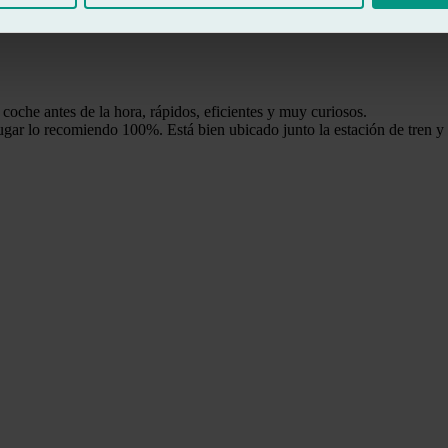
oche antes de la hora, rápidos, eficientes y muy curiosos.
lugar lo recomiendo 100%. Está bien ubicado junto la estación de tren y t