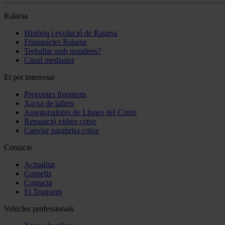
Ralarsa
Història i evolució de Ralarsa
Franquícies Ralarsa
Treballar amb nosaltres?
Canal mediador
Et pot interessar
Preguntes freqüents
Xarxa de tallers
Asseguradores de Llunes del Cotxe
Reparació vidres cotxe
Canviar parabrisa cotxe
Contacte
Actualitat
Consells
Contacta
Et Truquem
Vehicles professionals