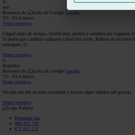
A
ana
Ressenya de
Google
5
/5
·
Fa 4 mesos
Veure ressenya
Llegué antes de tiempo, fuerón muy atentos y amables me cogieron el c
Si tenéis que cambiar cualquier cristal del coche, Ralarsa es un buen 
entreguen.☺️.
Veure ressenya
A
alejandro
Ressenya de
Google
5
/5
·
Fa 4 mesos
Veure ressenya
Nicolás me dió un trato excelente y fueron súper rápidos.mil gracias
Veure ressenya
Demanar cita
900 333 733
671 015 121