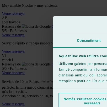
Muy amable Nicolas y muy eficiente.
Veure ressenya
AB
abel bóveda
Ressenya de
Google
5
/5
·
Fa 3 mesos
Veure ressenya
Consentiment
Servicio rápido y trabajo impecable no hay nada que objetar
Veure ressenya
Vl
Aquest lloc web utilitza coo
vaneb l
Utilitzem galetes per personali
Ressenya de
Google
5
/5
·
Fa 4 mesos
També compartim la informació
Veure ressenya
d'anàlisis amb qui col·labore
recopilat a partir de l'ús que
Servicio de 10 en Ralarsa ⭐⭐⭐⭐⭐ ¡M A R A V I L L A!👏🏼👏🏼👏🏼 Des
perfecto: la luna quedó como si no hubiese pasado nada. Y destacar e
más lo necesitas.
Atención de 10, servicio de 10, todo de 10. ¡Totalmente recomendabl
Només s’utilitzen cookies
necessari
Veure ressenya