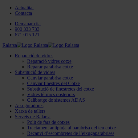
Actualitat
Contacta
Demanar cita
900 333 733
671 015 121
Ralarsa
Reparació de vidres
Reparació vidres cotxe
Reparar parabrisa cotxe
Substitució de vidres
Canviar parabrisa cotxe
Canviar finestres del Cotxe
Substitució de finestretes del cotxe
Vidres tèrmics posteriors
Calibratge de sistemes ADAS
Asseguradores
Xarxa de tallers
Serveis de Ralarsa
Polit de fars de cotxes
Tractament antipluja al parabrisa del teu cotxe
Recanvi d’escombretes de l’eixugaparabrises