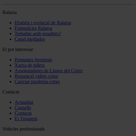
Ralarsa
Història i evolució de Ralarsa
Franquícies Ralarsa
Treballar amb nosaltres?
Canal mediador
Et pot interessar
Preguntes freqüents
Xarxa de tallers
Asseguradores de Llunes del Cotxe
Reparació vidres cotxe
Canviar parabrisa cotxe
Contacte
Actualitat
Consells
Contacta
Et Truquem
Vehicles professionals