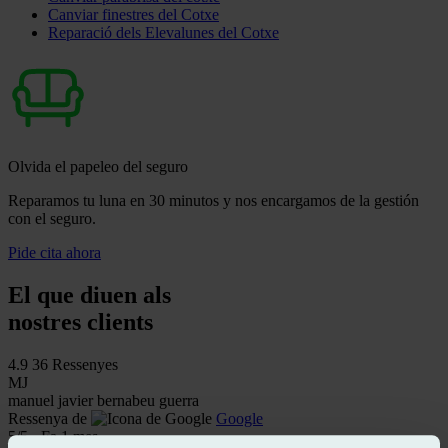
Canviar finestres del Cotxe
Reparació dels Elevalunes del Cotxe
Olvida el papeleo del seguro
Reparamos tu luna en 30 minutos y nos encargamos de la gestión
con el seguro.
Pide cita ahora
El que diuen als
nostres clients
4.9
36 Ressenyes
MJ
manuel javier bernabeu guerra
Ressenya de
Google
5
/5
·
Fa 1 mes