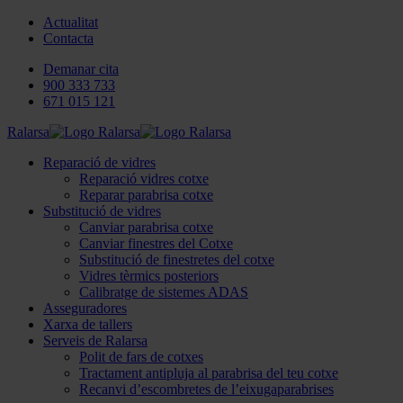
Actualitat
Contacta
Demanar cita
900 333 733
671 015 121
Ralarsa
Reparació de vidres
Reparació vidres cotxe
Reparar parabrisa cotxe
Substitució de vidres
Canviar parabrisa cotxe
Canviar finestres del Cotxe
Substitució de finestretes del cotxe
Vidres tèrmics posteriors
Calibratge de sistemes ADAS
Asseguradores
Xarxa de tallers
Serveis de Ralarsa
Polit de fars de cotxes
Tractament antipluja al parabrisa del teu cotxe
Recanvi d’escombretes de l’eixugaparabrises