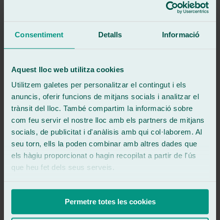
Veure ressenya
Excelente servicio. Solucionan todo con rapidez. El precio el mejor
Consentiment
Detalls
Informació
Veure ressenya
Ma
miguel angel egea cobrero
Ressenya de
Google
Aquest lloc web utilitza cookies
5
/5
·
Fa 3 mesos
Veure ressenya
Utilitzem galetes per personalitzar el contingut i els
anuncis, oferir funcions de mitjans socials i analitzar el
Muy buena atención, buen servicio y un trabajo excelente. Lo
recomiendo.
trànsit del lloc. També compartim la informació sobre
com feu servir el nostre lloc amb els partners de mitjans
Veure ressenya
cm
socials, de publicitat i d'anàlisis amb qui col·laborem. Al
carlos marcus fecama
seu torn, ells la poden combinar amb altres dades que
Ressenya de
Google
els hàgiu proporcionat o hagin recopilat a partir de l'ús
5
/5
·
Fa 5 mesos
Veure ressenya
que heu fet dels seus serveis.
fui a reparar una luna y me atendieron fenomenal , arreglo
espectacular y se encargaron de la gestión con el seguro , lo
recomiendo y ya tienen un cliente , el chico muy atento , creo se
Permetre totes les cookies
llamaba de Jose Manuel