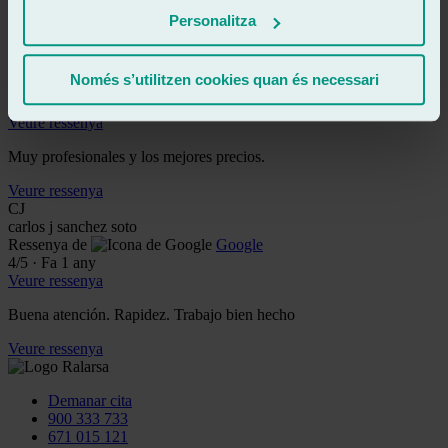
Personalitza
Veure ressenya
Ay
automóviles y campers sevilla
Només s’utilitzen cookies quan és necessari
Ressenya de
Google
5
/5
·
Fa 1 any
Veure ressenya
Muy profesionales y los mejores precios.
Veure ressenya
CJ
carlos j sanchez soto
Ressenya de
Google
4
/5
·
Fa 1 any
Veure ressenya
Buena atención. Rapidez. Trabajo bien hecho
Veure ressenya
Demanar cita
900 333 733
671 015 121