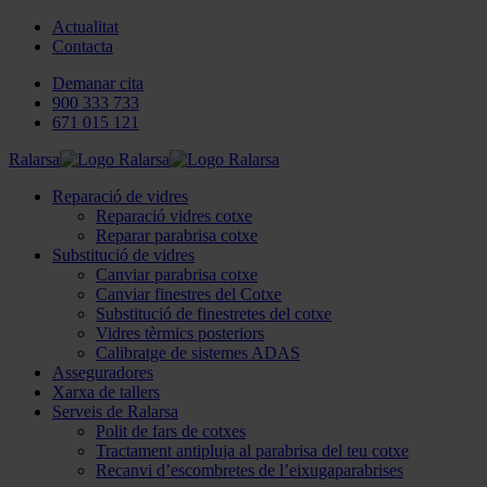
Actualitat
Contacta
Demanar cita
900 333 733
671 015 121
Ralarsa
Reparació de vidres
Reparació vidres cotxe
Reparar parabrisa cotxe
Substitució de vidres
Canviar parabrisa cotxe
Canviar finestres del Cotxe
Substitució de finestretes del cotxe
Vidres tèrmics posteriors
Calibratge de sistemes ADAS
Asseguradores
Xarxa de tallers
Serveis de Ralarsa
Polit de fars de cotxes
Tractament antipluja al parabrisa del teu cotxe
Recanvi d’escombretes de l’eixugaparabrises