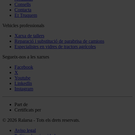
Consells
Contacta
Et Truquem
Vehicles professionals
Xarxa de tallers
Reparació i substitució de parabrisa de camions
Especialistes en vidres de tractors agrícoles
Segueix-nos a les xarxes
Facebook
X
Youtube
LinkedIn
Instagram
Part de
Certificats per
© 2026 Ralarsa - Tots els drets reservats.
Aviso legal