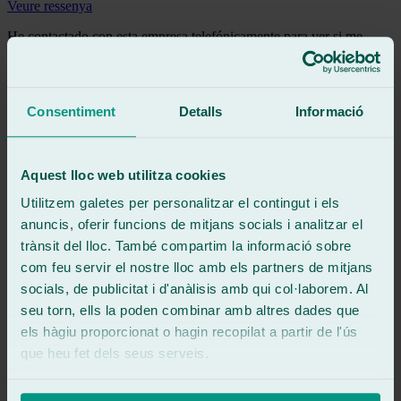
Veure ressenya
He contactado con esta empresa telefónicamente para ver si me
podían solucionar un problema,nos atendió Rubén y aunque al final
no me pueden solucionar nada ya que no me lo pueden hacer,Rubén
dedicó parte de su tiempo a escucharnos muy amablemente.
Consentiment
Detalls
Informació
Veure ressenya
GA
gonçal abril galan
Ressenya de
Google
Aquest lloc web utilitza cookies
5
/5
·
Fa 4 mesos
Veure ressenya
Utilitzem galetes per personalitzar el contingut i els
anuncis, oferir funcions de mitjans socials i analitzar el
Servei perfecte. Personal de 10. Moltes gràcies. Apuntats per el
futur.
trànsit del lloc. També compartim la informació sobre
com feu servir el nostre lloc amb els partners de mitjans
Veure ressenya
ML
socials, de publicitat i d'anàlisis amb qui col·laborem. Al
mario lázaro
seu torn, ells la poden combinar amb altres dades que
Ressenya de
Google
els hàgiu proporcionat o hagin recopilat a partir de l'ús
5
/5
·
Fa 4 mesos
Veure ressenya
que heu fet dels seus serveis.
Atención de 10, fue llegar se quedaron el coche y en una hora
estaba como nuevo!