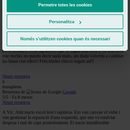
Permetre totes les cookies
Veure ressenya
NA
nere a
Personalitza
Ressenya de
Google
5
/5
·
Fa 8 mesos
Veure ressenya
Només s’utilitzen cookies quan és necessari
Muy contenta en Ralarsa Vic, super simpáticos y amables, eficaces y
profesionales, es de agradecer que te digan una hora y en una hora
este hecho, no puedo decir nada malo, sin duda volvería a cambiar
las lunas con ellos!! Felicidades chicos seguir así!!
Veure ressenya
n
nunaplena
Ressenya de
Google
5
/5
·
Fa 8 mesos
Veure ressenya
A Vic. Ahir tracte excel·lent i rapidesa. Em van canviar el vidre i
van gestionar la reparació d'una esquerda, que ens va estalviar
despesa i mal de caps posteriorment. El tracte immillorable