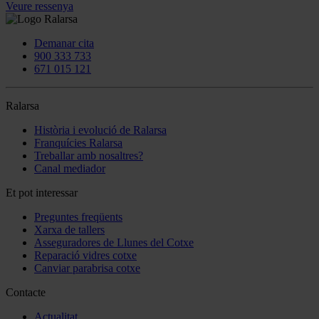
Veure ressenya
Demanar cita
900 333 733
671 015 121
Ralarsa
Història i evolució de Ralarsa
Franquícies Ralarsa
Treballar amb nosaltres?
Canal mediador
Et pot interessar
Preguntes freqüents
Xarxa de tallers
Asseguradores de Llunes del Cotxe
Reparació vidres cotxe
Canviar parabrisa cotxe
Contacte
Actualitat