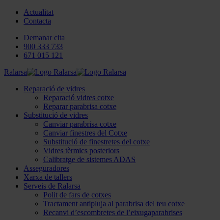
Actualitat
Contacta
Demanar cita
900 333 733
671 015 121
Ralarsa
Reparació de vidres
Reparació vidres cotxe
Reparar parabrisa cotxe
Substitució de vidres
Canviar parabrisa cotxe
Canviar finestres del Cotxe
Substitució de finestretes del cotxe
Vidres tèrmics posteriors
Calibratge de sistemes ADAS
Asseguradores
Xarxa de tallers
Serveis de Ralarsa
Polit de fars de cotxes
Tractament antipluja al parabrisa del teu cotxe
Recanvi d’escombretes de l’eixugaparabrises