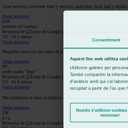
Gran servicio, excelente trato y servicio, todo muy facil, ágil y ráp
Veure ressenya
KM
karmele mª carmen
Ressenya de
Google
5
/5
·
Fa 5 mesos
Consentiment
Veure ressenya
Magnífica atención por parte de los empleados y buen trabajo y rápi
Aquest lloc web utilitza coo
Veure ressenya
PP
Utilitzem galetes per personali
pedro pablo “lego”
També compartim la informació
Ressenya de
Google
d'anàlisis amb qui col·labore
5
/5
·
Fa 6 mesos
Veure ressenya
recopilat a partir de l'ús que
Me cambiaron la luna, lo dejaron todo perfecto, hasta las pegatinas. U
Veure ressenya
Només s’utilitzen cookies
DR
necessari
d r p
Ressenya de
Google