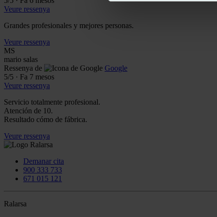
5
/5
·
Fa 6 mesos
Veure ressenya
Grandes profesionales y mejores personas.
Veure ressenya
MS
mario salas
Ressenya de
Google
5
/5
·
Fa 7 mesos
Veure ressenya
Servicio totalmente profesional.
Atención de 10.
Resultado cómo de fábrica.
Veure ressenya
Demanar cita
900 333 733
671 015 121
Ralarsa