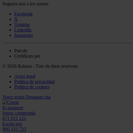
Segueix-nos a les xarxes
Facebook
X
Youtube
LinkedIn
Instagram
Part de
Certificats per
© 2026 Ralarsa - Tots els drets reservats.
Aviso legal
Política de privacidad
Política de cookies
Truca gratis
Demanar cita
Et truquem
Sense compromís
671 015 121
Escriu-nos
900 333 733