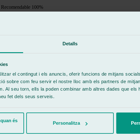
ido. Recomendable 100%
Detalls
do. Recomendable
kies
tzar el contingut i els anuncis, oferir funcions de mitjans socials i
 sobre com feu servir el nostre lloc amb els partners de mitjans 
m. Al seu torn, ells la poden combinar amb altres dades que els 
 heu fet dels seus serveis.
nos profesionales 👍🏻
 quan és
Personalitza
Perm