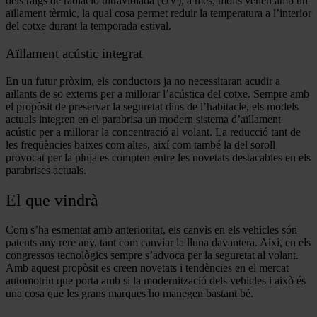
dels raigs de radiació ultraviolada (UV), a més, molts venen amb un
aïllament tèrmic, la qual cosa permet reduir la temperatura a l’interior
del cotxe durant la temporada estival.
Aïllament acústic integrat
En un futur pròxim, els conductors ja no necessitaran acudir a
aïllants de so externs per a millorar l’acústica del cotxe. Sempre amb
el propòsit de preservar la seguretat dins de l’habitacle, els models
actuals integren en el parabrisa un modern sistema d’aïllament
acústic per a millorar la concentració al volant. La reducció tant de
les freqüències baixes com altes, així com també la del soroll
provocat per la pluja es compten entre les novetats destacables en els
parabrises actuals.
El que vindrà
Com s’ha esmentat amb anterioritat, els canvis en els vehicles són
patents any rere any, tant com canviar la lluna davantera. Així, en els
congressos tecnològics sempre s’advoca per la seguretat al volant.
Amb aquest propòsit es creen novetats i tendències en el mercat
automotriu que porta amb si la modernització dels vehicles i això és
una cosa que les grans marques ho manegen bastant bé.