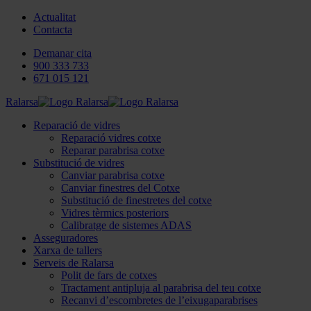
Actualitat
Contacta
Demanar cita
900 333 733
671 015 121
Ralarsa
Reparació de vidres
Reparació vidres cotxe
Reparar parabrisa cotxe
Substitució de vidres
Canviar parabrisa cotxe
Canviar finestres del Cotxe
Substitució de finestretes del cotxe
Vidres tèrmics posteriors
Calibratge de sistemes ADAS
Asseguradores
Xarxa de tallers
Serveis de Ralarsa
Polit de fars de cotxes
Tractament antipluja al parabrisa del teu cotxe
Recanvi d’escombretes de l’eixugaparabrises