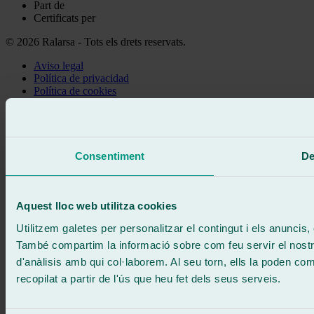
Part de
Certificats per
© 2026 Ralarsa - Tots els drets reservats.
Aviso legal
Política de privacidad
Política de cookies
Truca gratis
Demanar cita
Et truquem
Sense compromís
Consentiment
De
671 015 121
Escriu-nos
900 333 733
ATENCIÓ 24/7
Contacta'ns
Aquest lloc web utilitza cookies
Utilitzem galetes per personalitzar el contingut i els anuncis, o
També compartim la informació sobre com feu servir el nostre 
d'anàlisis amb qui col·laborem. Al seu torn, ells la poden c
recopilat a partir de l'ús que heu fet dels seus serveis.