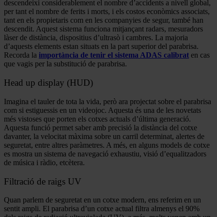
descendeixi considerablement el nombre d’accidents a nivell global,
per tant el nombre de ferits i morts, i els costos econòmics associats,
tant en els propietaris com en les companyies de segur, també han
descendit. Aquest sistema funciona mitjançant radars, mesuradors
làser de distància, dispositius d’ultrasò i cambres. La majoria
d’aquests elements estan situats en la part superior del parabrisa.
Recorda la
importància de tenir el sistema ADAS calibrat
en cas
que vagis per la substitució de parabrisa.
Head up display (HUD)
Imagina el tauler de tota la vida, però ara projectat sobre el parabrisa
com si estiguessis en un videojoc. Aquesta és una de les novetats
més vistoses que porten els cotxes actuals d’última generació.
Aquesta funció permet saber amb precisió la distància del cotxe
davanter, la velocitat màxima sobre un carril determinat, alertes de
seguretat, entre altres paràmetres. A més, en alguns models de cotxe
es mostra un sistema de navegació exhaustiu, visió d’equalitzadors
de música i ràdio, etcètera.
Filtració de raigs UV
Quan parlem de seguretat en un cotxe modern, ens referim en un
sentit ampli. El parabrisa d’un cotxe actual filtra almenys el 90%