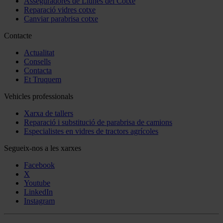
Asseguradores de Llunes del Cotxe
Reparació vidres cotxe
Canviar parabrisa cotxe
Contacte
Actualitat
Consells
Contacta
Et Truquem
Vehicles professionals
Xarxa de tallers
Reparació i substitució de parabrisa de camions
Especialistes en vidres de tractors agrícoles
Segueix-nos a les xarxes
Facebook
X
Youtube
LinkedIn
Instagram