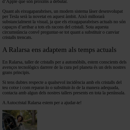
d’Apple que són pròxims a debutar.
Quant als eixugaparabrises, un modern sistema làser desenvolupat
per Tesla serà la novetat en aquest àmbit. Això millorarà
substancialment la visual, ja que els eixugaparabrises actuals no són
capaços d’arribar a tots els racons del cristall. Sota aquesta
circumstància convé preguntar-se tot quant a substituir o canviar
cristalls trencats.
A Ralarsa ens adaptem als temps actuals
En Ralarsa, taller de cristalls per a automòbils, estem conscients dels
avenços tecnològics darrere de la cura pel planeta és un dels nostres
grans principis.
Si tens dubtes respecte a qualsevol incidència amb els cristalls del
teu cotxe i com reparar-lo o substituir-lo de la manera adequada,
contacta amb algun dels nostres tallers presents en tota la península.
A Autocristal Ralarsa estem per a ajudar-te!