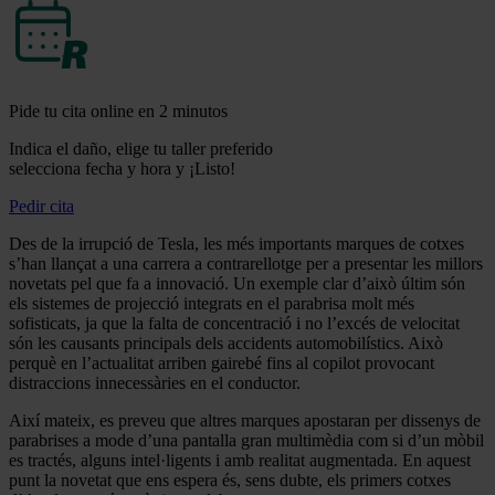
Pide tu cita online en 2 minutos
Indica el daño, elige tu taller preferido
selecciona fecha y hora y ¡Listo!
Pedir cita
Des de la irrupció de Tesla, les més importants marques de cotxes
s’han llançat a una carrera a contrarellotge per a presentar les millors
novetats pel que fa a innovació. Un exemple clar d’això últim són
els sistemes de projecció integrats en el parabrisa molt més
sofisticats, ja que la falta de concentració i no l’excés de velocitat
són les causants principals dels accidents automobilístics. Això
perquè en l’actualitat arriben gairebé fins al copilot provocant
distraccions innecessàries en el conductor.
Així mateix, es preveu que altres marques apostaran per dissenys de
parabrises a mode d’una pantalla gran multimèdia com si d’un mòbil
es tractés, alguns intel·ligents i amb realitat augmentada. En aquest
punt la novetat que ens espera és, sens dubte, els primers cotxes