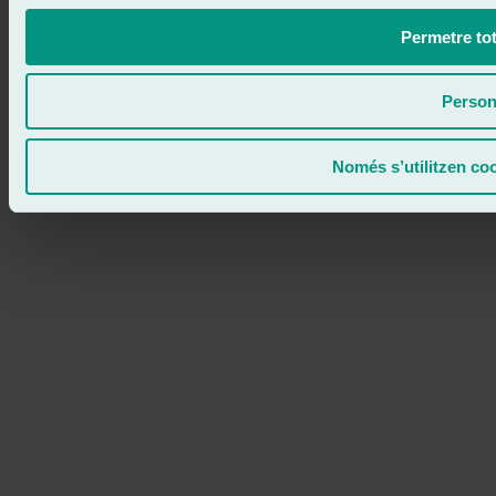
Permetre tot
Person
Només s’utilitzen co