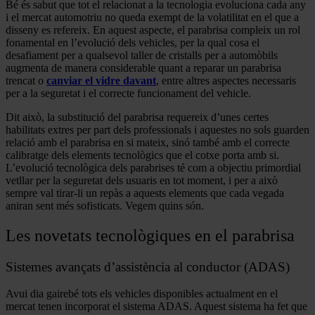
Bé és sabut que tot el relacionat a la tecnologia evoluciona cada any
i el mercat automotriu no queda exempt de la volatilitat en el que a
disseny es refereix. En aquest aspecte, el parabrisa compleix un rol
fonamental en l’evolució dels vehicles, per la qual cosa el
desafiament per a qualsevol taller de cristalls per a automòbils
augmenta de manera considerable quant a reparar un parabrisa
trencat o
canviar el vidre davant
, entre altres aspectes necessaris
per a la seguretat i el correcte funcionament del vehicle.
Dit això, la substitució del parabrisa requereix d’unes certes
habilitats extres per part dels professionals i aquestes no sols guarden
relació amb el parabrisa en si mateix, sinó també amb el correcte
calibratge dels elements tecnològics que el cotxe porta amb si.
L’evolució tecnològica dels parabrises té com a objectiu primordial
vetllar per la seguretat dels usuaris en tot moment, i per a això
sempre val tirar-li un repàs a aquests elements que cada vegada
aniran sent més sofisticats. Vegem quins són.
Les novetats tecnològiques en el parabrisa
Sistemes avançats d’assistència al conductor (ADAS)
Avui dia gairebé tots els vehicles disponibles actualment en el
mercat tenen incorporat el sistema ADAS. Aquest sistema ha fet que