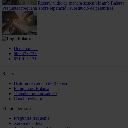
Reparar vidre de manera sostenible amb Ralarsa
Preguntes freqüents sobre reparació i substitució de parabrises
Demanar cita
900 333 733
671 015 121
Ralarsa
Història i evolució de Ralarsa
Franquícies Ralarsa
Treballar amb nosaltres?
Canal mediador
Et pot interessar
Preguntes freqüents
Xarxa de tallers