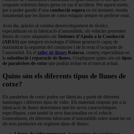
ocupants sofreixin danys greus en cas d’accident. Per aquest motiu,
per a poder gaudir d’una
conducció segura
en tot moment, resulta
fonamental que les llunes de cotxe estiguin sempre en perfecte estat.
Avui dia, gràcies al continu desenvolupament de tècnics
especialitzats en la fabricació d’automòbils, els vehicles presenten
llunes de cotxe adaptades als
Sistemes d’Ajuda a la Conducció
(ADAS)
que integren tecnologia d’última generació capaç de
maximitzar la seguretat del conductor i de la resta d’ocupants de
l’automòbil. En el
taller de llunes
Ralarsa
, comerç especialitzat en
la
substitució i reparació de llunes
, t’expliquem quins són els
tipus
de parabrises de cotxe
que podràs trobar en el mercat actual.
Quins són els diferents tipus de llunes de
cotxe?
Els parabrises de cotxe poden ser fabricats a partir de diferents
laminatges i diferents tipus de vidre. Els materials emprats per a la
fabricació de llunes determinen tant les seves característiques
específiques, com també la seva funcionalitat en el vehicle.
Generalment, els diferents fabricants d’automòbils solen instal·lar en
els seus productes els següents tipus de llunes:
Llunes de vidre temperat.
Aquest tipus de parabrisa es