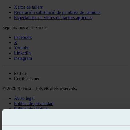
Xarxa de tallers
Reparació i substitució de parabrisa de camions
Especialistes en vidres de tractors agrícoles
Segueix-nos a les xarxes
Facebook
X
Youtube
LinkedIn
Instagram
Part de
Certificats per
© 2026 Ralarsa - Tots els drets reservats.
Aviso legal
Política de privacidad
Política de cookies
Truca gratis
Demanar cita
Et truquem