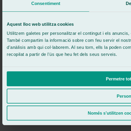
Consentiment
De
Sense compromís
671 015 121
Escriu-nos
900 333 733
Aquest lloc web utilitza cookies
ATENCIÓ 24/7
Contacta'ns
Utilitzem galetes per personalitzar el contingut i els anuncis, o
També compartim la informació sobre com feu servir el nostre 
d'anàlisis amb qui col·laborem. Al seu torn, ells la poden c
recopilat a partir de l'ús que heu fet dels seus serveis.
Permetre tot
Person
Només s’utilitzen co