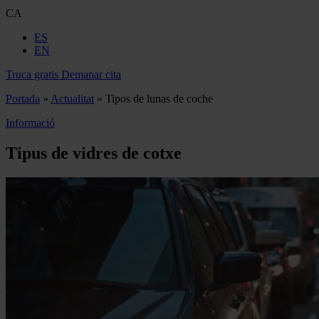
CA
ES
EN
Truca gratis
Demanar cita
Portada
»
Actualitat
»
Tipos de lunas de coche
Informació
Tipus de vidres de cotxe