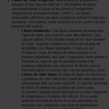
compon d’una capa de vidre de 5 mil·límetres de gruix,
aproximadament. Gràcies al seu procés d’enduriment
mitjançant un tractament tèrmic a 600 °C, les llunes
temperades ofereixen una gran resistència enfront d’impactes i
rayaduras. Així mateix, solen instal·lar-se a les portes i la part
posterior del vehicle.
Llunes laminades.
Una lluna laminada presenta dues
capes de vidre, una exterior i una altra interior, i una
capa de plàstic PVB situada enmig de les dues làmines
de vidre. Aquesta construcció ofereix un alt grau de
flexibilitat a les llunes laminades. A més, en cas
d’impacte o mal, les llunes de vidre laminat no es
trenquen totalment, sinó que s’esquerden sense arribar a
fracturar-se, aspecte que fa possible reparar cop
parabrisa mitjançant una reparació de llunes, procés
molt més ràpid i econòmic que canviar parabrisa cotxe.
Llunes de vidre tintat.
El tintat de llunes fa referència
a parabrisa de cotxe fabricats a partir de vidre que han
estat tractats amb un color específic. L’objectiu del tintat
de llunes és obtenir un parabrisa de cotxe capaç
d’absorbir l’energia projectada pel sol i evitar l’augment
de temperatura a l’interior del vehicle. Per a poder
instal·lar un tintat de llunes en el teu automòbil, és
necessari que compleixin una sèrie de regulacions