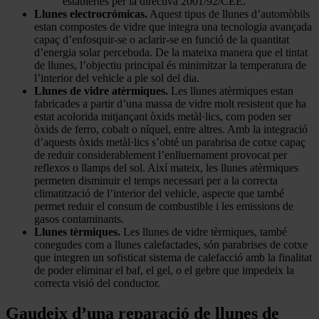
establertes per la directiva 2001/92/CEE.
Llunes electrocrómicas.
Aquest tipus de llunes d’automòbils
estan compostes de vidre que integra una tecnologia avançada
capaç d’enfosquir-se o aclarir-se en funció de la quantitat
d’energia solar percebuda. De la mateixa manera que el tintat
de llunes, l’objectiu principal és minimitzar la temperatura de
l’interior del vehicle a ple sol del dia.
Llunes de vidre atèrmiques.
Les llunes atèrmiques estan
fabricades a partir d’una massa de vidre molt resistent que ha
estat acolorida mitjançant òxids metàl·lics, com poden ser
òxids de ferro, cobalt o níquel, entre altres. Amb la integració
d’aquests òxids metàl·lics s’obté un parabrisa de cotxe capaç
de reduir considerablement l’enlluernament provocat per
reflexos o llamps del sol. Així mateix, les llunes atèrmiques
permeten disminuir el temps necessari per a la correcta
climatització de l’interior del vehicle, aspecte que també
permet reduir el consum de combustible i les emissions de
gasos contaminants.
Llunes tèrmiques.
Les llunes de vidre tèrmiques, també
conegudes com a llunes calefactades, són parabrises de cotxe
que integren un sofisticat sistema de calefacció amb la finalitat
de poder eliminar el baf, el gel, o el gebre que impedeix la
correcta visió del conductor.
Gaudeix d’una reparació de llunes de