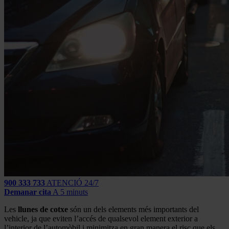
900 333 733
ATENCIÓ 24/7
Demanar cita
A 5 minuts
Les
llunes de cotxe
són un dels elements més importants del
vehicle, ja que eviten l’accés de qualsevol element exterior a
l’interior de l’automòbil i minimitza en gran manera el risc que els