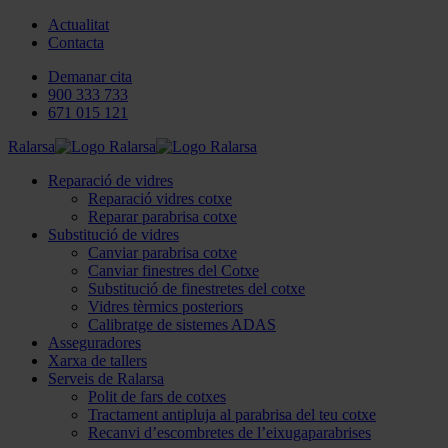
Actualitat
Contacta
Demanar cita
900 333 733
671 015 121
Ralarsa
Reparació de vidres
Reparació vidres cotxe
Reparar parabrisa cotxe
Substitució de vidres
Canviar parabrisa cotxe
Canviar finestres del Cotxe
Substitució de finestretes del cotxe
Vidres tèrmics posteriors
Calibratge de sistemes ADAS
Asseguradores
Xarxa de tallers
Serveis de Ralarsa
Polit de fars de cotxes
Tractament antipluja al parabrisa del teu cotxe
Recanvi d’escombretes de l’eixugaparabrises