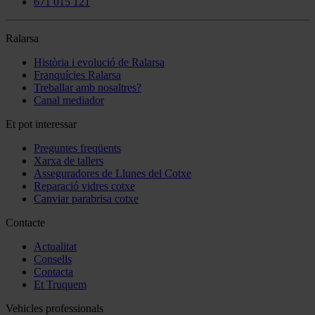
671 015 121
Ralarsa
Història i evolució de Ralarsa
Franquícies Ralarsa
Treballar amb nosaltres?
Canal mediador
Et pot interessar
Preguntes freqüents
Xarxa de tallers
Asseguradores de Llunes del Cotxe
Reparació vidres cotxe
Canviar parabrisa cotxe
Contacte
Actualitat
Consells
Contacta
Et Truquem
Vehicles professionals