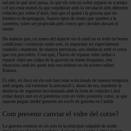
raó per la que això passa, és que els sots no solen reparar-se a temps
i el seu estat només fa que empitjorar amb la circulació dels diferents
vehicles per sobre d’això, fent que el quitrà i la graveta que els
formen es desprenguin. Aquest tipus de restes que queden a la
carretera, solen ser projectats pels cotxes que circulen davant el
nostre.
De manera que, en zones del trajecte on el camí no es trobi en bones
condicions i existeixin molts sots, és important ser especialment
cautelós i mantenir, de manera previsora, una distància amb el cotxe
que ens precedeix. Com que, l’haver de reparar vidre ratllat o
reparar vidre per culpa de la graveta en trams irregulars, són
situacions amb les quals més ens trobem en els nostres tallers
Ralarsa.
És més, en llocs on els sots han estat solucionats de manera temporal
amb pegats, cal extremar la precaució i, abans de res, mantenir la
distància de seguretat recomanada amb la resta de vehicles i així
evitar danys tant en el parabrisa com en vidre posterior cotxe, ja que
aquests pegats també generen un excés de graveta en l’asfalt.
Com prevenir canviar el vidre del cotxe?
La graveta existent en els sots és la principal culpable de molts