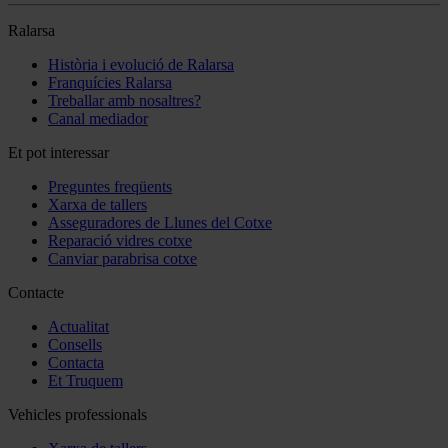
Ralarsa
Història i evolució de Ralarsa
Franquícies Ralarsa
Treballar amb nosaltres?
Canal mediador
Et pot interessar
Preguntes freqüents
Xarxa de tallers
Asseguradores de Llunes del Cotxe
Reparació vidres cotxe
Canviar parabrisa cotxe
Contacte
Actualitat
Consells
Contacta
Et Truquem
Vehicles professionals