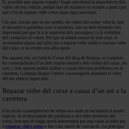
És possible que alguna vegada t’hagis qüestionat la importància dels
vidres del teu vehicle, perquè han de mantenir-se sempre a punt i per
què s’ha de reparar vidre cotxe quan sigui necessari.
I és que, encara que no ho sembli, els vidres del nostre vehicle, tant
el davanter o parabrisa com el posterior, són un dels elements més
importants pel que fa a la seguretat dels passatgers i a la visibilitat
del conductor al volant. Pel que al mínim senyal de mal estat, et
recomanem passar pel taller per a reparar vidre ratllat o canviar vidre
del cotxe, si no existís una altra opció.
Per aquesta raó, en l’article d’avui del blog de Ralarsa, et comptem
les conseqüències d’un dels majors enemics dels vidres del cotxe, els
sots, i com aquests poden arribar a causar diversos problemes en la
carretera. Continua llegint l’article i aconsegueix mantenir el vidre
del teu vehicle impecable.
Reparar vidre del cotxe a causa d’un sot a la
carretera
Una de les conseqüències de trobar-nos amb un sot durant el nostre
trajecte, és el trencament del parabrisa o del vidre posterior del
cotxe, fent que el viatge quedi interromput per una visita al taller per
a
reparar vidre cotxe
o fins i tot, haver de canviar-lo. La principal