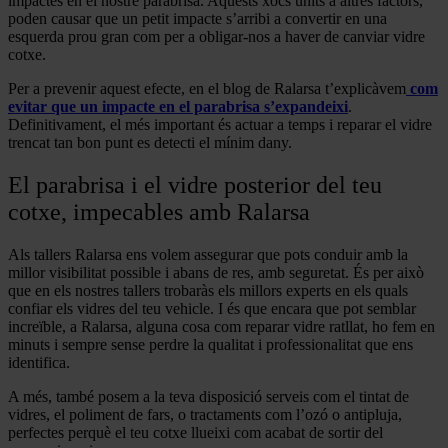
impactes en el nostre parabrisa. Aquests xocs units a altres factors,
poden causar que un petit impacte s’arribi a convertir en una
esquerda prou gran com per a obligar-nos a haver de canviar vidre
cotxe.
Per a prevenir aquest efecte, en el blog de Ralarsa t’explicàvem
com
evitar que un impacte en el parabrisa s’expandeixi
.
Definitivament, el més important és actuar a temps i reparar el vidre
trencat tan bon punt es detecti el mínim dany.
El parabrisa i el vidre posterior del teu
cotxe, impecables amb Ralarsa
Als tallers Ralarsa ens volem assegurar que pots conduir amb la
millor visibilitat possible i abans de res, amb seguretat. És per això
que en els nostres tallers trobaràs els millors experts en els quals
confiar els vidres del teu vehicle. I és que encara que pot semblar
increïble, a Ralarsa, alguna cosa com reparar vidre ratllat, ho fem en
minuts i sempre sense perdre la qualitat i professionalitat que ens
identifica.
A més, també posem a la teva disposició serveis com el tintat de
vidres, el poliment de fars, o tractaments com l’ozó o antipluja,
perfectes perquè el teu cotxe llueixi com acabat de sortir del