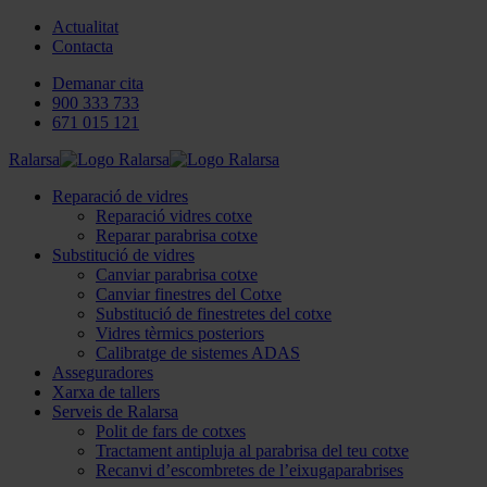
Actualitat
Contacta
Demanar cita
900 333 733
671 015 121
Ralarsa
Reparació de vidres
Reparació vidres cotxe
Reparar parabrisa cotxe
Substitució de vidres
Canviar parabrisa cotxe
Canviar finestres del Cotxe
Substitució de finestretes del cotxe
Vidres tèrmics posteriors
Calibratge de sistemes ADAS
Asseguradores
Xarxa de tallers
Serveis de Ralarsa
Polit de fars de cotxes
Tractament antipluja al parabrisa del teu cotxe
Recanvi d’escombretes de l’eixugaparabrises