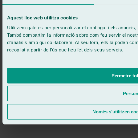
671 015 121
Escriu-nos
900 333 733
Aquest lloc web utilitza cookies
ATENCIÓ 24/7
Contacta'ns
Utilitzem galetes per personalitzar el contingut i els anuncis, o
També compartim la informació sobre com feu servir el nostre 
d'anàlisis amb qui col·laborem. Al seu torn, ells la poden c
recopilat a partir de l'ús que heu fet dels seus serveis.
Permetre tot
Person
Només s’utilitzen co