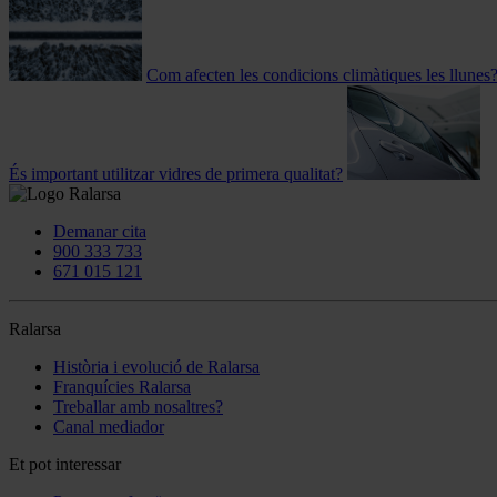
Com afecten les condicions climàtiques les llunes
És important utilitzar vidres de primera qualitat?
Demanar cita
900 333 733
671 015 121
Ralarsa
Història i evolució de Ralarsa
Franquícies Ralarsa
Treballar amb nosaltres?
Canal mediador
Et pot interessar