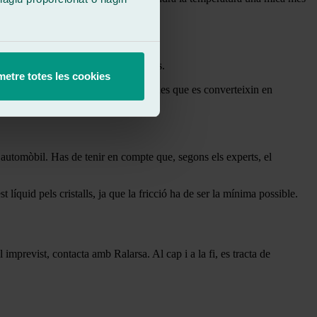
onsiderablement a preservar les llunes.
etre totes les cookies
tjor dels casos, provocar petites esquerdes que es converteixin en
l’automòbil. Has de tenir en compte que, segons els experts, el
líquid pels cristalls, ja que la fricció ha de ser la mínima possible.
mprevist, contacta amb Ralarsa. Al cap i a la fi, es tracta de