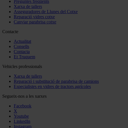
Preguntes freqüents
Xarxa de tallers
Asseguradores de Llunes del Cotxe
Reparació vidres cotxe
Canviar parabrisa cotxe
Contacte
Actualitat
Consells
Contacta
Et Truquem
Vehicles professionals
Xarxa de tallers
Reparació i substitució de parabrisa de camions
Especialistes en vidres de tractors agrícoles
Segueix-nos a les xarxes
Facebook
X
Youtube
LinkedIn
Instagram