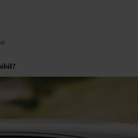
il?
òbil?