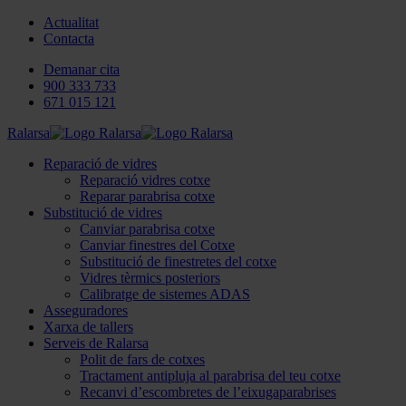
Actualitat
Contacta
Demanar cita
900 333 733
671 015 121
Ralarsa
Reparació de vidres
Reparació vidres cotxe
Reparar parabrisa cotxe
Substitució de vidres
Canviar parabrisa cotxe
Canviar finestres del Cotxe
Substitució de finestretes del cotxe
Vidres tèrmics posteriors
Calibratge de sistemes ADAS
Asseguradores
Xarxa de tallers
Serveis de Ralarsa
Polit de fars de cotxes
Tractament antipluja al parabrisa del teu cotxe
Recanvi d’escombretes de l’eixugaparabrises