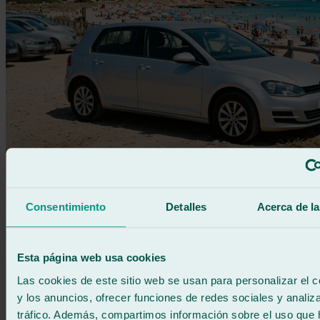
Información
Consentimiento
Detalles
Acerca de la
Factores que aceleran la rotura del parabrisas del
coche
Esta página web usa cookies
Saber más
Las cookies de este sitio web se usan para personalizar el c
y los anuncios, ofrecer funciones de redes sociales y analiza
tráfico. Además, compartimos información sobre el uso que 