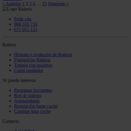
« Anterior
1
2
3
4
…
25
Siguiente »
Pedir cita
900 333 733
671 015 121
Ralarsa
Historia y evolución de Ralarsa
Franquicias Ralarsa
Trabaja con nosotros
Canal mediador
Te puede interesar
Preguntas frecuentes
Red de talleres
Aseguradoras
Reparación lunas coche
Cambiar luna coche
Contacto