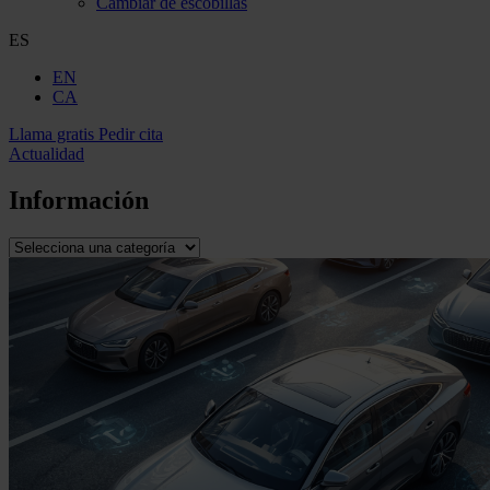
Cambiar de escobillas
ES
EN
CA
Llama gratis
Pedir cita
Actualidad
Información