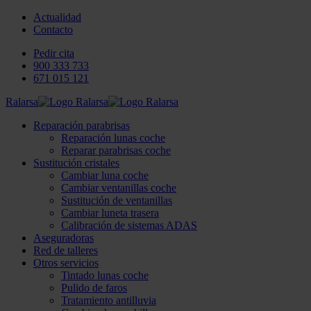
Actualidad
Contacto
Pedir cita
900 333 733
671 015 121
Ralarsa
Reparación parabrisas
Reparación lunas coche
Reparar parabrisas coche
Sustitución cristales
Cambiar luna coche
Cambiar ventanillas coche
Sustitución de ventanillas
Cambiar luneta trasera
Calibración de sistemas ADAS
Aseguradoras
Red de talleres
Otros servicios
Tintado lunas coche
Pulido de faros
Tratamiento antilluvia