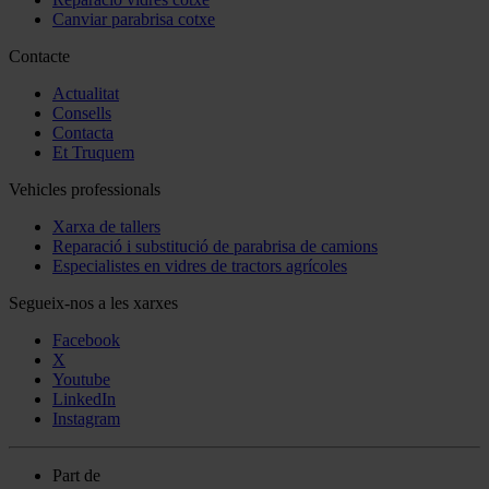
Canviar parabrisa cotxe
Contacte
Actualitat
Consells
Contacta
Et Truquem
Vehicles professionals
Xarxa de tallers
Reparació i substitució de parabrisa de camions
Especialistes en vidres de tractors agrícoles
Segueix-nos a les xarxes
Facebook
X
Youtube
LinkedIn
Instagram
Part de