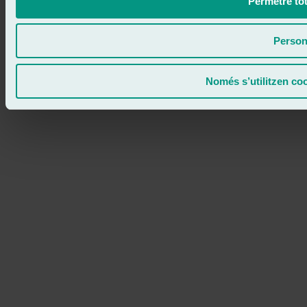
Permetre tot
Person
Només s’utilitzen co