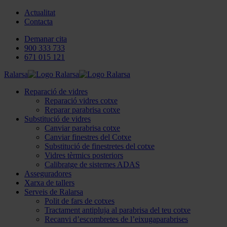
Actualitat
Contacta
Demanar cita
900 333 733
671 015 121
Ralarsa
Reparació de vidres
Reparació vidres cotxe
Reparar parabrisa cotxe
Substitució de vidres
Canviar parabrisa cotxe
Canviar finestres del Cotxe
Substitució de finestretes del cotxe
Vidres tèrmics posteriors
Calibratge de sistemes ADAS
Asseguradores
Xarxa de tallers
Serveis de Ralarsa
Polit de fars de cotxes
Tractament antipluja al parabrisa del teu cotxe
Recanvi d’escombretes de l’eixugaparabrises