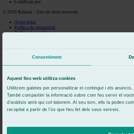
Certificats per
© 2026 Ralarsa - Tots els drets reservats.
Aviso legal
Política de privacidad
Política de cookies
Truca gratis
Demanar cita
Et truquem
Consentiment
De
Sense compromís
671 015 121
Escriu-nos
900 333 733
Aquest lloc web utilitza cookies
ATENCIÓ 24/7
Contacta'ns
Utilitzem galetes per personalitzar el contingut i els anuncis, o
També compartim la informació sobre com feu servir el nostre 
d'anàlisis amb qui col·laborem. Al seu torn, ells la poden c
recopilat a partir de l'ús que heu fet dels seus serveis.